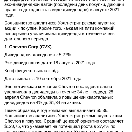
экс-дивидендной датой (последний день покупки, дающий
вконтакте
право на доходность в виде дивидендов) в августе 2021
телеграм
года.
Большинство аналитиков Уолл-стрит рекомендуют их
Стать автором
акции к покупке. Кроме того, каждая из пяти компаний
непрерывно увеличивала дивиденды в течение очень
Вход
длительного периода.
1. Chevron Corp (CVX)
Дивидендная доходность: 5,27%.
Экс-дивидендная дата: 18 августа 2021 года.
Коэффициент выплат: н/д.
Дата выплаты: 10 сентября 2021 года.
Энергетическая компания Chevron последовательно
увеличивала дивиденды в течение 34 лет подряд. 28
апреля Chevron объявила о повышении квартальных
дивидендов на 4% до $1,34 на акцию.
Таким образом, в год компания выплачивает $5,36.
Большинство аналитиков Уолл-стрит рекомендуют акции
Chevron к покупке. Средний ценовой ориентир составляет
$129,75, что указывает на потенциал роста в 27,4% по
сравнению с текущими уровнями. Кроме того, позитивно в