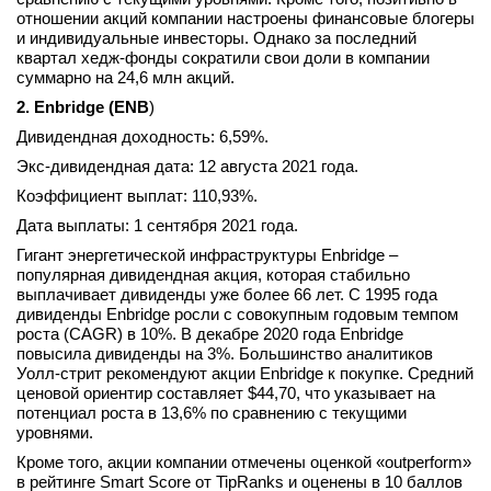
отношении акций компании настроены финансовые блогеры
и индивидуальные инвесторы. Однако за последний
квартал хедж-фонды сократили свои доли в компании
суммарно на 24,6 млн акций.
2. Enbridge (ENB
)
Дивидендная доходность: 6,59%.
Экс-дивидендная дата: 12 августа 2021 года.
Коэффициент выплат: 110,93%.
Дата выплаты: 1 сентября 2021 года.
Гигант энергетической инфраструктуры Enbridge –
популярная дивидендная акция, которая стабильно
выплачивает дивиденды уже более 66 лет. С 1995 года
дивиденды Enbridge росли с совокупным годовым темпом
роста (CAGR) в 10%. В декабре 2020 года Enbridge
повысила дивиденды на 3%. Большинство аналитиков
Уолл-стрит рекомендуют акции Enbridge к покупке. Средний
ценовой ориентир составляет $44,70, что указывает на
потенциал роста в 13,6% по сравнению с текущими
уровнями.
Кроме того, акции компании отмечены оценкой «outperform»
в рейтинге Smart Score от TipRanks и оценены в 10 баллов