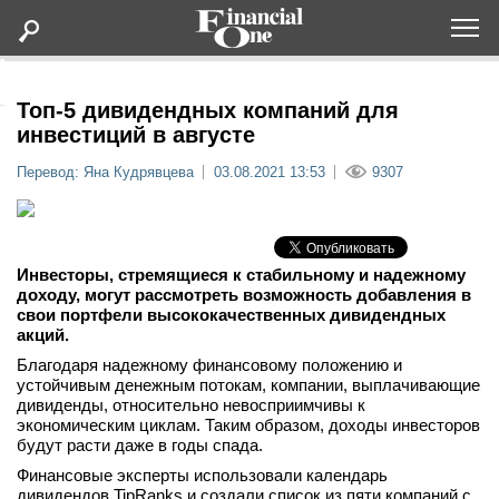
Оформить подписку
Топ-5 дивидендных компаний для
инвестиций в августе
Статьи
Перевод: Яна Кудрявцева
03.08.2021 13:53
9307
Дайджесты
Инвесторы, стремящиеся к стабильному и надежному
Lifestyle
доходу, могут рассмотреть возможность добавления в
свои портфели высококачественных дивидендных
акций.
Мероприятия
Благодаря надежному финансовому положению и
устойчивым денежным потокам, компании, выплачивающие
Новости
дивиденды, относительно невосприимчивы к
экономическим циклам. Таким образом, доходы инвесторов
будут расти даже в годы спада.
Интервью
Финансовые эксперты использовали календарь
дивидендов TipRanks и создали список из пяти компаний с