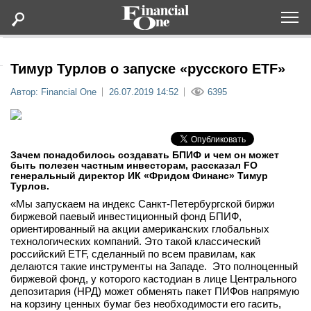
Оформить подписку
Тимур Турлов о запуске «русского ETF»
Автор: Financial One
26.07.2019 14:52
6395
Статьи
Дайджесты
Зачем понадобилось создавать БПИФ и чем он может
быть полезен частным инвесторам, рассказал FO
генеральный директор ИК «Фридом Финанс» Тимур
Lifestyle
Турлов.
«Мы запускаем на индекс Санкт-Петербургской биржи
Мероприятия
биржевой паевый инвестиционный фонд БПИФ,
ориентированный на акции американских глобальных
технологических компаний. Это такой классический
Новости
российский ETF, сделанный по всем правилам, как
делаются такие инструменты на Западе. Это полноценный
биржевой фонд, у которого кастодиан в лице Центрального
Интервью
депозитария (НРД) может обменять пакет ПИФов напрямую
на корзину ценных бумаг без необходимости его гасить,