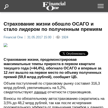
Оформить подписку
Страхование жизни обошло ОСАГО и
стало лидером по полученным премиям
Статьи
Financial One
31.05.2017 15:00
1924
Дайджесты
Страхование жизни, продемонстрировав
Lifestyle
максимальные темпы прироста в первом квартале
текущего года (+44,4%), обогнало ОСАГО и впервые за
12 лет вышло на первое место по объему полученных
Мероприятия
премий (59,8 млрд рублей), сообщает ЦБ.
Объем поступлений по страховому рынку составил 316,3
Новости
млрд рублей, увеличившись на 5,2%,
свидетельствуют
данные
отчетности страховщиков.
Интервью
Взносы по обязательному автострахованию сократились на
3,5% до 48,2 млрд рублей, так как после исчерпания
положительного эффекта от повышения тарифов у данного