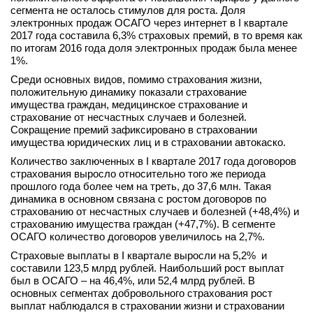
сегмента не осталось стимулов для роста. Доля
вконтакте
электронных продаж ОСАГО через интернет в I квартале
телеграм
2017 года составила 6,3% страховых премий, в то время как
по итогам 2016 года доля электронных продаж была менее
1%.
Стать автором
Среди основных видов, помимо страхования жизни,
Вход
положительную динамику показали страхование
имущества граждан, медицинское страхование и
страхование от несчастных случаев и болезней.
Сокращение премий зафиксировано в страховании
имущества юридических лиц и в страховании автокаско.
Количество заключенных в I квартале 2017 года договоров
страхования выросло относительно того же периода
прошлого года более чем на треть, до 37,6 млн. Такая
динамика в основном связана с ростом договоров по
страхованию от несчастных случаев и болезней (+48,4%) и
страхованию имущества граждан (+47,7%). В сегменте
ОСАГО количество договоров увеличилось на 2,7%.
Страховые выплаты в I квартале выросли на 5,2% и
составили 123,5 млрд рублей. Наибольший рост выплат
был в ОСАГО – на 46,4%, или 52,4 млрд рублей. В
основных сегментах добровольного страхования рост
выплат наблюдался в страховании жизни и страховании