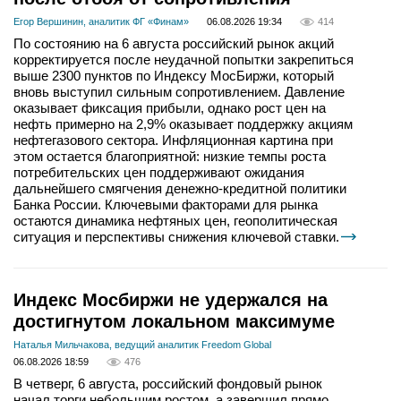
Егор Вершинин, аналитик ФГ «Финам»
06.08.2026 19:34
414
По состоянию на 6 августа российский рынок акций
корректируется после неудачной попытки закрепиться
выше 2300 пунктов по Индексу МосБиржи, который
вновь выступил сильным сопротивлением. Давление
оказывает фиксация прибыли, однако рост цен на
нефть примерно на 2,9% оказывает поддержку акциям
нефтегазового сектора. Инфляционная картина при
этом остается благоприятной: низкие темпы роста
потребительских цен поддерживают ожидания
дальнейшего смягчения денежно-кредитной политики
Банка России. Ключевыми факторами для рынка
остаются динамика нефтяных цен, геополитическая
ситуация и перспективы снижения ключевой ставки.
Индекс Мосбиржи не удержался на
достигнутом локальном максимуме
Наталья Мильчакова, ведущий аналитик Freedom Global
06.08.2026 18:59
476
В четверг, 6 августа, российский фондовый рынок
начал торги небольшим ростом, а завершил прямо