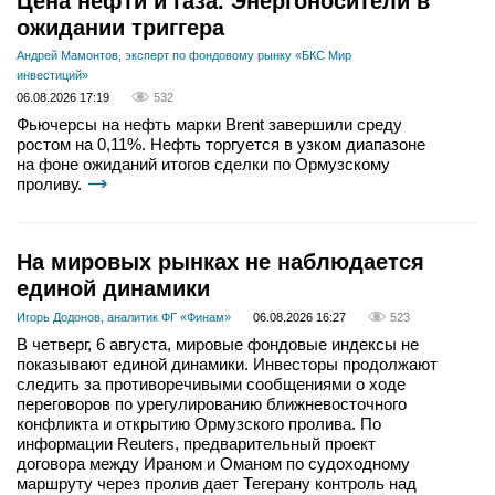
Цена нефти и газа. Энергоносители в
ожидании триггера
Андрей Мамонтов, эксперт по фондовому рынку «БКС Мир
инвестиций»
06.08.2026 17:19
532
Фьючерсы на нефть марки Brent завершили среду
ростом на 0,11%. Нефть торгуется в узком диапазоне
на фоне ожиданий итогов сделки по Ормузскому
проливу.
На мировых рынках не наблюдается
единой динамики
Игорь Додонов, аналитик ФГ «Финам»
06.08.2026 16:27
523
В четверг, 6 августа, мировые фондовые индексы не
показывают единой динамики. Инвесторы продолжают
следить за противоречивыми сообщениями о ходе
переговоров по урегулированию ближневосточного
конфликта и открытию Ормузского пролива. По
информации Reuters, предварительный проект
договора между Ираном и Оманом по судоходному
маршруту через пролив дает Тегерану контроль над