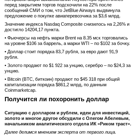
перед закрытием торгов подскочили на 22% после
сообщений СМИ о том, что JetBlue Airways выдвинула
предложение о покупке авиаперевозчика за $3,6 млрд.
Значение индекса Nasdaq Composite снизилось на 2,26% и
достигло 14204,17 пункта.
• Фьючерсы на нефть марки Brent на 8.35 мск торговались
на уровне $106 за баррель, а марки WTI – по $102 за бочку.
• Доллар стоит порядка 83,7 рубля, за евро дают 91,9
рубля.
• Золото продают по $1 922 за унцию, серебро – по $24,3 за
унцию.
• Bitcoin (BTC, биткоин) продают по $45 318 при общей
капитализации порядка $861,2 млрд, по данным
Coinmarketcap.
Получится ли похоронить доллар
Ситуацию с долларом и рублем, идеи для инвестиций,
золото и многое другое обсудили с Олегом Абелевым,
начальником аналитического отдела ИК «Риком траст».
Далее делимся мнением эксперта от первого лица.