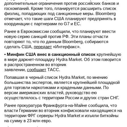
дополнительные ограничения против российских банков и
госкомпаний. Кроме того, планируется расширить список
физлиц, попадающих под санкционные меры. Bloomberg
отмечает, что такие шаги США планируют предпринять в
координации с партнерами по G7 и ЕС.
Ранее в Еврокомиссии сообщили, что планируют ввести
новую серию санкций против РФ. Эти планы отчасти
повторяют то, что по данным Bloomberg, собираются
сделать США,
передает
«Интерфакс».
•
Минфин США внес в санкционный список
крупнейшую
в мире даркнет-площадку Hydra Market. Об этом говорится
в распространенном во вторник
заявлении,
сообщает
ТАСС.
Попавшая в черный список Hydra Market, по мнению
большинства экспертов, является крупнейшей площадкой
для торговли наркотиками и крадеными данными. По
версии американских властей, руководство ею
осуществлялось с территории России и других стран СНГ.
Ранее прокуратура Франкфурта-на-Майне сообщила, что
власти Германии во вторник конфисковали находящиеся на
территории ФРГ серверы Hydra Market и изъяли биткойны
на сумму в 23 млн евро.