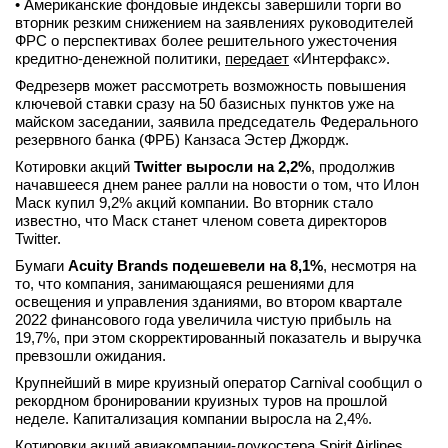
• Американские фондовые индексы завершили торги во
вторник резким снижением на заявлениях руководителей
ФРС о перспективах более решительного ужесточения
кредитно-денежной политики,
передает
«Интерфакс».
Федрезерв может рассмотреть возможность повышения
ключевой ставки сразу на 50 базисных пунктов уже на
майском заседании, заявила председатель Федерального
резервного банка (ФРБ) Канзаса Эстер Джордж.
Котировки акций
Twitter выросли на 2,2%
, продолжив
начавшееся днем ранее ралли на новости о том, что Илон
Маск купил 9,2% акций компании. Во вторник стало
известно, что Маск станет членом совета директоров
Twitter.
Бумаги
Acuity Brands подешевели на 8,1%
, несмотря на
то, что компания, занимающаяся решениями для
освещения и управления зданиями, во втором квартале
2022 финансового года увеличила чистую прибыль на
19,7%, при этом скорректированный показатель и выручка
превзошли ожидания.
Крупнейший в мире круизный оператор Carnival сообщил о
рекордном бронировании круизных туров на прошлой
неделе. Капитализация компании выросла на 2,4%.
Котировки акций авиакомпании-лоукостера Spirit Airlines