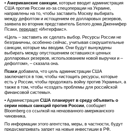
•
Американские санкции
, которые вводит администрация
вконтакте
США против России из-за спецоперации на Украине,
телеграм
направлены на то, чтобы заставить Москву выбирать
между дефолтом и истощением ее долларовых резервов,
заявила во вторник представитель Белого дома Дженнифер
Стать автором
Псаки,
передает
«Интерфакс».
Вход
«Цель – заставить их сделать выбор. Ресурсы России не
безграничны, особенно сейчас, учитывая сокрушительные
санкции, которые мы вводим. Они будут вынуждены
выбирать между опустошением оставшихся ценных
долларовых резервов, использованием новой выручки и –
дефолтом», – сказала она.
Псаки
добавила, что цель администрации США
заключается в том, чтобы «истощить ресурсы, которые
есть у России, чтобы продолжать войну против Украины», а
также в том, чтобы «создать проблемы для российской
финансовой системы».
• Администрация
США планирует в среду объявить о
серии новых санкций против России
, сообщает
Bloomberg со ссылкой на неназванного американского
чиновника.
По информации этого агентства, меры, в частности, будут
предусматривать запрет на новые инвестиции в РФ,