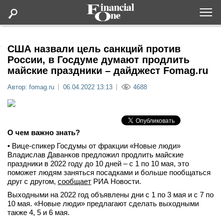
Оформить подписку
США назвали цель санкций против
России, в Госдуме думают продлить
майские праздники – дайджест Fomag.ru
Статьи
Автор: fomag.ru
06.04.2022 13:13
4688
Дайджесты
Lifestyle
О чем важно знать?
• Вице-спикер Госдумы от фракции «Новые люди»
Мероприятия
Владислав Даванков предложил продлить майские
праздники в 2022 году до 10 дней – с 1 по 10 мая, это
поможет людям заняться посадками и больше пообщаться
Новости
друг с другом,
сообщает
РИА Новости.
Выходными на 2022 год объявлены дни с 1 по 3 мая и с 7 по
Интервью
10 мая. «Новые люди» предлагают сделать выходными
также 4, 5 и 6 мая.