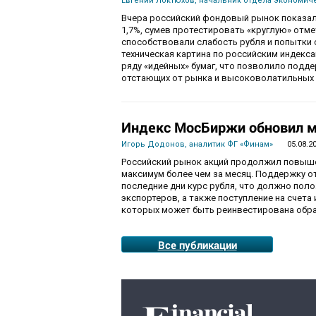
Евгений Локтюхов, начальник отдела экономиче
Вчера российский фондовый рынок показал
1,7%, сумев протестировать «круглую» отм
способствовали слабость рубля и попытки с
техническая картина по российским индекс
ряду «идейных» бумаг, что позволило подде
отстающих от рынка и высоковолатильных 
Индекс МосБиржи обновил м
Игорь Додонов, аналитик ФГ «Финам»
05.08.2
Российский рынок акций продолжил повышен
максимум более чем за месяц. Поддержку 
последние дни курс рубля, что должно пол
экспортеров, а также поступление на счета
которых может быть реинвестирована обра
Все публикации