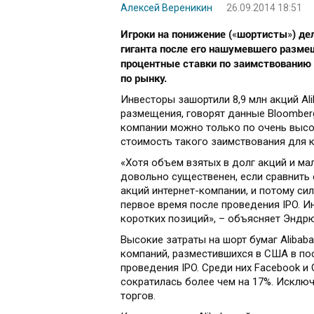
Алексей Вереникин
26.09.2014 18:51
Игроки на понижение (
шортисты
) де
«
»
гиганта после его нашумевшего разме
процентные ставки по заимствованию 
по рынку.
Инвесторы зашортили 8,9 млн акций Ali
размещения, говорят данные Bloomberg 
компании можно только по очень высо
стоимость такого заимствования для к
«Хотя объем взятых в долг акций и мал
довольно существенен, если сравнить
акций интернет-компании, и потому си
первое время после проведения IPO. И
коротких позиций», – объясняет Эндрю
Высокие затраты на шорт бумаг Alibab
компаний, разместившихся в США в по
проведения IPO. Среди них Facebook и
сократилась более чем на 17%. Исключ
торгов.