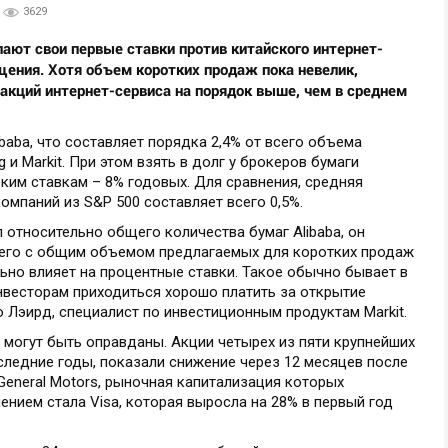
3629
лают свои первые ставки против китайского интернет-
щения. Хотя объем коротких продаж пока невелик,
акций интернет-сервиса на порядок выше, чем в среднем
baba, что составляет порядка 2,4% от всего объема
и Markit. При этом взять в долг у брокеров бумаги
ким ставкам – 8% годовых. Для сравнения, средняя
омпаний из S&P 500 составляет всего 0,5%.
 относительно общего количества бумаг Alibaba, он
 его с общим объемом предлагаемых для коротких продаж
льно влияет на процентные ставки. Такое обычно бывает в
нвесторам приходиться хорошо платить за открытие
 Лэирд, специалист по инвестиционным продуктам Markit.
a могут быть оправданы. Акции четырех из пяти крупнейших
следние годы, показали снижение через 12 месяцев после
 General Motors, рыночная капитализация которых
ением стала Visa, которая выросла на 28% в первый год