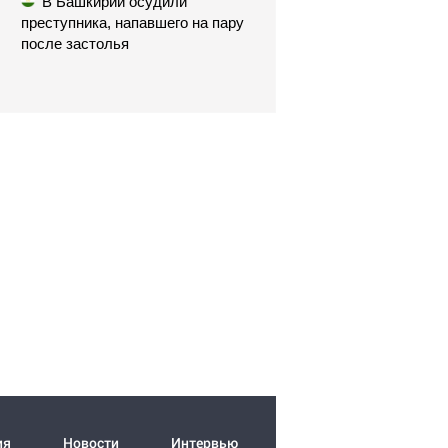
В Башкирии осудили
преступника, напавшего на пару
после застолья
ия
Новости
Интервью