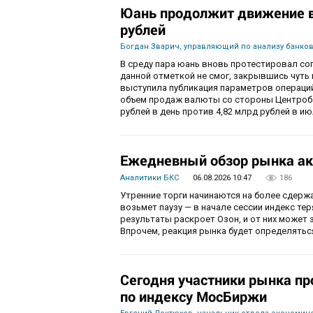
Юань продолжит движение в 
рублей
Богдан Зварич, управляющий по анализу банко
В среду пара юань вновь протестировал соп
данной отметкой не смог, закрывшись чуть
выступила публикация параметров операций
объем продаж валюты со стороны Центробан
рублей в день против 4,82 млрд рублей в ию
Ежедневный обзор рынка ак
Аналитики БКС
06.08.2026 10:47
186
Утренние торги начинаются на более сдерж
возьмет паузу — в начале сессии индекс те
результаты раскроет Озон, и от них может 
Впрочем, реакция рынка будет определятьс
Сегодня участники рынка пр
по индексу МосБиржи