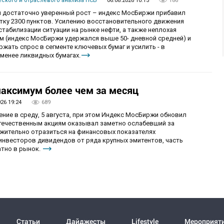
ского и отраслевого анализа ПСБ
06.08.2026 10:15
186
 достаточно уверенный рост – индекс МосБиржи прибавил
етку 2300 пунктов. Усилению восстановительного движения
табилизации ситуации на рынке нефти, а также неплохая
ам (индекс МосБиржи удержался выше 50- дневной средней) и
ржать спрос в сегменте ключевых бумаг и усилить - в
менее ликвидных бумагах.
аксимум более чем за месяц
026 19:24
689
ие в среду, 5 августа, при этом Индекс МосБиржи обновил
отечественным акциям оказывал заметно ослабевший за
ожительно отразиться на финансовых показателях
 инвесторов дивидендов от ряда крупных эмитентов, часть
тно в рынок.
Статьи
Дайджесты
Lifestyle
Мероприят