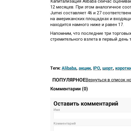
Капитализация Alibaba сейчас оценив
12 месяцев. При этом аналогичное соо
Jumei составляет 46 и 27 соответствен
на американских площадках и входящих 
находится намного ниже и равен 17.
Напомним, что последние три торговых
стремительного взлета в первый день т
Теги:
Alibaba
,
акции
,
IPO
,
шорт
,
коротк
ПОПУЛЯРНОЕ
Вернуться в список н
Комментарии
(
0
)
Оставить комментарий
Имя
Комментарий