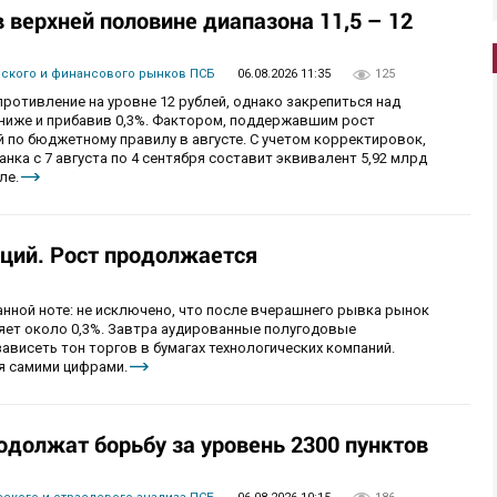
верхней половине диапазона 11,5 – 12
вского и финансового рынков ПСБ
06.08.2026 11:35
125
ротивление на уровне 12 рублей, однако закрепиться над
 ниже и прибавив 0,3%. Фактором, поддержавшим рост
 по бюджетному правилу в августе. С учетом корректировок,
ка с 7 августа по 4 сентября составит эквивалент 5,92 млрд
ле.
ций. Рост продолжается
анной ноте: не исключено, что после вчерашнего рывка рынок
ряет около 0,3%. Завтра аудированные полугодовые
зависеть тон торгов в бумагах технологических компаний.
я самими цифрами.
одолжат борьбу за уровень 2300 пунктов