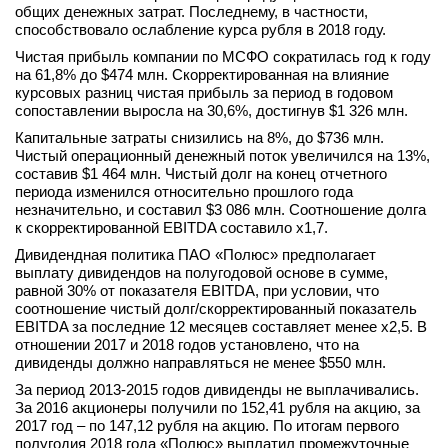
общих денежных затрат. Последнему, в частности,
вконтакте
способствовало ослабление курса рубля в 2018 году.
телеграм
Чистая прибыль компании по МСФО сократилась год к году
на 61,8% до $474 млн. Скорректированная на влияние
Стать автором
курсовых разниц чистая прибыль за период в годовом
сопоставлении выросла на 30,6%, достигнув $1 326 млн.
Вход
Капитальные затраты снизились на 8%, до $736 млн.
Чистый операционный денежный поток увеличился на 13%,
составив $1 464 млн. Чистый долг на конец отчетного
периода изменился относительно прошлого года
незначительно, и составил $3 086 млн. Соотношение долга
к скорректированной EBITDA составило х1,7.
Дивидендная политика ПАО «Полюс» предполагает
выплату дивидендов на полугодовой основе в сумме,
равной 30% от показателя EBITDA, при условии, что
соотношение чистый долг/скорректированный показатель
EBITDA за последние 12 месяцев составляет менее х2,5. В
отношении 2017 и 2018 годов установлено, что на
дивиденды должно направляться не менее $550 млн.
За период 2013-2015 годов дивиденды не выплачивались.
За 2016 акционеры получили по 152,41 рубля на акцию, за
2017 год – по 147,12 рубля на акцию. По итогам первого
полугодия 2018 года «Полюс» выплатил промежуточные