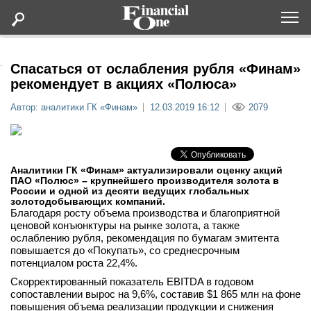
Оформить подписку
Спасаться от ослабления рубля «Финам»
рекомендует в акциях «Полюса»
Статьи
Автор: аналитики ГК «Финам»
12.03.2019 16:12
2079
Дайджесты
Аналитики ГК «Финам» актуализировали оценку акций
Lifestyle
ПАО «Полюс» – крупнейшего производителя золота в
России и одной из десяти ведущих глобальных
золотодобывающих компаний.
Мероприятия
Благодаря росту объема производства и благоприятной
ценовой конъюнктуры на рынке золота, а также
ослаблению рубля, рекомендация по бумагам эмитента
Новости
повышается до «Покупать», со среднесрочным
потенциалом роста 22,4%.
Скорректированный показатель EBITDA в годовом
Интервью
сопоставлении вырос на 9,6%, составив $1 865 млн на фоне
повышения объема реализации продукции и снижения