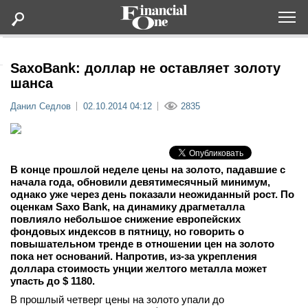
Оформить подписку
SaxoBank: доллар не оставляет золоту
шанса
Статьи
Данил Седлов
02.10.2014 04:12
2835
Дайджесты
В конце прошлой неделе цены на золото, падавшие с
Lifestyle
начала года, обновили девятимесячный минимум,
однако уже через день показали неожиданный рост. По
оценкам Saxo Bank, на динамику драгметалла
Мероприятия
повлияло небольшое снижение европейских
фондовых индексов в пятницу, но говорить о
повышательном тренде в отношении цен на золото
Новости
пока нет оснований. Напротив, из-за укрепления
доллара стоимость унции желтого металла может
Интервью
упасть до $ 1180.
В прошлый четверг цены на золото упали до