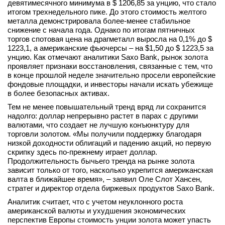
девятимесячного минимума в $ 1206,85 за унцию, что стало
вконтакте
итогом трехнедельного пике. До этого стоимость желтого
телеграм
металла демонстрировала более-менее стабильное
снижение с начала года. Однако по итогам пятничных
торгов спотовая цена на драгметалл выросла на 0,1% до $
Стать автором
1223,1, а американские фьючерсы – на $1,50 до $ 1223,5 за
унцию. Как отмечают аналитики Saxo Bank, рынок золота
Вход
проявляет признаки восстановления, связанные с тем, что
в конце прошлой неделе значительно просели европейские
фондовые площадки, и инвесторы начали искать убежище
в более безопасных активах.
Тем не менее повышательный тренд вряд ли сохранится
надолго: доллар непрерывно растет в парах с другими
валютами, что создает не лучшую конъюнктуру для
торговли золотом. «Мы получили поддержку благодаря
низкой доходности облигаций и падению акций, но первую
скрипку здесь по-прежнему играет доллар.
Продолжительность бычьего тренда на рынке золота
зависит только от того, насколько укрепится американская
валта в ближайшее время», – заявил Оле Слот Хансен,
стратег и директор отдела биржевых продуктов Saxo Bank.
Аналитик считает, что с учетом неуклонного роста
американской валюты и ухудшения экономических
перспектив Европы стоимость унции золота может упасть