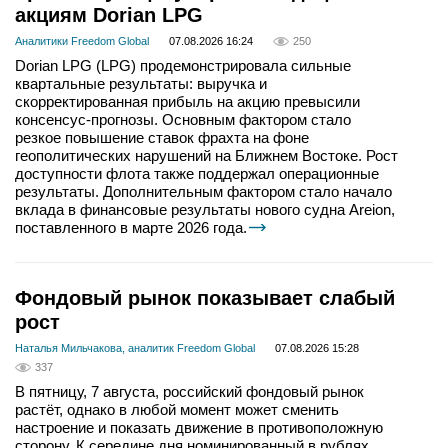
акциям Dorian LPG
Аналитики Freedom Global
07.08.2026 16:24
250
Dorian LPG (LPG) продемонстрировала сильные
квартальные результаты: выручка и
скорректированная прибыль на акцию превысили
консенсус-прогнозы. Основным фактором стало
резкое повышение ставок фрахта на фоне
геополитических нарушений на Ближнем Востоке. Рост
доступности флота также поддержал операционные
результаты. Дополнительным фактором стало начало
вклада в финансовые результаты нового судна Areion,
поставленного в марте 2026 года.
Фондовый рынок показывает слабый
рост
Наталья Мильчакова, аналитик Freedom Global
07.08.2026 15:28
337
В пятницу, 7 августа, российский фондовый рынок
растёт, однако в любой момент может сменить
настроение и показать движение в противоположную
сторону. К середине дня номинированный в рублях