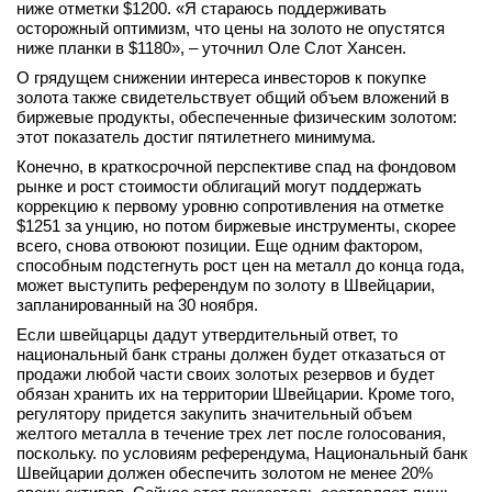
ниже отметки $1200. «Я стараюсь поддерживать
осторожный оптимизм, что цены на золото не опустятся
ниже планки в $1180», – уточнил Оле Слот Хансен.
О грядущем снижении интереса инвесторов к покупке
золота также свидетельствует общий объем вложений в
биржевые продукты, обеспеченные физическим золотом:
этот показатель достиг пятилетнего минимума.
Конечно, в краткосрочной перспективе спад на фондовом
рынке и рост стоимости облигаций могут поддержать
коррекцию к первому уровню сопротивления на отметке
$1251 за унцию, но потом биржевые инструменты, скорее
всего, снова отвоюют позиции. Еще одним фактором,
способным подстегнуть рост цен на металл до конца года,
может выступить референдум по золоту в Швейцарии,
запланированный на 30 ноября.
Если швейцарцы дадут утвердительный ответ, то
национальный банк страны должен будет отказаться от
продажи любой части своих золотых резервов и будет
обязан хранить их на территории Швейцарии. Кроме того,
регулятору придется закупить значительный объем
желтого металла в течение трех лет после голосования,
поскольку. по условиям референдума, Национальный банк
Швейцарии должен обеспечить золотом не менее 20%