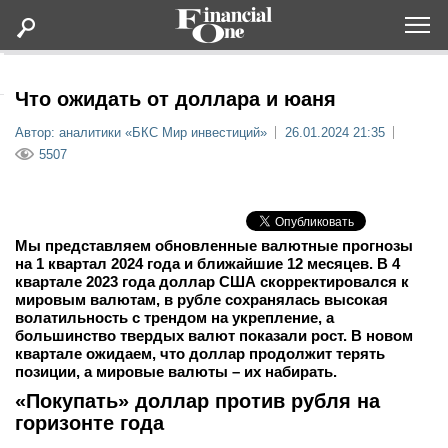
Оформить подписку
Что ожидать от доллара и юаня
Автор: аналитики «БКС Мир инвестиций»
26.01.2024 21:35
Статьи
5507
Дайджесты
Мы представляем обновленные валютные прогнозы
Lifestyle
на 1 квартал 2024 года и ближайшие 12 месяцев. В 4
квартале 2023 года доллар США скорректировался к
мировым валютам, в рубле сохранялась высокая
Мероприятия
волатильность с трендом на укрепление, а
большинство твердых валют показали рост. В новом
квартале ожидаем, что доллар продолжит терять
Новости
позиции, а мировые валюты – их набирать.
«Покупать» доллар против рубля на
Интервью
горизонте года