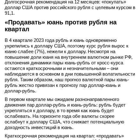
Долгосрочная рекомендация на 12 месяцев: «покупать»
доллар США против российского рубля с целевым курсом в
91,1.
«Продавать» юань против рубля на
квартал
В 4 квартале 2023 года рубль и юань одновременно
укрепились к доллару США, поэтому курс рубля вырос к
юаню слабее (7%), нежели к доллару. Несмотря на
повышение доли юаня на внутреннем валютном рынке РФ,
отклонения динамики пары юань-рубль от кросс-курса
остаются краткосрочными и незначительными – они
наблюдаются в основном в дни повышенной волатильности
рубля. Таким образом, наш прогноз валютной пары юань-
рубль жестко привязан к прогнозу пар доллар-юань и
доллар-рубль.
В первом квартале мы ожидаем разнонаправленного
движения пар доллар-рубль и юань-рубль: рубль будет
укрепляться к доллару, в то время как юань будет
ослабевать. На горизонте года обе валюты скорее
ослабнут к доллару США, что снижает потенциальную
доходность инвестиций в юань.
Краткосрочная рекомендация на квартал: «продавать»