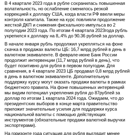
В 4 квартале 2023 года в рубле сохранилась повышенная
вконтакте
волатильность, но ослабление сменилось резкой
телеграм
коррекцией к доллару США, когда власти РФ ввели меры
контроля капитала. Также на курс повлияли продолжение
жесткой ДКП и снижения фискального импульса во 2
Стать автором
полугодии 2023 года. По итогам 4 квартала 2023года рубль
укрепился к доллару на 8,.4% до 90.36 рублей за доллар.
Вход
В начале января рубль продолжил укрепляться на фоне
скачка в продажах валюты ЦБ: 16,7 млрд рублей в день в
валютном эквиваленте. В феврале-июне Банк России
продолжит интервенции (11,7 млрд рублей в день), что
будет позитивно для рубля в первом полугодии. Для
сравнения, в 4 квартале 2023 ЦБ продавал 0,8 млрд рублей
в день в валютном эквиваленте. Дополнительную
поддержку курсу могут оказать продажи валюты в рамках
бюджетного правила. На фоне повышенных интервенций
мы видим потенциал укрепления рубля до 87рублей за
доллар по итогам 1 квартала 2024 года. Ожидаем, что до
президентских выборов в конце марта правительство
приложит значительные усилия для поддержки курса
национальной валюты с помощью действующих
инструментов (обязательные продажи валютной выручки
экспортерами).
На горизонте года ситуация для рубля выглядит менее