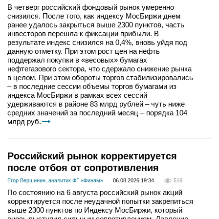
В четверг российский фондовый рынок умеренно
снизился. После того, как индексу МосБиржи днем
ранее удалось закрыться выше 2300 пунктов, часть
инвесторов перешла к фиксации прибыли. В
результате индекс снизился на 0,4%, вновь уйдя под
данную отметку. При этом рост цен на нефть
поддержал покупки в «весовых» бумагах
нефтегазового сектора, что сдержало снижение рынка
в целом. При этом обороты торгов стабилизировались
– в последние сессии объемы торгов бумагами из
индекса МосБиржи в рамках всех сессий
удерживаются в районе 83 млрд рублей – чуть ниже
средних значений за последний месяц – порядка 104
млрд руб.
Российский рынок корректируется
после отбоя от сопротивления
Егор Вершинин, аналитик ФГ «Финам»
06.08.2026 19:34
516
По состоянию на 6 августа российский рынок акций
корректируется после неудачной попытки закрепиться
выше 2300 пунктов по Индексу МосБиржи, который
вновь выступил сильным сопротивлением. Давление