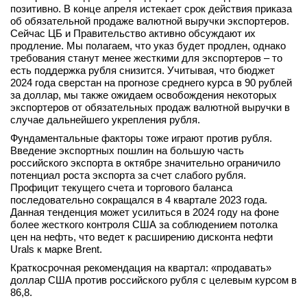
позитивно. В конце апреля истекает срок действия приказа
об обязательной продаже валютной выручки экспортеров.
Сейчас ЦБ и Правительство активно обсуждают их
продление. Мы полагаем, что указ будет продлен, однако
требования станут менее жесткими для экспортеров – то
есть поддержка рубля снизится. Учитывая, что бюджет
2024 года сверстан на прогнозе среднего курса в 90 рублей
за доллар, мы также ожидаем освобождения некоторых
экспортеров от обязательных продаж валютной выручки в
случае дальнейшего укрепления рубля.
Фундаментальные факторы тоже играют против рубля.
Введение экспортных пошлин на большую часть
российского экспорта в октябре значительно ограничило
потенциал роста экспорта за счет слабого рубля.
Профицит текущего счета и торгового баланса
последовательно сокращался в 4 квартале 2023 года.
Данная тенденция может усилиться в 2024 году на фоне
более жесткого контроля США за соблюдением потолка
цен на нефть, что ведет к расширению дисконта нефти
Urals к марке Brent.
Краткосрочная рекомендация на квартал: «продавать»
доллар США против российского рубля с целевым курсом в
86,8.