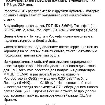
пассажиров, за пять месяцев показатель увеличился на
1,4%, до 20,9 млн.
Россети и ВТБ растут вместе с другими бумагами, которые
обычно выигрывают от ожиданий снижения ключевой
ставки.
В аутсайдерах оказались ГК ПИК (-5,66%), Татнефть (ао:
-2,26%, ап: -2,02%), Роснефть (-0,82%) и ФосАгро (-0,52%).
Ценные бумаги Татнефти и Роснефти снижаются из-за
падения стоимости Brent и Urals.
ФосАгро остается под давлением после коррекции цен на
карбамид на основных рынках сбыта, также на компанию
продолжает давить крепкий рубль.
Из корпоративных событий дня отметим определение
советом директоров Инкаба должен ценового диапазона
для IPO, закрытие реестров для получения дивидендов
ММЦБ (GEMA) в размере 2,8 руб. на акцию, у
Росгосстраха (RGSS) — в сумме 0,00408577 руб., у
Левенгук (LVHK) — по 0,189 руб. Из внешних событий
инвесторы следят за саммитом G7 и обсуждением нового
пакета санкций ЕС против России, а также за процессом
согласования мирных договоренностей между США и
Ираном.