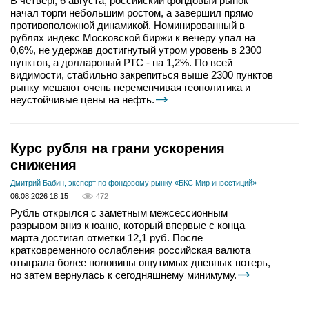
В четверг, 6 августа, российский фондовый рынок
начал торги небольшим ростом, а завершил прямо
противоположной динамикой. Номинированный в
рублях индекс Московской биржи к вечеру упал на
0,6%, не удержав достигнутый утром уровень в 2300
пунктов, а долларовый РТС - на 1,2%. По всей
видимости, стабильно закрепиться выше 2300 пунктов
рынку мешают очень переменчивая геополитика и
неустойчивые цены на нефть.
Курс рубля на грани ускорения
снижения
Дмитрий Бабин, эксперт по фондовому рынку «БКС Мир инвестиций»
06.08.2026 18:15
472
Рубль открылся с заметным межсессионным
разрывом вниз к юаню, который впервые с конца
марта достигал отметки 12,1 руб. После
кратковременного ослабления российская валюта
отыграла более половины ощутимых дневных потерь,
но затем вернулась к сегодняшнему минимуму.