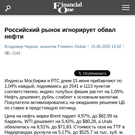
Оформить подписку
Российский рынок игнорирует обвал
нефти
Статьи
Владимир Чернов, аналитик Freedom Global
15.06.2026 14:02
2144
Дайджесты
Lifestyle
Индексы Мосбиржи и РТС днем 15 июня прибавляют по
1,04% каждый, поднимаясь до 2541 и 1113 пунктов
соответственно, индекс голубых фишек растет на 1,05%.
Мероприятия
Нефть дешевеет, рубль слабеет к основным валютам.
Покупатели активизировались на ожиданиях решения ЦБ
Новости
по ставке в предстоящую пятницу.
Цена на нефть марки Brent падает 4,97%, до $82,99 за
баррель, WTI дешевеет на 5,42%, до $80,28, а Urals
Интервью
обвалилась на 8,51%, до $71,83. Стоимость газа на TTF в
Нидерландах рухнула на 5,17%, до $525,7 за тыс. куб. м.