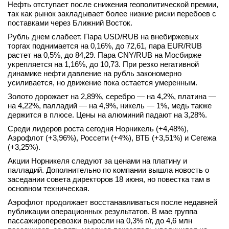
Нефть отступает после снижения геополитической премии,
вконтакте
так как рынок закладывает более низкие риски перебоев с
телеграм
поставками через Ближний Восток.
Рубль днем слабеет. Пара USD/RUB на внебиржевых
Стать автором
торгах поднимается на 0,16%, до 72,61, пара EUR/RUB
растет на 0,5%, до 84,29. Пара CNY/RUB на Мосбирже
Вход
укрепляется на 1,16%, до 10,73. При резко негативной
динамике нефти давление на рубль закономерно
усиливается, но движение пока остается умеренным.
Золото дорожает на 2,89%, серебро — на 4,2%, платина —
на 4,22%, палладий — на 4,9%, никель — 1%, медь также
держится в плюсе. Цены на алюминий падают на 3,28%.
Среди лидеров роста сегодня Норникель (+4,48%),
Аэрофлот (+3,96%), Россети (+4%), ВТБ (+3,51%) и Сегежа
(+3,25%).
Акции Норникеля следуют за ценами на платину и
палладий. Дополнительно по компании вышла новость о
заседании совета директоров 18 июня, но повестка там в
основном техническая.
Аэрофлот продолжает восстанавливаться после недавней
публикации операционных результатов. В мае группа
пассажироперевозки выросли на 0,3% г/г, до 4,6 млн