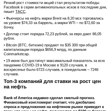
Резкий рост стоимости акций стал результатом победы
Facebook в серии антимонопольных исков в последние дни,
пишет
ТАСС
.
• Фьючерсы на нефть марки Brent на 8.20 мск торговались
на уровне $74,33 за баррель, а марки WTI – по $72,60 за
бочку.
• Доллар стоит порядка 72,23 рублей, за евро дают 86,05
рубля.
• Bitcoin (BTC, биткоин) продают по $35 300 при общей
капитализации порядка $656,9 млрд, по данным
Coinmarketcap.
• 19 июня был достигнут максимальный показатель за всю
пандемию COVID-19 в Москве в 9120 случаев, в
воскресенье было 6723 случаев, в понедельник – 7246
случаев.
Топ-3 компаний для ставки на рост цен
на нефть
Bank of America недавно сделал смелый прогноз.
Финансовый конгломерат считает, что дисбаланс
спроса и предложения на нефтяном рынке приведет к