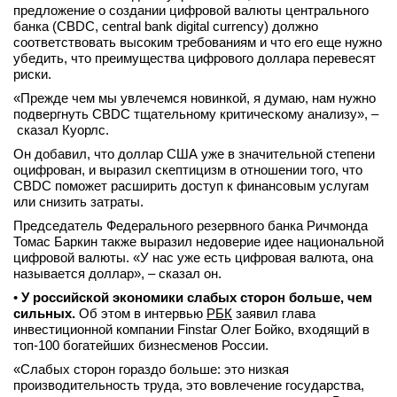
предложение о создании цифровой валюты центрального
банка (CBDC, central bank digital currency) должно
соответствовать высоким требованиям и что его еще нужно
убедить, что преимущества цифрового доллара перевесят
риски.
«Прежде чем мы увлечемся новинкой, я думаю, нам нужно
подвергнуть CBDC тщательному критическому анализу», –
сказал Куорлс.
Он добавил, что доллар США уже в значительной степени
оцифрован, и выразил скептицизм в отношении того, что
CBDC поможет расширить доступ к финансовым услугам
или снизить затраты.
Председатель Федерального резервного банка Ричмонда
Томас Баркин также выразил недоверие идее национальной
цифровой валюты. «У нас уже есть цифровая валюта, она
называется доллар», – сказал он.
•
У российской экономики слабых сторон больше, чем
сильных.
Об этом в интервью
РБК
заявил глава
инвестиционной компании Finstar Олег Бойко, входящий в
топ-100 богатейших бизнесменов России.
«Слабых сторон гораздо больше: это низкая
производительность труда, это вовлечение государства,