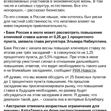
всевозможных участников в экономическую жизнь. В том
числе и силовых структур, естественно. Все это
нехорошо», – рассказал бизнесмен.
По его словам, в России «выше, чем хотелось бы» риски
для частной собственности, что негативно влияет на
инвестиционную привлекательность.
•
Банк России в июле может рассмотреть повышение
ключевой ставки шагом от 0,25 до 1 процентного
пункта, заявила глава регулятора Эльвира Набиуллина.
Банк России с начала весны повышал ключевую ставку по
итогам уже трёх заседаний – в совокупности на 1,25
процентного пункта, до 5,5% годовых. При этом в июне
регулятор ужесточил сигнал в отношении дальнейшего
повышения, отметив, что видит необходимость такого шага
и на ближайших заседаниях, сообщают
РИА Новости
.
«Я думаю, что мы можем обсудить от 25 базисных пунктов
до 1 процентного пункта повышения. На прошлом
заседании мы просигнализировали рынку, что повышение
ставки в будущем необходимо, но размер будет
обсуждаться на этом заседании в июле. Я думаю, что
диапазон такой, да», – сказала она в интервью Блумбергу.
•
Австралия отменила возрастные ограничения для
вакцины AstraZeneca на фоне распространения штамма