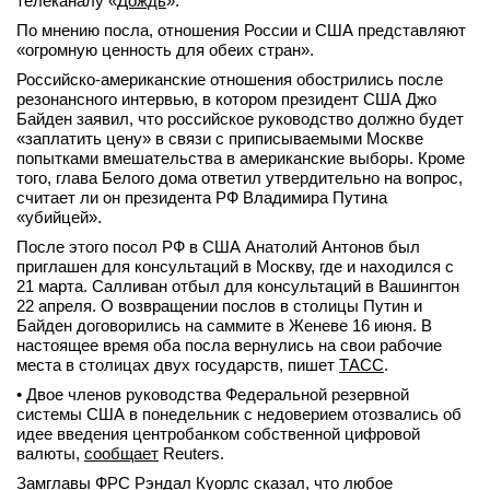
телеканалу «
Дождь
».
вконтакте
По мнению посла, отношения России и США представляют
телеграм
«огромную ценность для обеих стран».
Российско-американские отношения обострились после
Стать автором
резонансного интервью, в котором президент США Джо
Байден заявил, что российское руководство должно будет
Вход
«заплатить цену» в связи с приписываемыми Москве
попытками вмешательства в американские выборы. Кроме
того, глава Белого дома ответил утвердительно на вопрос,
считает ли он президента РФ Владимира Путина
«убийцей».
После этого посол РФ в США Анатолий Антонов был
приглашен для консультаций в Москву, где и находился с
21 марта. Салливан отбыл для консультаций в Вашингтон
22 апреля. О возвращении послов в столицы Путин и
Байден договорились на саммите в Женеве 16 июня. В
настоящее время оба посла вернулись на свои рабочие
места в столицах двух государств, пишет
ТАСС
.
• Двое членов руководства Федеральной резервной
системы США в понедельник с недоверием отозвались об
идее введения центробанком собственной цифровой
валюты,
сообщает
Reuters.
Замглавы ФРС Рэндал Куорлс сказал, что любое