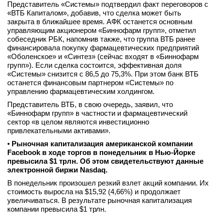
Представитель «Системы» подтвердил факт переговоров с
«ВТБ Капиталом», добавив, что сделка может быть
закрыта в ближайшее время. АФК останется основным
управляющим акционером «Биннофарм групп», отметил
собеседник РБК, напомнив также, что группа ВТБ ранее
финансировала покупку фармацевтических предприятий
«Оболенское» и «Синтез» (сейчас входят в «Биннофарм
групп»). Если сделка состоится, эффективная доля
«Системы» снизится с 86,5 до 75,3%. При этом банк ВТБ
останется финансовым партнером «Системы» по
управлению фармацевтическим холдингом.
Представитель ВТБ, в свою очередь, заявил, что
«Биннофарм групп» в частности и фармацевтический
сектор «в целом являются инвестиционно
привлекательными активами».
•
Рыночная капитализация американской компании
Facebook в ходе торгов в понедельник в Нью-Йорке
превысила $1 трлн. Об этом свидетельствуют данные
электронной биржи Nasdaq.
В понедельник произошел резкий взлет акций компании. Их
стоимость выросла на $15,92 (4,66%) и продолжает
увеличиваться. В результате рыночная капитализация
компании превысила $1 трлн.