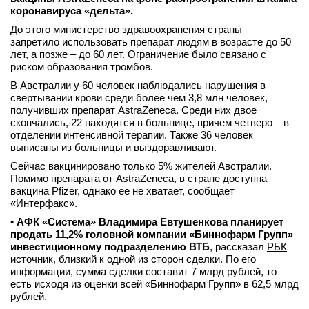
коронавируса «дельта».
До этого министерство здравоохранения страны
запретило использовать препарат людям в возрасте до 50
лет, а позже – до 60 лет. Ограничение было связано с
риском образования тромбов.
В Австралии у 60 человек наблюдались нарушения в
свертывании крови среди более чем 3,8 млн человек,
получивших препарат AstraZeneca. Среди них двое
скончались, 22 находятся в больнице, причем четверо – в
отделении интенсивной терапии. Также 36 человек
выписаны из больницы и выздоравливают.
Сейчас вакцинировано только 5% жителей Австралии.
Помимо препарата от AstraZeneca, в стране доступна
вакцина Pfizer, однако ее не хватает, сообщает
«
Интерфакс
».
•
АФК «Система» Владимира Евтушенкова планирует
продать 11,2% головной компании «Биннофарм Групп»
инвестиционному подразделению ВТБ
, рассказал
РБК
источник, близкий к одной из сторон сделки. По его
информации, сумма сделки составит 7 млрд рублей, то
есть исходя из оценки всей «Биннофарм Групп» в 62,5 млрд
рублей.