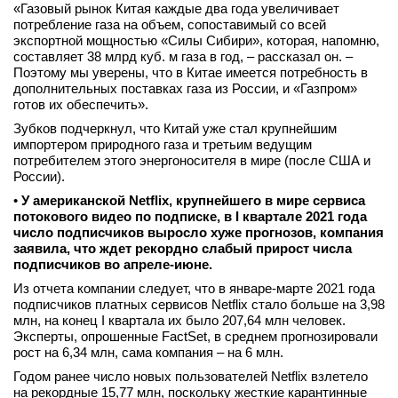
«Газовый рынок Китая каждые два года увеличивает
потребление газа на объем, сопоставимый со всей
экспортной мощностью «Силы Сибири», которая, напомню,
составляет 38 млрд куб. м газа в год, – рассказал он. –
Поэтому мы уверены, что в Китае имеется потребность в
дополнительных поставках газа из России, и «Газпром»
готов их обеспечить».
Зубков подчеркнул, что Китай уже стал крупнейшим
импортером природного газа и третьим ведущим
потребителем этого энергоносителя в мире (после США и
России).
•
У американской Netflix, крупнейшего в мире сервиса
потокового видео по подписке, в I квартале 2021 года
число подписчиков выросло хуже прогнозов, компания
заявила, что ждет рекордно слабый прирост числа
подписчиков во апреле-июне.
Из отчета компании следует, что в январе-марте 2021 года
подписчиков платных сервисов Netflix стало больше на 3,98
млн, на конец I квартала их было 207,64 млн человек.
Эксперты, опрошенные FactSet, в среднем прогнозировали
рост на 6,34 млн, сама компания – на 6 млн.
Годом ранее число новых пользователей Netflix взлетело
на рекордные 15,77 млн, поскольку жесткие карантинные