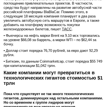
поглощению привлекательных проектов. В частности,
средства будут направлены на развитие автобусной части
российской платформы BlaBlaCar. Помимо этого, в
следующие 18 месяцев компания планирует в два раза
увеличить автобусную сеть маршрутов в Европе, а также
добавить на платформу возможность покупки
железнодорожных билетов, пишет
ТАСС
.
• Фьючерсы на нефть марки Brent на 9.10 мск торговались
на уровне $66,08 за баррель, а марки WTI – по $62,44 за
бочку.
• Доллар стоит порядка 76,70 рублей, за евро дают 92,29
рубля.
• Биткоин, по данным Coinmarketcap, стоит порядка $55 749
при капитализации $1,042 трлн.
Какие компании могут превратиться в
технологических гигантов стоимостью $1
трлн
Пока что существует не так много технологических
гигантов, доминирующих над остальными компаниями.
Но со временем к группе лидеров могут
присоединиться еще несколько игроков.