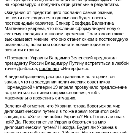
на коронавирус и получить отрицательные результаты.
Ожидания от предстоящего послания самые разные,
но почти все сходятся в одном: оно будет носить
постковидный характер. Спикер Совфеда Валентина
Матвиенко уверена, что послание сформулирует новую
систему координат в «новом времени». Политологи также
высказывают мнение, что оно станет окном в постковидную
реальность, попыткой обозначить новые горизонты
развития страны.
• Президент Украины Владимир Зеленский предложил
президенту России Владимиру Путину встретиться в любой
точке Донбасса,
сообщает
«Интерфакс».
В видеообращении, распространенном во вторник, он
заявил, что на заседании политических советников
Нормандской четверки 19 апреля прозвучало предложение
встретиться на линии соприкосновения, чтобы
максимально прояснить ситуацию.
Зеленский отметил, что Украина готова бороться за мир
дипломатическим путем и в то же время готовится себя
защищать. «Хочет ли войны Украина? Нет. Готова ли она к
ней? Да. Перестанет ли Украина бороться за мир
дипломатическим путём? Никогда. Будет ли Украина в
случае чего себя защищать? Всегда. Наш принцип простой