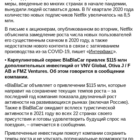
меры, введенные во многих странах в начале пандемии,
вынудили людей оставаться дома. В IV квартале 2020 года
количество новых подписчиков Netflix увеличилось на 8,5
млн.
В письме к акционерам, опубликованном во вторник, Netflix
объяснила замедление роста числа новых пользователей
его существенным скачком в 2020 году, а также
недостатком нового контента в связи с затягиванием
производства из-за COVID-19, пишет «
Интерфакс
».
•
Карпулинговый сервис BlaBlaCar привлек $115 млн
дополнительных инвестиций от VNV Global, Otiva J / F
AB и FMZ Ventures. Об этом говорится в сообщении
компании.
«BlaBlaCar объявляет о привлечении $115 млн, которые
направит на сохранение текущих темпов роста – за
последний год компания показала двузначный рост
активности на развивающихся рынках (включая Россию).
Также в BlaBlaCar ожидают всплеск туристической
активности в 2021 году во всех 22 странах своего
присутствия и готовы удовлетворить будущий спрос на
поездки», – отмечается в сообщении.
Привлеченные инвестиции помогут компании сохранить
темпы роста и не упускать потенциальные возможности по