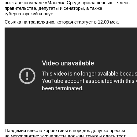
выставочном зале «Манеж». Среди приглашенных – члены
вконтакте
правительства, депутаты и сенаторы, а также
телеграм
губернаторский корпус.
Ссылка на трансляцию, которая стартует в 12.00 мск.
Стать автором
Вход
Пандемия внесла коррективы в порядок допуска прессы
на мероприятие: журналисты должны трижды сдать тест