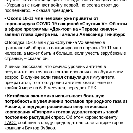
- Украина не начинает войну первой, но всегда стоит до
последнего», – сказал президент.
•
Около 10-11 млн человек уже привиты от
коронавируса COVID-19 вакциной «Спутник V». Об этом
в эфире программы «Док-ток» на «Первом канале»
заявил глава Центра им. Гамалеи Александр Гинцбург.
«Порядка 15-16 млн доз «Спутника V» введено в
гражданский оборот, а вакцинировано порядка 10-11 млн
человек, а может быть и больше, если учесть зарубежные
страны», – сказал он.
Ученый рассказал, что сейчас уровень антител в
результате постоянного контактирования с возбудителем
возрос. В случае если такая стимуляция иммунитета
прекратится, то этого уровня антител хватит еще по
крайней мере на 6–8 месяцев, передает
РБК
.
•
Китайская экономика испытывает большую
потребность в увеличении поставок природного газа из
России, и ведущая российская энергетическая
корпорация «Газпром» готова удовлетворить такой
постоянно растущий спрос.
Об этом корреспонденту
ТАСС
сообщил в среду председатель совета директоров
компании Виктор Зубков.