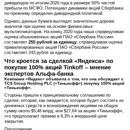
дивидендов по итогам 2020 года в размере 50% чистой
прибыли по МСФО. Потенциал динамики акций Сбербанка
по-прежнему определен дивидендной политикой.
Однако, данные бумаги выглядят значительно дороже
аналогов при оценке на основе финансовых
мультипликаторов. На конец 2020 года наша справедливая
оценка обыкновенных акций ПАО «Сбербанк России»
составляет
255 рублей за единицу
, справедливая оценка
привилегированных акций ПАО «Сбербанк России»
составляет 243 рубля за единицу.
Что кроется за сделкой «Яндекса» по
покупке 100% акций Tinkoff – мнение
экспертов Альфа-банка
Компания «Яндекс» объявила о том, что она обсуждает с
TCS Group Holding PLC («Тинькофф») покупку 100% акций
«Тинькофф».
Стороны пришли к принципиальному соглашению по
сделке, которая, как ожидается, которая будет состоять из
денежных средств и вознаграждения акциями на общую
сумму около $5,48 млрд, или $27,64 за акцию «Тинькофф»,
что предполагает премию в 6,3% к вчерашней цене
закрытия.
Продолжение