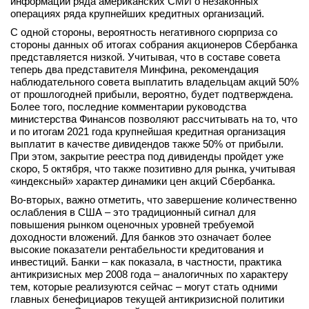
информации ряда американских СМИ о незаконных
операциях ряда крупнейших кредитных организаций.
вконтакте
телеграм
С одной стороны, вероятность негативного сюрприза со
стороны данных об итогах собрания акционеров Сбербанка
представляется низкой. Учитывая, что в составе совета
Стать автором
теперь два представителя Минфина, рекомендация
наблюдательного совета выплатить владельцам акций 50%
Вход
от прошлогодней прибыли, вероятно, будет подтверждена.
Более того, последние комментарии руководства
министерства Финансов позволяют рассчитывать на то, что
и по итогам 2021 года крупнейшая кредитная организация
выплатит в качестве дивидендов также 50% от прибыли.
При этом, закрытие реестра под дивиденды пройдет уже
скоро, 5 октября, что также позитивно для рынка, учитывая
«индексный» характер динамики цен акций Сбербанка.
Во-вторых, важно отметить, что завершение количественно
ослабления в США – это традиционный сигнал для
повышения рынком оценочных уровней требуемой
доходности вложений. Для банков это означает более
высокие показатели рентабельности кредитования и
инвестиций. Банки – как показала, в частности, практика
антикризисных мер 2008 года – аналогичных по характеру
тем, которые реализуются сейчас – могут стать одними
главных бенефициаров текущей антикризисной политики