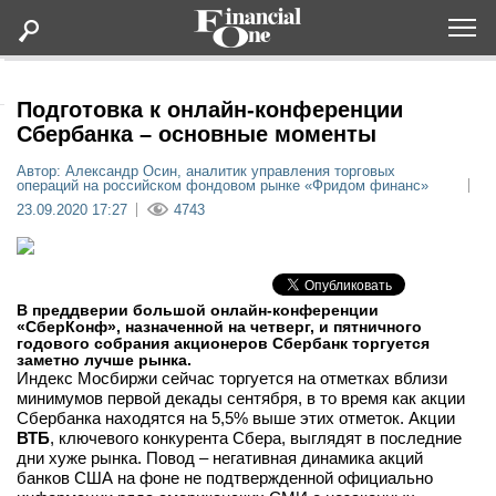
Оформить подписку
Подготовка к онлайн-конференции
Сбербанка – основные моменты
Статьи
Автор: Александр Осин, аналитик управления торговых
операций на российском фондовом рынке «Фридом финанс»
23.09.2020 17:27
4743
Дайджесты
Lifestyle
В преддверии большой онлайн-конференции
«СберКонф», назначенной на четверг, и пятничного
Мероприятия
годового собрания акционеров Сбербанк торгуется
заметно лучше рынка.
Индекс Мосбиржи сейчас торгуется на отметках вблизи
Новости
минимумов первой декады сентября, в то время как акции
Сбербанка находятся на 5,5% выше этих отметок. Акции
ВТБ
, ключевого конкурента Сбера, выглядят в последние
Интервью
дни хуже рынка. Повод – негативная динамика акций
банков США на фоне не подтвержденной официально