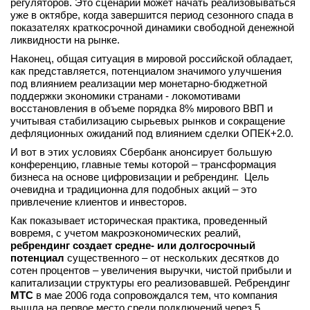
регуляторов. Это сценарий может начать реализовываться
уже в октябре, когда завершится период сезонного спада в
показателях краткосрочной динамики свободной денежной
ликвидности на рынке.
Наконец, общая ситуация в мировой российской обладает,
как представляется, потенциалом значимого улучшения
под влиянием реализации мер монетарно-бюджетной
поддержки экономики странами - локомотивами
восстановления в объеме порядка 8% мирового ВВП и
учитывая стабилизацию сырьевых рынков и сокращение
дефляционных ожиданий под влиянием сделки ОПЕК+2.0.
И вот в этих условиях Сбербанк анонсирует большую
конференцию, главные темы которой – трансформация
бизнеса на основе цифровизации и ребрендинг. Цель
очевидна и традиционна для подобных акций – это
привлечение клиентов и инвесторов.
Как показывает историческая практика, проведенный
вовремя, с учетом макроэкономических реалий,
ребрендинг создает средне- или долгосрочный
потенциал
существенного – от нескольких десятков до
сотен процентов – увеличения выручки, чистой прибыли и
капитализации структуры его реализовавшей. Ребрендинг
МТС
в мае 2006 года сопровождался тем, что компания
вышла на первое место среди подключений через 5