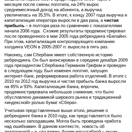
месяцев после смены логотипа, на 24% вырос
среднемесячный доход на абонента, а выручка
увеличилась на 35,5%. В итоге, к концу 2007 года выручка и
капитализация оператора выросли в два раза, а
чистая
прибыль
– в полтора раза по сравнению с показателями
начала 2006 года. Схожие результаты продемонстрировал
после проведенного в мае 2005 года ребрендинга «Билайн».
При этом, капитализация контролирующего компанию
холдинга VEON в 2005-2007 гг. выросла в пять раз.
Наконец, сам Сбербанк имеет собственную историю
ребрендинга. Он был анонсирован в середине декабря 2009
года президентом Сбербанка Германом Грефом и проведен
в следующем году. Был изменен логотип, запущен
интернет-банк, реформирована работа отделений. В итоге с
2010 по 2012 год выручка и чистая прибыль банка выросли
на 45% и 93%. Капитализация банка, впрочем,
продемонстрировала небольшое снижение, что было
обусловлено динамикой широкого рынка и традиционной
«индексной» ролью бумаг «Сбера».
Учитывая представленные выше итоги, решение о
ребрендинге банка в 2010 году, как представляется было
несколько запоздавшим. Могла быть проведена «работа
над ошибками». В данном контексте, новость об
аналогичной – и, что важно, более масштабной – акции