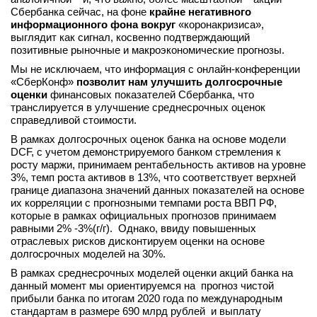
Сбербанка сейчас, на фоне
крайне негативного
информационного фона вокруг
«коронакризиса»,
выглядит как сигнал, косвенно подтверждающий
позитивные рыночные и макроэкономические прогнозы.
Мы не исключаем, что информация с онлайн-конференции
«СберКонф»
позволит нам улучшить долгосрочные
оценки
финансовых показателей Сбербанка, что
транслируется в улучшение среднесрочных оценок
справедливой стоимости.
В рамках долгосрочных оценок банка на основе модели
DCF, с учетом демонстрируемого банком стремления к
росту маржи, принимаем рентабельность активов на уровне
3%, темп роста активов в 13%, что соответствует верхней
границе диапазона значений данных показателей на основе
их корреляции с прогнозными темпами роста ВВП РФ,
которые в рамках официальных прогнозов принимаем
равными 2% -3%(г/г). Однако, ввиду повышенных
отраслевых рисков дисконтируем оценки на основе
долгосрочных моделей на 30%.
В рамках среднесрочных моделей оценки акций банка на
данный момент мы ориентируемся на прогноз чистой
прибыли банка по итогам 2020 года по международным
стандартам в размере 690 млрд рублей и выплату