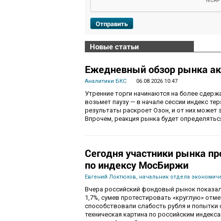
Отправить
Новые статьи
Ежедневный обзор рынка ак
Аналитики БКС
06.08.2026 10:47
Утренние торги начинаются на более сдерж
возьмет паузу — в начале сессии индекс те
результаты раскроет Озон, и от них может 
Впрочем, реакция рынка будет определятьс
Сегодня участники рынка пр
по индексу МосБиржи
Евгений Локтюхов, начальник отдела экономиче
Вчера российский фондовый рынок показал
1,7%, сумев протестировать «круглую» отм
способствовали слабость рубля и попытки с
техническая картина по российским индекс