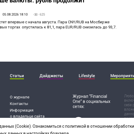
05.08.2026 18:10
625
стет впервые с начала августа. Пара CNY/RUB на Мосбирже
ых торгах опустилась к 81,1, пара EUR/RUB снизилась до 93,7.
Статьи
Дайджесты
Lifestyle
Мероприят
Журнал “Financial
Любог
О журнале
включ
One” в социальных
Контакты
себе 
сетях:
вложе
Информация
данно
о владельце сайта
воспр
Обработка
Испол
данных (Cookie). Ознакомиться с политикой в отношении обработ
риск 
персональных данных
резул
ных данных в настройках браузера.