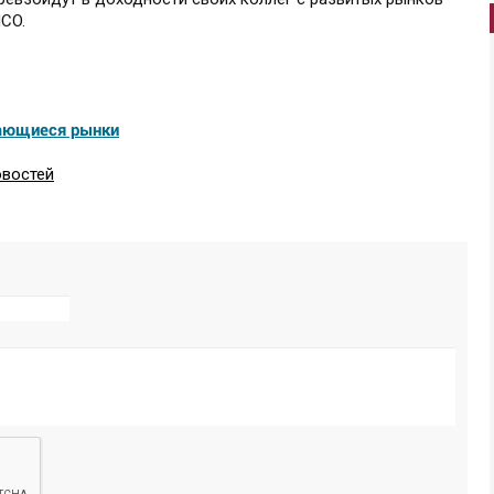
CO.
ающиеся рынки
овостей