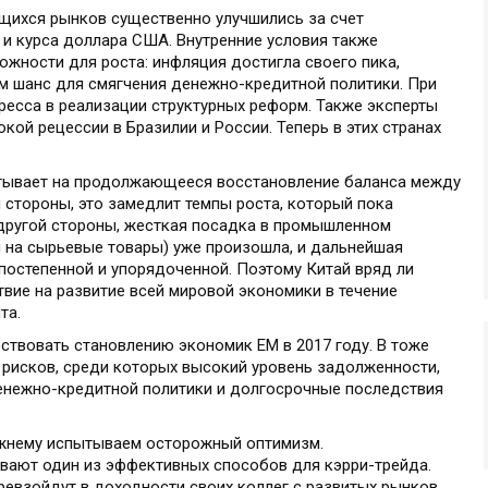
щихся рынков существенно улучшились за счет
 и курса доллара США. Внутренние условия также
жности для роста: инфляция достигла своего пика,
ам шанс для смягчения денежно-кредитной политики. При
ресса в реализации структурных реформ. Также эксперты
кой рецессии в Бразилии и России. Теперь в этих странах
читывает на продолжающееся восстановление баланса между
 стороны, это замедлит темпы роста, который пока
другой стороны, жесткая посадка в промышленном
н на сырьевые товары) уже произошла, и дальнейшая
постепенной и упорядоченной. Поэтому Китай вряд ли
вие на развитие всей мировой экономики в течение
та.
ствовать становлению экономик EM в 2017 году. В тоже
 рисков, среди которых высокий уровень задолженности,
енежно-кредитной политики и долгосрочные последствия
жнему испытываем осторожный оптимизм.
ают один из эффективных способов для кэрри-трейда.
ревзойдут в доходности своих коллег с развитых рынков