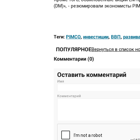
(DM)», - резюмировали экономисты PIM
Теги:
PIMCO
,
инвестиции
,
ВВП
,
развив
ПОПУЛЯРНОЕ
Вернуться в список н
Комментарии
(
0
)
Оставить комментарий
Имя
Комментарий