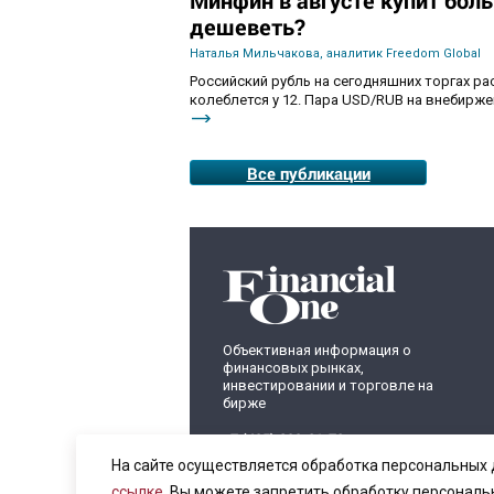
дешеветь?
Наталья Мильчакова, аналитик Freedom Global
Российский рубль на сегодняшних торгах ра
колеблется у 12. Пара USD/RUB на внебиржев
Все публикации
Объективная информация о
финансовых рынках,
инвестировании и торговле на
бирже
+7 (495) 899-01-70
info@fomag.ru
На сайте осуществляется обработка персональных 
ссылке
. Вы можете запретить обработку персональ