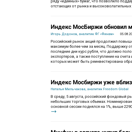
ряду «идейных» бумаг, что позволило подде
отстающих от рынка и высоковолатильных 
Индекс МосБиржи обновил м
Игорь Додонов, аналитик ФГ «Финам»
05.08.2
Российский рынок акций продолжил повышен
максимум более чем за месяц. Поддержку 
последние дни курс рубля, что должно пол
экспортеров, а также поступление на счета
которых может быть реинвестирована обра
Индекс Мосбиржи уже вблиз
Наталья Мильчакова, аналитик Freedom Global
В среду, 5 августа, российский фондовый ры
небольших торговых объемах. Номинирован
основной сессии поднялся на 1%, выше 2290
Минфин в августе купит бол