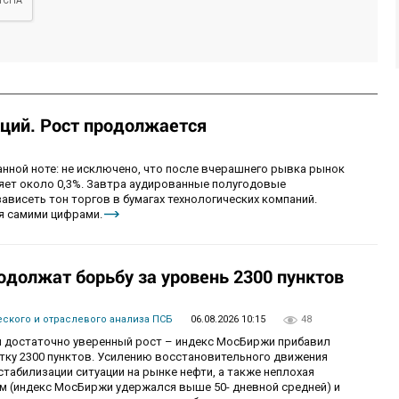
ций. Рост продолжается
анной ноте: не исключено, что после вчерашнего рывка рынок
ряет около 0,3%. Завтра аудированные полугодовые
зависеть тон торгов в бумагах технологических компаний.
я самими цифрами.
одолжат борьбу за уровень 2300 пунктов
ского и отраслевого анализа ПСБ
06.08.2026 10:15
48
 достаточно уверенный рост – индекс МосБиржи прибавил
етку 2300 пунктов. Усилению восстановительного движения
табилизации ситуации на рынке нефти, а также неплохая
ам (индекс МосБиржи удержался выше 50- дневной средней) и