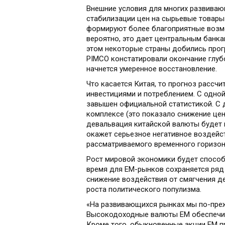
Внешние условия для многих развиваю
стабилизации цен на сырьевые товары
формируют более благоприятные возмо
вероятно, это дает центральным банк
этом некоторые страны добились прог
PIMCO констатировали окончание глубо
начнется умеренное восстановление.
Что касается Китая, то прогноз расс
инвестициями и потреблением. С одной
завышен официальной статистикой. С 
комплексе (это показало снижение це
девальвация китайской валюты будет 
окажет серьезное негативное воздейст
рассматриваемого временного горизон
Рост мировой экономики будет способ
время для EM-рынков сохраняется ряд
снижение воздействия от смягчения д
роста политического популизма.
«На развивающихся рынках мы по-пре
Высокодоходные валюты EM обеспечив
Кроме того, обыкновенные акции EM п