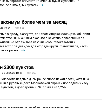
ржать спрос в сегменте ключевых бумаг и усилить - в
менее ликвидных бумагах.
аксимум более чем за месяц
026 19:24
626
ие в среду, 5 августа, при этом Индекс МосБиржи обновил
отечественным акциям оказывал заметно ослабевший за
ожительно отразиться на финансовых показателях
 инвесторов дивидендов от ряда крупных эмитентов, часть
тно в рынок.
и 2300 пунктов
05.08.2026 18:45
669
нок после падения днем ранее снова начал расти, хотя и на
ный в рублях индекс Московской биржи к последнему часу
 пунктов, а долларовый РТС прибавил 1,25%.
ьше валюты: рубль продолжит