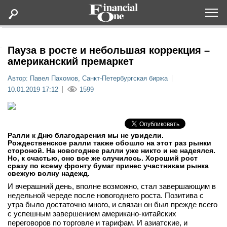
Оформить подписку
Пауза в росте и небольшая коррекция –
американский премаркет
Статьи
Автор: Павел Пахомов, Санкт-Петербургская биржа
10.01.2019 17:12
1599
Дайджесты
Lifestyle
Ралли к Дню благодарения мы не увидели.
Рождественское ралли также обошло на этот раз рынки
стороной. На новогоднее ралли уже никто и не надеялся.
Мероприятия
Но, к счастью, оно все же случилось. Хороший рост
сразу по всему фронту бумаг принес участникам рынка
свежую волну надежд.
Новости
И вчерашний день, вполне возможно, стал завершающим в
недельной череде после новогоднего роста. Позитива с
утра было достаточно много, и связан он был прежде всего
Интервью
с успешным завершением американо-китайских
переговоров по торговле и тарифам. И азиатские, и