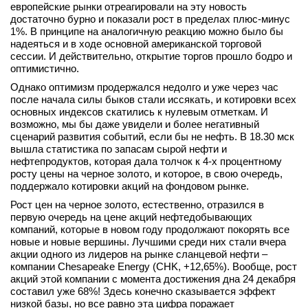
европейские рынки отреагировали на эту новость
вконтакте
достаточно бурно и показали рост в пределах плюс-минус
телеграм
1%. В принципе на аналогичную реакцию можно было бы
надеяться и в ходе основной американской торговой
сессии. И действительно, открытие торгов прошло бодро и
Стать автором
оптимистично.
Вход
Однако оптимизм продержался недолго и уже через час
после начала силы быков стали иссякать, и котировки всех
основных индексов скатились к нулевым отметкам. И
возможно, мы бы даже увидели и более негативный
сценарий развития событий, если бы не нефть. В 18.30 мск
вышла статистика по запасам сырой нефти и
нефтепродуктов, которая дала толчок к 4-х процентному
росту цены на черное золото, и которое, в свою очередь,
поддержало котировки акций на фондовом рынке.
Рост цен на черное золото, естественно, отразился в
первую очередь на цене акций нефтедобывающих
компаний, которые в новом году продолжают покорять все
новые и новые вершины. Лучшими среди них стали вчера
акции одного из лидеров на рынке сланцевой нефти –
компании Chesapeake Energy (CHK, +12,65%). Вообще, рост
акций этой компании с момента достижения дна 24 декабря
составил уже 68%! Здесь конечно сказывается эффект
низкой базы, но все равно эта цифра поражает