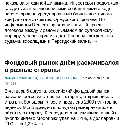
показывают единой динамики. Инвесторы продолжают
следить за противоречивыми сообщениями о ходе
переговоров по урегулированию ближневосточного
конфликта и открытию Ормузского пролива. По
информации Reuters, предварительный проект
договора между Ираном и Оманом по судоходному
маршруту через пролив дает Тегерану контроль над
судами, входящими в Персидский залив.
Фондовый рынок днём раскачивался
в разные стороны
Наталья Мильчакова, аналитик Freedom Global
06.08.2026 15:28
214
В четверг, 6 августа, российский фондовый рынок
раскачивается из стороны в сторону, открывшись с
утра в небольшом плюсе и превысив 2300 пунктов по
индексу Мосбиржи, но к полудню развернувшись в
обратную сторону. К середине дня номинированный в
рублях индекс Мосбиржи упал на 1,4%, а долларовый
РТС – на 1,39%.