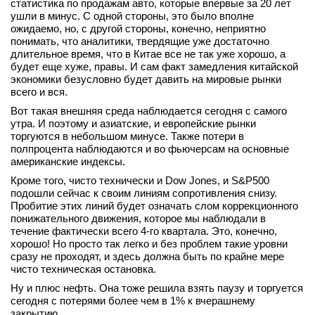
статистика по продажам авто, которые впервые за 20 лет
ушли в минус. С одной стороны, это было вполне
ожидаемо, но, с другой стороны, конечно, неприятно
понимать, что аналитики, твердящие уже достаточно
длительное время, что в Китае все не так уже хорошо, а
будет еще хуже, правы. И сам факт замедления китайской
экономики безусловно будет давить на мировые рынки
всего и вся.
Вот такая внешняя среда наблюдается сегодня с самого
утра. И поэтому и азиатские, и европейские рынки
торгуются в небольшом минусе. Также потери в
полпроцента наблюдаются и во фьючерсам на основные
американские индексы.
Кроме того, чисто технически и Dow Jones, и S&P500
подошли сейчас к своим линиям сопротивления снизу.
Пробитие этих линий будет означать слом коррекционного
понижательного движения, которое мы наблюдали в
течение фактически всего 4-го квартала. Это, конечно,
хорошо! Но просто так легко и без проблем такие уровни
сразу не проходят, и здесь должна быть по крайне мере
чисто техническая остановка.
Ну и плюс нефть. Она тоже решила взять паузу и торгуется
сегодня с потерями более чем в 1% к вчерашнему
закрытию.