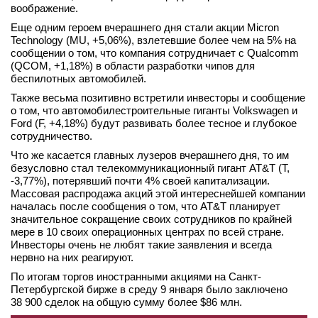
воображение.
Еще одним героем вчерашнего дня стали акции Micron
Technology (MU, +5,06%), взлетевшие более чем на 5% на
сообщении о том, что компания сотрудничает с Qualcomm
(QCOM, +1,18%) в области разработки чипов для
беспилотных автомобилей.
Также весьма позитивно встретили инвесторы и сообщение
о том, что автомобилестроительные гиганты Volkswagen и
Ford (F, +4,18%) будут развивать более тесное и глубокое
сотрудничество.
Что же касается главных лузеров вчерашнего дня, то им
безусловно стал телекоммуникационный гигант AT&T (T,
-3,77%), потерявший почти 4% своей капитализации.
Массовая распродажа акций этой интереснейшей компании
началась после сообщения о том, что AT&T планирует
значительное сокращение своих сотрудников по крайней
мере в 10 своих операционных центрах по всей стране.
Инвесторы очень не любят такие заявления и всегда
нервно на них реагируют.
По итогам торгов иностранными акциями на Санкт-
Петербургской бирже в среду 9 января было заключено
38 900 сделок на общую сумму более $86 млн.