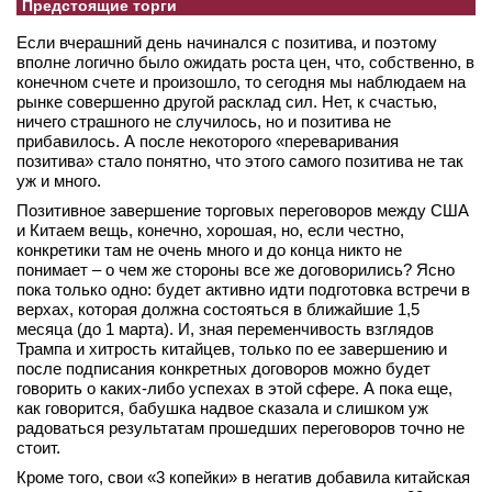
Предстоящие торги
Если вчерашний день начинался с позитива, и поэтому
вполне логично было ожидать роста цен, что, собственно, в
конечном счете и произошло, то сегодня мы наблюдаем на
рынке совершенно другой расклад сил. Нет, к счастью,
ничего страшного не случилось, но и позитива не
прибавилось. А после некоторого «переваривания
позитива» стало понятно, что этого самого позитива не так
уж и много.
Позитивное завершение торговых переговоров между США
и Китаем вещь, конечно, хорошая, но, если честно,
конкретики там не очень много и до конца никто не
понимает – о чем же стороны все же договорились? Ясно
пока только одно: будет активно идти подготовка встречи в
верхах, которая должна состояться в ближайшие 1,5
месяца (до 1 марта). И, зная переменчивость взглядов
Трампа и хитрость китайцев, только по ее завершению и
после подписания конкретных договоров можно будет
говорить о каких-либо успехах в этой сфере. А пока еще,
как говорится, бабушка надвое сказала и слишком уж
радоваться результатам прошедших переговоров точно не
стоит.
Кроме того, свои «3 копейки» в негатив добавила китайская