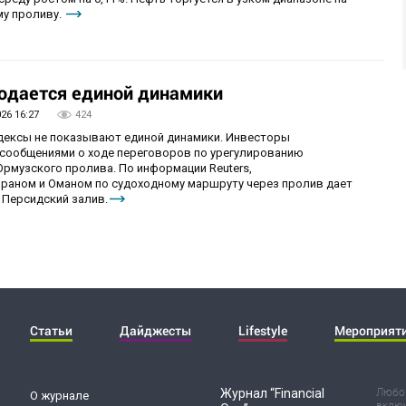
му проливу.
юдается единой динамики
026 16:27
424
ндексы не показывают единой динамики. Инвесторы
сообщениями о ходе переговоров по урегулированию
рмузского пролива. По информации Reuters,
раном и Оманом по судоходному маршруту через пролив дает
 Персидский залив.
Статьи
Дайджесты
Lifestyle
Мероприят
Журнал “Financial
Любог
О журнале