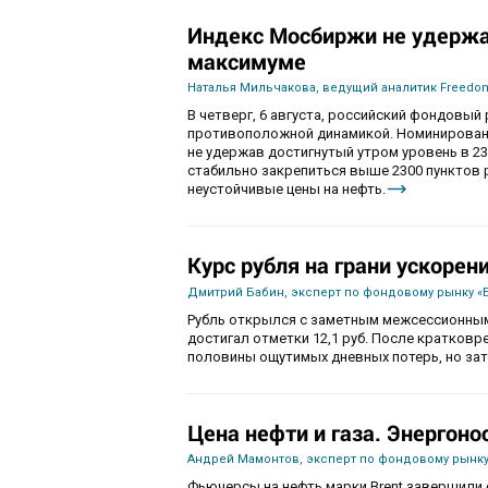
Индекс Мосбиржи не удержа
максимуме
Наталья Мильчакова, ведущий аналитик Freedom
В четверг, 6 августа, российский фондовы
противоположной динамикой. Номинированны
не удержав достигнутый утром уровень в 230
стабильно закрепиться выше 2300 пунктов 
неустойчивые цены на нефть.
Курс рубля на грани ускорен
Дмитрий Бабин, эксперт по фондовому рынку «
Рубль открылся с заметным межсессионным
достигал отметки 12,1 руб. После кратков
половины ощутимых дневных потерь, но зат
Цена нефти и газа. Энергоно
Андрей Мамонтов, эксперт по фондовому рынку
Фьючерсы на нефть марки Brent завершили с