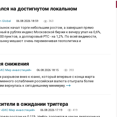
лся на достигнутом локальном
 Global
06.08.2026 18:59
363
й рынок начал торги небольшим ростом, а завершил прямо
й в рублях индекс Московской биржи к вечеру упал на 0,6%,
0 пунктов, а долларовый РТС - на 1,2%. По всей видимости,
рынку мешают очень переменчивая геополитика и
ия снижения
БКС Мир инвестиций»
06.08.2026 18:15
393
 разрывом вниз к юаню, который впервые с конца марта
ременного ослабления российская валюта отыграла более
ем вернулась к сегодняшнему минимуму.
сители в ожидании триггера
 «БКС Мир инвестиций»
06.08.2026 17:19
419
реду ростом на 0,11%. Нефть торгуется в узком диапазоне на