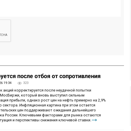
уется после отбоя от сопротивления
26 19:34
323
ок акций корректируется после неудачной попытки
у МосБиржи, который вновь выступил сильным
ция прибыли, однако рост цен на нефть примерно на 2,9%
 сектора. Инфляционная картина при этом остается
бительских цен поддерживают ожидания дальнейшего
нка России. Ключевыми факторами для рынка остаются
итуация и перспективы снижения ключевой ставки.