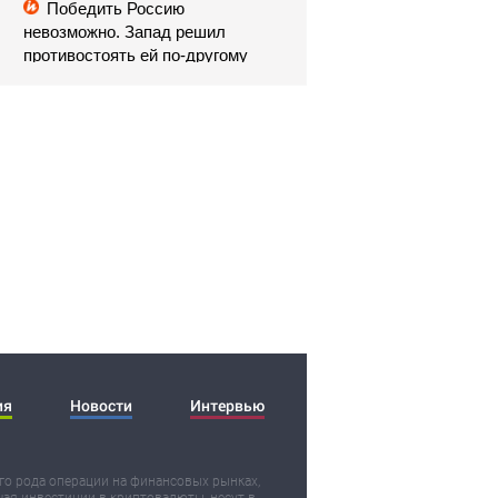
Победить Россию
невозможно. Запад решил
противостоять ей по-другому
(NetEase, Китай)
ия
Новости
Интервью
о рода операции на финансовых рынках,