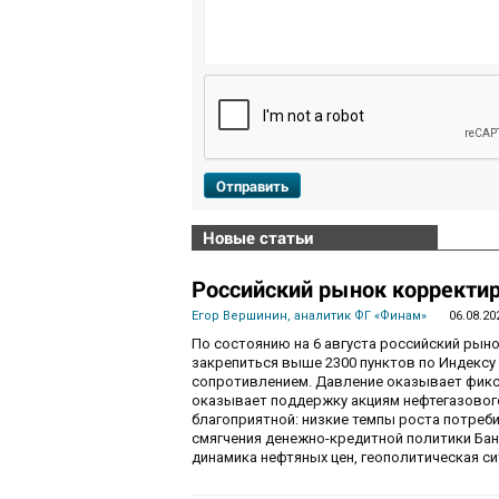
Отправить
Новые статьи
Российский рынок корректир
Егор Вершинин, аналитик ФГ «Финам»
06.08.20
По состоянию на 6 августа российский рын
закрепиться выше 2300 пунктов по Индекс
сопротивлением. Давление оказывает фикса
оказывает поддержку акциям нефтегазового
благоприятной: низкие темпы роста потре
смягчения денежно-кредитной политики Ба
динамика нефтяных цен, геополитическая с