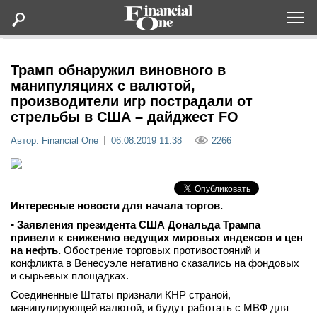
Оформить подписку
Трамп обнаружил виновного в
манипуляциях с валютой,
производители игр пострадали от
Статьи
стрельбы в США – дайджест FO
Автор: Financial One
06.08.2019 11:38
2266
Дайджесты
Lifestyle
Интересные новости для начала торгов.
Мероприятия
•
Заявления президента США Дональда Трампа
привели к снижению ведущих мировых индексов и цен
на нефть.
Обострение торговых противостояний и
Новости
конфликта в Венесуэле негативно сказались на фондовых
и сырьевых площадках.
Интервью
Соединенные Штаты признали КНР страной,
манипулирующей валютой, и будут работать с МВФ для