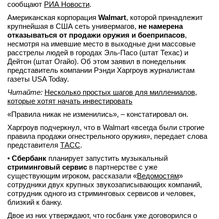
сообщают
РИА Новости
.
Американская корпорация
Walmart
, которой принадлежит
крупнейшая в США сеть универмагов,
не намерена
отказываться от продажи оружия и боеприпасов
,
несмотря на имевшие место в выходные дни массовые
расстрелы людей в городах Эль-Пасо (штат Техас) и
Дейтон (штат Огайо). Об этом заявил в понедельник
представитель компании Рэнди Харгроув журналистам
газеты USA Today.
Читайте:
Несколько простых шагов для миллениалов,
которые хотят начать инвестировать
«Правила никак не изменились», – констатировал он.
Харгроув подчеркнул, что в Walmart «всегда были строгие
правила продажи огнестрельного оружия», передает слова
представителя
ТАСС
.
•
Сбербанк
планирует запустить музыкальный
стриминговый сервис
в партнерстве с уже
существующим игроком, рассказали «
Ведомостям
»
сотрудники двух крупных звукозаписывающих компаний,
сотрудник одного из стриминговых сервисов и человек,
близкий к банку.
Двое из них утверждают, что госбанк уже договорился о