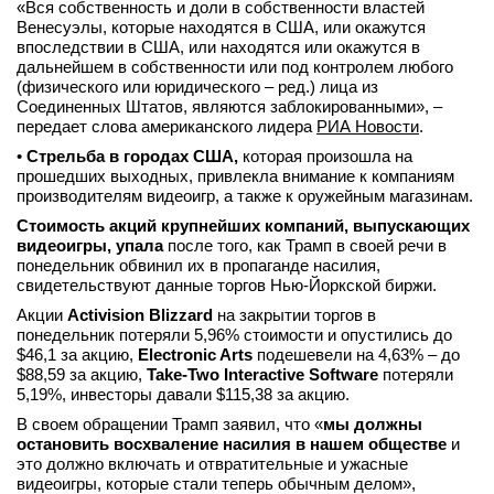
«Вся собственность и доли в собственности властей
Венесуэлы, которые находятся в США, или окажутся
впоследствии в США, или находятся или окажутся в
дальнейшем в собственности или под контролем любого
(физического или юридического – ред.) лица из
Соединенных Штатов, являются заблокированными», –
передает слова американского лидера
РИА Новости
.
•
Стрельба в городах США,
которая произошла на
прошедших выходных, привлекла внимание к компаниям
производителям видеоигр, а также к оружейным магазинам.
Стоимость акций крупнейших компаний, выпускающих
видеоигры, упала
после того, как Трамп в своей речи в
понедельник обвинил их в пропаганде насилия,
свидетельствуют данные торгов Нью-Йоркской биржи.
Акции
Activision Blizzard
на закрытии торгов в
понедельник потеряли 5,96% стоимости и опустились до
$46,1 за акцию,
Electronic Arts
подешевели на 4,63% – до
$88,59 за акцию,
Take-Two Interactive Software
потеряли
5,19%, инвесторы давали $115,38 за акцию.
В своем обращении Трамп заявил, что «
мы должны
остановить восхваление насилия в нашем обществе
и
это должно включать и отвратительные и ужасные
видеоигры, которые стали теперь обычным делом»,