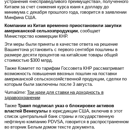
устранения «несправедливого преимущества», полученного
вконтакте
Китаем за счет снижения курса юаня к доллару до
телеграм
минимума с декабря прошлого года, говорится в заявлении
Минфина США.
Компании из Китая временно приостановили закупки
Стать автором
американской сельхозпродукции
, сообщает
Вход
Министерство коммерции КНР.
Эти меры были приняты в качестве ответа на решение
Вашингтона установить с первого сентября пошлины в
размере десяти процентов на китайские товары общей
стоимостью $300 млрд.
Также Комитет по тарифам Госсовета КНР рассматривает
возможность повышения ввозных пошлин на поставки
американской сельскохозяйственной продукции, сделки по
которым были заключены после 3 августа.
Читайте:
Три идеи для ставки на доходность в
здравоохранении
Также
Трамп подписал указ о блокировке активов
властей Венесуэлы
в юрисдикции США, включив в этот
список центральный банк страны и государственную
нефтяную компанию PDVSA, говорится в распространенном
во вторник Белым домом тексте документа.