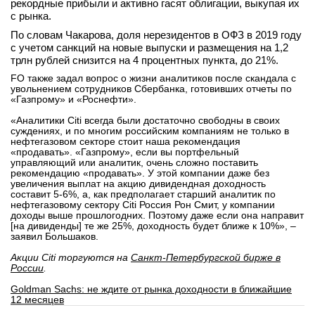
рекордные прибыли и активно гасят облигации, выкупая их
с рынка.
По словам Чакарова, доля нерезидентов в ОФЗ в 2019 году
с учетом санкций на новые выпуски и размещения на 1,2
трлн рублей снизится на 4 процентных пункта, до 21%.
FO также задал вопрос о жизни аналитиков после скандала с
увольнением сотрудников Сбербанка, готовивших отчеты по
«Газпрому» и «Роснефти».
«Аналитики Citi всегда были достаточно свободны в своих
суждениях, и по многим российским компаниям не только в
нефтегазовом секторе стоит наша рекомендация
«продавать». «Газпрому», если вы портфельный
управляющий или аналитик, очень сложно поставить
рекомендацию «продавать». У этой компании даже без
увеличения выплат на акцию дивидендная доходность
составит 5-6%, а, как предполагает старший аналитик по
нефтегазовому сектору Citi Россия Рон Смит, у компании
доходы выше прошлогодних. Поэтому даже если она направит
[на дивиденды] те же 25%, доходность будет ближе к 10%», –
заявил Большаков.
Акции Citi
торгуются на
Санкт-Петербургской бирже в
России
.
Goldman Sachs: не ждите от рынка доходности в ближайшие
12 месяцев