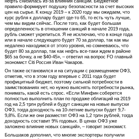
нефть снизилась из-за влияния санкций. Бюджетное
правило формирует подушку безопасности за счет высоких
цен на сырье. К концу 2019 – к 2020 году мы ожидаем, что
курс рубля к доллару будет где-то 65, то есть чуть лучше,
чем мы видим сейчас. После того, как будет большая
определенность в отношении санкций в начале 2019 года,
рубль сможет укрепиться. Я не исключаю, что в конце года
или в начале следующего будет 70 за доллар, так как мы
недалеко находимся от этого уровня, но сомневаюсь, что
будет 80 за доллар, так как нефть все-таки ждем в районе
$65 за бочку, а не $40-45», – ответил на вопрос FO главный
экономист Citi Россия Иван Чакаров.
Он также остановился и на ситуации с размещением ОФЗ,
отметив, что в этом году впервые с 2011 года будет
профицитный бюджет, поэтому сильной потребности в
заимствованиях нет, но нужно выяснять потребности рынка,
понимать, какой есть спрос. «Если Минфин соберется
полностью выполнить план по продаже облигаций на 2019
год на 2,5 трлн рублей и будут санкции на новые выпуски
ОФЗ, тогда доходность на 10-летние выпуски будет 9,7-
9,8%. Если же они разместят ОФЗ на 1,2 трлн рублей, тогда
доходность составит 9% годовых. В ценах ОФЗ уже
заложено влияние новых санкций», – говорит экономист.
Большаков дополнил, что многие экспортеры получили