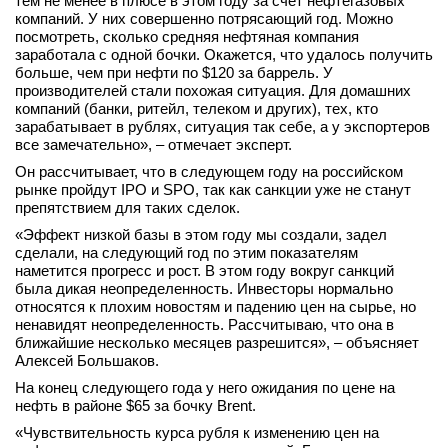
тем не менее в плюсе в этом году за счет нефтегазовых
компаний. У них совершенно потрясающий год. Можно
вконтакте
посмотреть, сколько средняя нефтяная компания
телеграм
заработала с одной бочки. Окажется, что удалось получить
больше, чем при нефти по $120 за баррель. У
Стать автором
производителей стали похожая ситуация. Для домашних
компаний (банки, ритейл, телеком и других), тех, кто
Вход
зарабатывает в рублях, ситуация так себе, а у экспортеров
все замечательно», – отмечает эксперт.
Он рассчитывает, что в следующем году на российском
рынке пройдут IPO и SPO, так как санкции уже не станут
препятствием для таких сделок.
«Эффект низкой базы в этом году мы создали, задел
сделали, на следующий год по этим показателям
наметится прогресс и рост. В этом году вокруг санкций
была дикая неопределенность. Инвесторы нормально
относятся к плохим новостям и падению цен на сырье, но
ненавидят неопределенность. Рассчитываю, что она в
ближайшие несколько месяцев разрешится», – объясняет
Алексей Большаков.
На конец следующего года у него ожидания по цене на
нефть в районе $65 за бочку Brent.
«Чувствительность курса рубля к изменению цен на