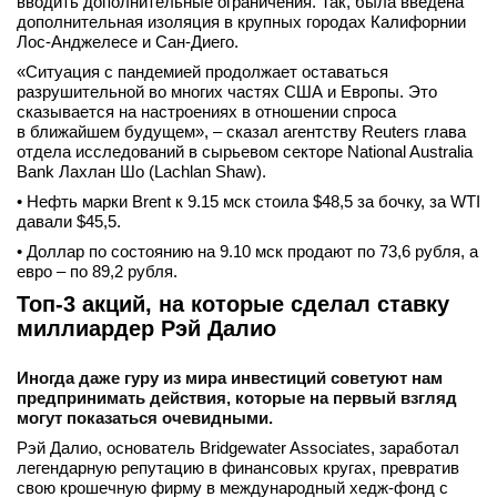
вводить дополнительные ограничения. Так, была введена
дополнительная изоляция в крупных городах Калифорнии
Лос-Анджелесе и Сан-Диего.
«Ситуация с пандемией продолжает оставаться
разрушительной во многих частях США и Европы. Это
сказывается на настроениях в отношении спроса
в ближайшем будущем», – сказал агентству Reuters глава
отдела исследований в сырьевом секторе National Australia
Bank Лахлан Шо (Lachlan Shaw).
• Нефть марки Brent к 9.15 мск стоила $48,5 за бочку, за WTI
давали $45,5.
• Доллар по состоянию на 9.10 мск продают по 73,6 рубля, а
евро – по 89,2 рубля.
Топ-3 акций, на которые сделал ставку
миллиардер Рэй Далио
Иногда даже гуру из мира инвестиций советуют нам
предпринимать действия, которые на первый взгляд
могут показаться очевидными.
Рэй Далио, основатель Bridgewater Associates, заработал
легендарную репутацию в финансовых кругах, превратив
свою крошечную фирму в международный хедж-фонд с