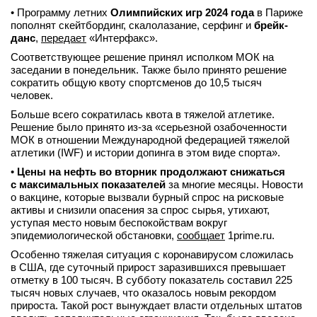
• Программу летних
Олимпийских игр 2024 года
в Париже
пополнят скейтбординг, скалолазание, серфинг и
брейк-
данс
,
передает
«Интерфакс».
Соответствующее решение принял исполком МОК на
заседании в понедельник. Также было принято решение
сократить общую квоту спортсменов до 10,5 тысяч
человек.
Больше всего сократилась квота в тяжелой атлетике.
Решение было принято из-за «серьезной озабоченности
МОК в отношении Международной федерацией тяжелой
атлетики (IWF) и истории допинга в этом виде спорта».
•
Цены на нефть во вторник продолжают снижаться
с максимальных показателей
за многие месяцы. Новости
о вакцине, которые вызвали бурный спрос на рисковые
активы и снизили опасения за спрос сырья, утихают,
уступая место новым беспокойствам вокруг
эпидемиологической обстановки,
сообщает
1prime.ru.
Особенно тяжелая ситуация с коронавирусом сложилась
в США, где суточный прирост заразившихся превышает
отметку в 100 тысяч. В субботу показатель составил 225
тысяч новых случаев, что оказалось новым рекордом
прироста. Такой рост вынуждает власти отдельных штатов