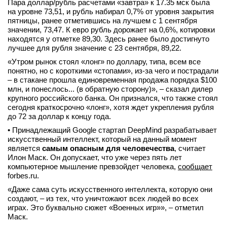
Пара доллар/рубль расчетами «завтра» к 17.35 мск была
вконтакте
на уровне 73,51, и рубль набирал 0,7% от уровня закрытия
телеграм
пятницы, ранее отметившись на лучшем с 1 сентября
значении, 73,47. К евро рубль дорожает на 0,6%, котировки
находятся у отметке 89,30. Здесь ранее было достигнуто
Стать автором
лучшее для рубля значение с 23 сентября, 89,22.
Вход
«Утром рынок стоял «лонг» по доллару, типа, всем все
понятно, но с короткими «стопами», из-за чего и пострадали
– в стакане прошла единовременная продажа порядка $100
млн, и понеслось... (в обратную сторону)», – сказал дилер
крупного российского банка. Он признался, что также стоял
сегодня краткосрочно «лонг», хотя ждет укрепления рубля
до 72 за доллар к концу года.
• Принадлежащий Google стартап DeepMind разрабатывает
искусственный интеллект, который на данный момент
является
самым опасным для человечества
, считает
Илон Маск. Он допускает, что уже через пять лет
компьютерное мышление превзойдет человека,
сообщает
forbes.ru.
«Даже сама суть искусственного интеллекта, которую они
создают, – из тех, что уничтожают всех людей во всех
играх. Это буквально сюжет «Военных игр»», – отметил
Маск.