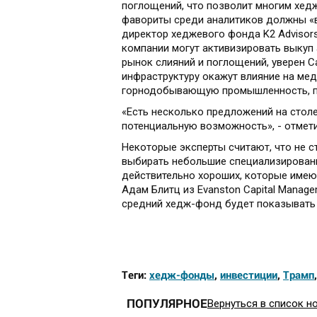
поглощений, что позволит многим хед
фавориты среди аналитиков должны «в
директор хеджевого фонда K2 Advisors
компании могут активизировать выкуп 
рынок слияний и поглощений, уверен С
инфраструктуру окажут влияние на мед
горнодобывающую промышленность, по
«Есть несколько предложений на стол
потенциальную возможность», - отмет
Некоторые эксперты считают, что не 
выбирать небольшие специализированн
действительно хороших, которые имеют
Адам Блитц из Evanston Capital Manage
средний хедж-фонд будет показывать
Теги:
хедж-фонды
,
инвестиции
,
Трамп
ПОПУЛЯРНОЕ
Вернуться в список н