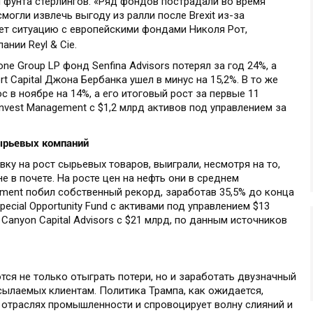
 фунта стерлингов. «Ряд фондов пострадали во время
смогли извлечь выгоду из ралли после Brexit из-за
ует ситуацию с европейскими фондами Николя Рот,
нии Reyl & Cie.
e Group LP фонд Senfina Advisors потерял за год 24%, а
ort Capital Джона Бербанка ушел в минус на 15,2%. В то же
с в ноябре на 14%, а его итоговый рост за первые 11
nvest Management с $1,2 млрд активов под управлением за
ырьевых компаний
ку на рост сырьевых товаров, выиграли, несмотря на то,
 в почете. На росте цен на нефть они в среднем
gement побил собственный рекорд, заработав 35,5% до конца
pecial Opportunity Fund с активами под управлением $13
Canyon Capital Advisors с $21 млрд, по данным источников
я не только отыграть потери, но и заработать двузначный
сылаемых клиентам. Политика Трампа, как ожидается,
 отраслях промышленности и спровоцирует волну слияний и