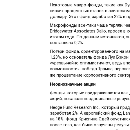
Некоторые макро-фонды, такие как Dym
низких процентных ставок в азиатском
доллару. Этот фонд заработал 22% в п
Макрофонды все-таки чаще теряли, чем 
Bridgewater Associates Dalio, просел в 
итогам года. По данным источников, з
составляла 0,2%.
Потери фонда, ориентированного на ма
1,23%, но основатель фонда Луи Бэкон 
«чрезвычайно оптимистично», ведь вп
возможности
: победа Трампа, перспе
»
же процветание корпоративного сектор
Неоднозначные акции
Фонды, которые придерживаются как д
акций, показали неоднозначные резуль
Hedge Fund Research Inc., который при
заработал 2%. А европейский фонд Lan
на 18%. Фонд Криспина Одей опустился
после того, как были озвучены резуль