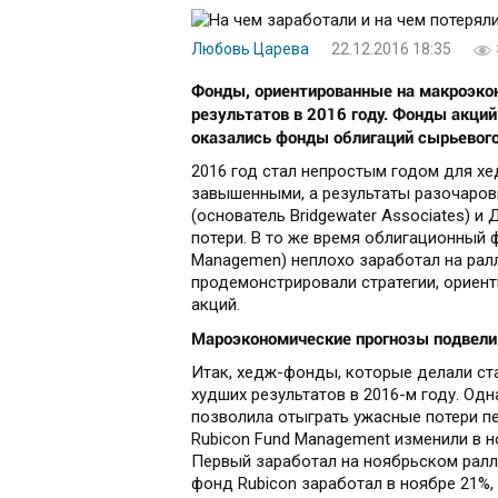
Любовь Царева
22.12.2016 18:35
Фонды, ориентированные на макроэкон
результатов в 2016 году. Фонды акций
оказались фонды облигаций сырьевого
2016 год стал непростым годом для х
завышенными, а результаты разочаро
(основатель Bridgewater Associates) и
потери. В то же время облигационный 
Managemen) неплохо заработал на рал
продемонстрировали стратегии, ориен
акций.
Мароэкономические прогнозы подвели
Итак, хедж-фонды, которые делали ст
худших результатов в 2016-м году. Од
позволила отыграть ужасные потери пе
Rubicon Fund Management изменили в н
Первый заработал на ноябрьском ралли
фонд Rubicon заработал в ноябре 21%, 