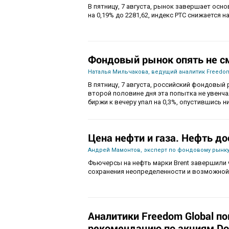
В пятницу, 7 августа, рынок завершает осн
на 0,19% до 2281,62, индекс РТС снижается на
Фондовый рынок опять не с
Наталья Мильчакова, ведущий аналитик Freedom
В пятницу, 7 августа, российский фондовый 
второй половине дня эта попытка не увенч
биржи к вечеру упал на 0,3%, опустившись ни
Цена нефти и газа. Нефть до
Андрей Мамонтов, эксперт по фондовому рынку
Фьючерсы на нефть марки Brent завершили 
сохранения неопределенности и возможной
Аналитики Freedom Global п
рекомендацию по акциям Do