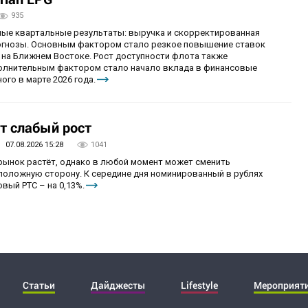
935
ные квартальные результаты: выручка и скорректированная
огнозы. Основным фактором стало резкое повышение ставок
 на Ближнем Востоке. Рост доступности флота также
олнительным фактором стало начало вклада в финансовые
ого в марте 2026 года.
т слабый рост
07.08.2026 15:28
1041
 рынок растёт, однако в любой момент может сменить
положную сторону. К середине дня номинированный в рублях
вый РТС – на 0,13%.
Статьи
Дайджесты
Lifestyle
Мероприят