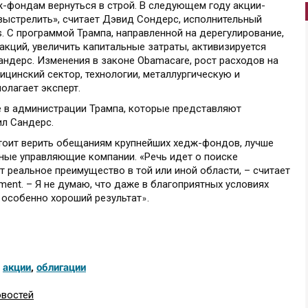
ж-фондам вернуться в строй. В следующем году акции-
ыстрелить», считает Дэвид Сондерс, исполнительный
. С программой Трампа, направленной на дерегулирование,
акций, увеличить капитальные затраты, активизируется
андерс. Изменения в законе Obamacare, рост расходов на
ицинский сектор, технологии, металлургическую и
лагает эксперт.
е в администрации Трампа, которые представляют
ил Сандерс.
стоит верить обещаниям крупнейших хедж-фондов, лучше
ые управляющие компании. «Речь идет о поиске
 реальное преимущество в той или иной области, – считает
ment. – Я не думаю, что даже в благоприятных условиях
 особенно хороший результат
.
»
,
акции
,
облигации
овостей