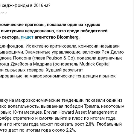
3117
омические прогнозы, показали один из худших
 выступили неоднозначно, зато среди победителей
 сектора,
агентство Bloomberg.
пишет
едж-фондов. Их активно критиковали, комиссии называли
вывающими. Знаменитые управляющие, включая Рея Далио
 Джона Полсона (глава Paulson & Co), показали двузначные
фонд Джейсона Мадрика (основатель Mudrick Capital
ли сырьевых товаров. Худший результат
тированные на макроэкономические тенденции и рынок
авку на макроэкономические тенденции, показали один из
нако волатильность, вызванная победой Трампа, некоторым
рвых 10-ти месяцев. Brevan Howard Asset Management и
оябре стратегию и смогли выйти в плюс по итогам года.
 и по итогам года может показать рост 2,8%. Глобальный
что даст по итогам года около 2,2%.