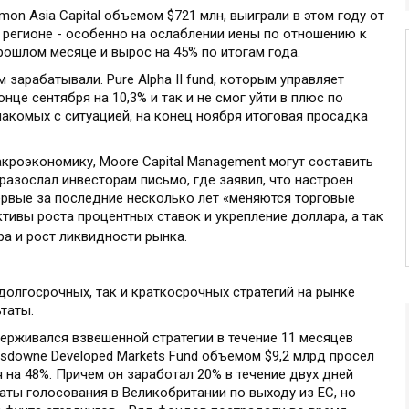
on Asia Capital объемом $721 млн, выиграли в этом году от
 регионе - особенно на ослаблении иены по отношению к
рошлом месяце и вырос на 45% по итогам года.
зарабатывали. Pure Alpha II fund, которым управляет
конце сентября на 10,3% и так и не смог уйти в плюс по
накомых с ситуацией, на конец ноября итоговая просадка
кроэкономику, Moore Capital Management могут составить
разослал инвесторам письмо, где заявил, что настроен
ервые за последние несколько лет «меняются торговые
ктивы роста процентных ставок и укрепление доллара, а так
а и рост ликвидности рынка.
олгосрочных, так и краткосрочных стратегий на рынке
таты.
держивался взвешенной стратегии в течение 11 месяцев
sdowne Developed Markets Fund объемом $9,2 млрд просел
 на 48%. Причем он заработал 20% в течение двух дней
таты голосования в Великобритании по выходу из ЕС, но