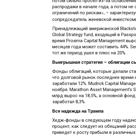
потом сильно просел из-за ослабления
распродажи в начале года, а потом не 
ограничений по рискам
, – характериз
»
сопредседатель женевской инвесткомпа
Принадлежащий американской Blackston
Global Strategy fund, входящий в Passp
время Proxima Capital Management выро
месяцев года может составить 44%. Se
тот же период ушел в плюс на 20%.
Выигрышная стратегия – облигации с
Фонды облигаций, которые делали став
что долговой рынок последнее время не
заработали 12%. Mudrick Capital Mana
ноября. Marathon Asset Management’s S
млрд вырос на 18,5%, а основной фонд 
заработал 8,3%.
Вся надежда на Трампа
Хедж-фонды в следующем году надеютс
процент, как следует из обещаний рас
приведет к росту прибыли в различных