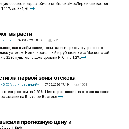
овную сессию в «красной» зоне. Индекс МосБиржи снижается
 1,11% до 874,76.
мог вырасти
 Global
07.08.2026 18:58
971
рынок, как и днём ранее, попытался вырасти с утра, но во
алась успехом. Номинированный в рублях индекс Московской
же 2280 пунктов, а долларовый РТС - на 1,2%.
стигла первой зоны отскока
 «БКС Мир инвестиций»
07.08.2026 17:19
1004
четверг ростом на 3,83%. Нефть реализовала отскок на фоне
 эскалации на Ближнем Востоке.
овысили прогнозную цену и
rian LPG