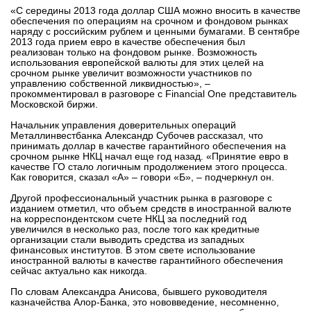
«С середины 2013 года доллар США можно вносить в качестве
вконтакте
обеспечения по операциям на срочном и фондовом рынках
телеграм
наряду с российским рублем и ценными бумагами. В сентябре
2013 года прием евро в качестве обеспечения был
реализован только на фондовом рынке. Возможность
Стать автором
использования европейской валюты для этих целей на
срочном рынке увеличит возможности участников по
управлению собственной ликвидностью», –
Вход
прокомментировал в разговоре с Financial One представитель
Московской биржи.
Начальник управления доверительных операций
Металлинвестбанка Александр Субочев рассказал, что
принимать доллар в качестве гарантийного обеспечения на
срочном рынке НКЦ начал еще год назад. «Принятие евро в
качестве ГО стало логичным продолжением этого процесса.
Как говорится, сказал «А» – говори «Б», – подчеркнул он.
Другой профессиональный участник рынка в разговоре с
изданием отметил, что объем средств в иностранной валюте
на корреспондентском счете НКЦ за последний год
увеличился в несколько раз, после того как кредитные
организации стали выводить средства из западных
финансовых институтов. В этом свете использование
иностранной валюты в качестве гарантийного обеспечения
сейчас актуально как никогда.
По словам Александра Анисова, бывшего руководителя
казначейства Алор-Банка, это нововведение, несомненно,