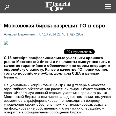
Оформить подписку
Московская биржа разрешит ГО в евро
Алексей Вереникин
07.10.2014 21:40
2952
Статьи
Дайджесты
С 13 октября профессиональные участники срочного
рынка Московской биржи и их клиенты смогут вносить в
качестве гарантийного обеспечения по своим операциям
Lifestyle
европейскую валюту. Ранее в качестве ГО принимались
только российские рубли, доллары США и ценные
бумаги.
Мероприятия
Национальный клиринговый центр (НКЦ) теперь в качестве
гарантийного обеспечения расчетной фирмы будет принимать
Новости
евро. «Используя данный сервис, участники срочного рынка
Московской Биржи, в том числе западные компании, получают
возможность дифференцированно подходить к вопросу
управления своим обеспечением и оптимизировать затраты
Интервью
на фондирование собственных и клиентских операций», –
говорится в официальном сообщении биржи.