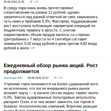
06.08.2026 11:35
119
В среду пара юань вновь протестировал
сопротивление на уровне 12 рублей, однако
закрепиться над данной отметкой не смог, закрывшись
чуть ниже и прибавив 0,3%. Фактором, поддержавшим
рост выступила публикация параметров операций по
бюджетному правилу в августе. С учетом
корректировок, объем продаж валюты со стороны
Центробанка с 7 августа по 4 сентября составит
эквивалент 5,92 млрд рублей в день против 4,82 млрд
рублей в июле.
Ежедневный обзор рынка акций. Рост
продолжается
Аналитики БКС
06.08.2026 10:47
183
Утренние торги начинаются на более сдержанной ноте:
не исключено, что после вчерашнего рывка рынок
возьмет паузу — в начале сессии индекс теряет около
0,3%. Завтра аудированные полугодовые результаты
раскроет Озон, и от них может зависеть тон торгов в
бумагах технологических компаний. Впрочем, реакция
рынка будет определяться самими цифрами.