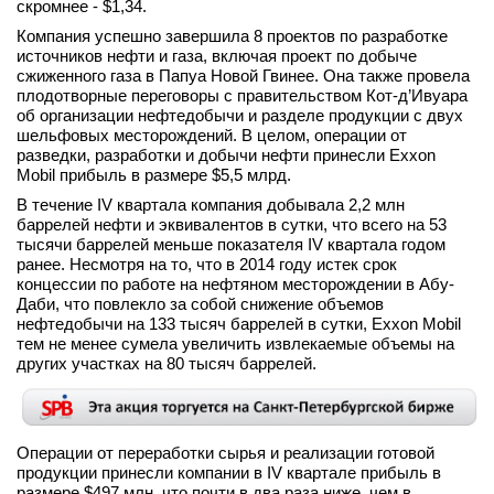
скромнее - $1,34.
вконтакте
Компания успешно завершила 8 проектов по разработке
телеграм
источников нефти и газа, включая проект по добыче
сжиженного газа в Папуа Новой Гвинее. Она также провела
плодотворные переговоры с правительством Кот-д’Ивуара
Стать автором
об организации нефтедобычи и разделе продукции с двух
Вход
шельфовых месторождений. В целом, операции от
разведки, разработки и добычи нефти принесли Exxon
Mobil прибыль в размере $5,5 млрд.
В течение IV квартала компания добывала 2,2 млн
баррелей нефти и эквивалентов в сутки, что всего на 53
тысячи баррелей меньше показателя IV квартала годом
ранее. Несмотря на то, что в 2014 году истек срок
концессии по работе на нефтяном месторождении в Абу-
Даби, что повлекло за собой снижение объемов
нефтедобычи на 133 тысяч баррелей в сутки, Exxon Mobil
тем не менее сумела увеличить извлекаемые объемы на
других участках на 80 тысяч баррелей.
Операции от переработки сырья и реализации готовой
продукции принесли компании в IV квартале прибыль в
размере $497 млн, что почти в два раза ниже, чем в