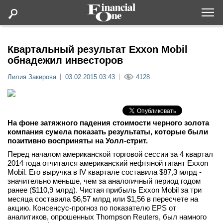
Оформить подписку
Квартальный результат Exxon Mobil
обнадежил инвесторов
Статьи
Лилия Закирова
03.02.2015 03:43
4128
Дайджесты
На фоне затяжного падения стоимости черного золота
Lifestyle
компания сумела показать результаты, которые были
позитивно восприняты на Уолл-стрит.
Мероприятия
Перед началом американской торговой сессии за 4 квартал
2014 года отчитался американский нефтяной гигант Exxon
Mobil. Его выручка в IV квартале составила $87,3 млрд ­-
Новости
значительно меньше, чем за аналогичный период годом
ранее ($110,9 млрд). Чистая прибыль Exxon Mobil за три
месяца составила $6,57 млрд или $1,56 в пересчете на
Интервью
акцию. Консенсус-прогноз по показателю EPS от
аналитиков, опрошенных Thompson Reuters, был намного