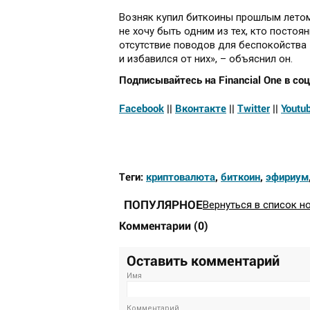
Возняк купил биткоины прошлым летом 
не хочу быть одним из тех, кто постоя
отсутствие поводов для беспокойства 
и избавился от них», – объяснил он.
Подписывайтесь на Financial One в соц
Facebook
||
Вконтакте
||
Twitter
||
Youtu
Теги:
криптовалюта
,
биткоин
,
эфириум
ПОПУЛЯРНОЕ
Вернуться в список н
Комментарии
(
0
)
Оставить комментарий
Имя
Комментарий