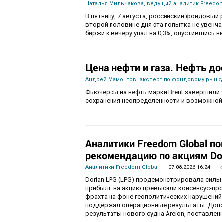
Наталья Мильчакова, ведущий аналитик Freedom
В пятницу, 7 августа, российский фондовый 
второй половине дня эта попытка не увенч
биржи к вечеру упал на 0,3%, опустившись ни
Цена нефти и газа. Нефть до
Андрей Мамонтов, эксперт по фондовому рынку
Фьючерсы на нефть марки Brent завершили 
сохранения неопределенности и возможной
Аналитики Freedom Global п
рекомендацию по акциям Do
Аналитики Freedom Global
07.08.2026 16:24
Dorian LPG (LPG) продемонстрировала силь
прибыль на акцию превысили консенсус-пр
фрахта на фоне геополитических нарушений
поддержал операционные результаты. Доп
результаты нового судна Areion, поставленн