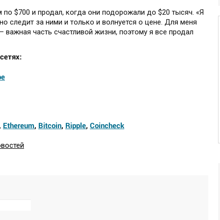
по $700 и продал, когда они подорожали до $20 тысяч. «Я
нно следит за ними и только и волнуется о цене. Для меня
– важная часть счастливой жизни, поэтому я все продал
сетях:
be
,
Ethereum
,
Bitcoin
,
Ripple
,
Coincheck
овостей