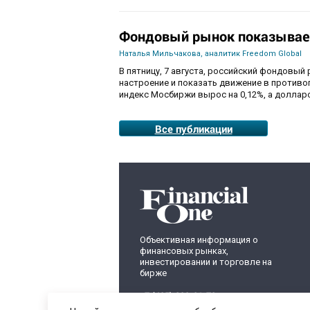
Фондовый рынок показывае
Наталья Мильчакова, аналитик Freedom Global
В пятницу, 7 августа, российский фондовый
настроение и показать движение в противо
индекс Мосбиржи вырос на 0,12%, а долларо
Все публикации
Объективная информация о
финансовых рынках,
инвестировании и торговле на
бирже
+7 (495) 899-01-70
info@fomag.ru