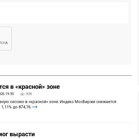
ся в «красной» зоне
026 19:35
838
овную сессию в «красной» зоне. Индекс МосБиржи снижается
 1,11% до 874,76.
мог вырасти