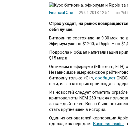
Financial One
29.01.2018 12:54
7631
Страх уходит, на рынок возвращаются
себя лучше.
Биткоин по состоянию на 9.30 мск, по 
Эфириум уже по $1200, а Ripple – по $1,
Подросла и общая капитализация крипт
$15 млрд.
Оптимизм в эфириуме (Ethereum, ETH) 
Независимое американское рейтинговое 
биткоину только «C+»,
сообщает
CNBC.
сети, из-за которых происходят задер
Из новостей следует отметить ограбле
криптовалюты NEM 260 тысяч пользоват
за каждый токен. Всего было похищено
стать крупнейшей в истории.
Один из основателей корпорации Apple
сделал, как передает
Business Insider
, 