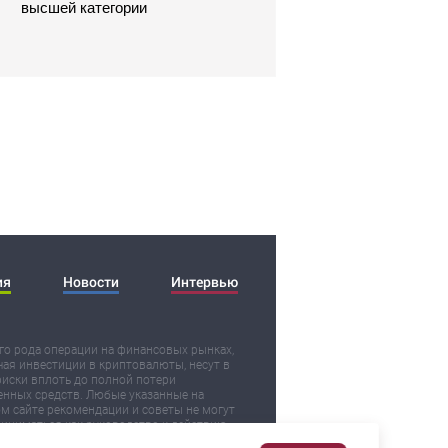
высшей категории
ия
Новости
Интервью
о рода операции на финансовых рынках,
ая инвестиции в криптовалюты, несут в
риски вплоть до полной потери
нных средств. Любые указанные на
м сайте рекомендации и советы не могут
иниматься как руководство к действию.
ьзуя их, вы действуете на свой страх и