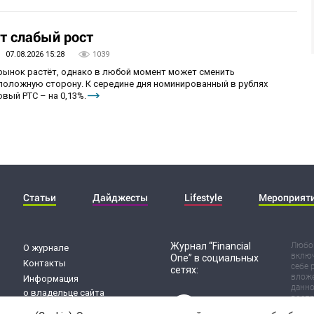
т слабый рост
07.08.2026 15:28
1039
 рынок растёт, однако в любой момент может сменить
положную сторону. К середине дня номинированный в рублях
вый РТС – на 0,13%.
Статьи
Дайджесты
Lifestyle
Мероприят
Журнал “Financial
Любог
О журнале
включ
One” в социальных
Контакты
себе 
сетях:
вложе
Информация
данно
о владельце сайта
воспр
Обработка
Испол