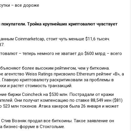
 покупатели. Тройка крупнейших криптовалют чувствует
данным Coinmarketcap, стоит чуть меньше $11,6 тысяч.
37.
овалют – теперь немного не хватает до $600 млрд – всего
объясняют более высоким рейтингом, чем у биткоина.
агентство Weiss Ratings присвоило Ethereum рейтинг «B», а
 Главную криптовалюту раскритиковали за проблемы в
жки и растет стоимость транзакций.
ние биржи Coincheck на $530 млн. Пострадали от кражи
елей. Они получат компенсацию по ставке 88,549 иен ($81)
 523 млн токенов. Атака хакеров была 26 января и может
 Стив Возняк продал все биткоины. Такое заявление он
на бизнес-форуме в Стокгольме.