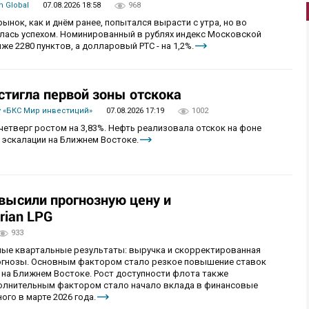
 Global
07.08.2026 18:58
968
рынок, как и днём ранее, попытался вырасти с утра, но во
алась успехом. Номинированный в рублях индекс Московской
же 2280 пунктов, а долларовый РТС - на 1,2%.
стигла первой зоны отскока
 «БКС Мир инвестиций»
07.08.2026 17:19
1002
четверг ростом на 3,83%. Нефть реализовала отскок на фоне
 эскалации на Ближнем Востоке.
овысили прогнозную цену и
rian LPG
933
ные квартальные результаты: выручка и скорректированная
огнозы. Основным фактором стало резкое повышение ставок
 на Ближнем Востоке. Рост доступности флота также
олнительным фактором стало начало вклада в финансовые
ого в марте 2026 года.