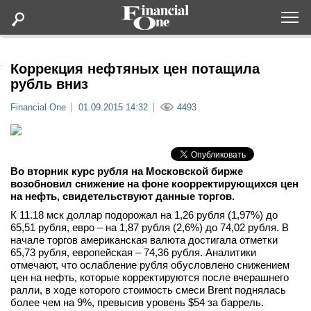
Оформить подписку
Коррекция нефтяных цен потащила
рубль вниз
Статьи
Financial One
01.09.2015 14:32
4493
Дайджесты
Во вторник курс рубля на Московской бирже
Lifestyle
возобновил снижение на фоне коорректирующихся цен
на нефть, свидетельствуют данные торгов.
Мероприятия
К 11.18 мск доллар подорожал на 1,26 рубля (1,97%) до
65,51 рубля, евро – на 1,87 рубля (2,6%) до 74,02 рубля. В
начале торгов американская валюта достигала отметки
Новости
65,73 рубля, европейская – 74,36 рубля. Аналитики
отмечают, что ослабление рубля обусловлено снижением
цен на нефть, которые корректируются после вчерашнего
Интервью
ралли, в ходе которого стоимость смеси Brent поднялась
более чем на 9%, превысив уровень $54 за баррель.