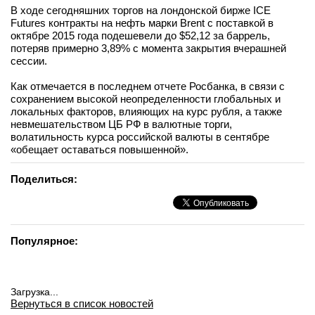
В ходе сегодняшних торгов на лондонской бирже ICE
вконтакте
Futures контракты на нефть марки Brent с поставкой в
телеграм
октябре 2015 года подешевели до $52,12 за баррель,
потеряв примерно 3,89% с момента закрытия вчерашней
сессии.
Стать автором
Вход
Как отмечается в последнем отчете Росбанка, в связи с
сохранением высокой неопределенности глобальных и
локальных факторов, влияющих на курс рубля, а также
невмешательством ЦБ РФ в валютные торги,
волатильность курса российской валюты в сентябре
«обещает оставаться повышенной».
Поделиться:
Популярное:
Загрузка...
Вернуться в список новостей