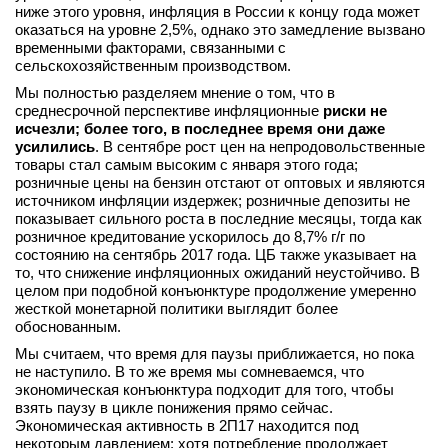
ниже этого уровня, инфляция в России к концу года может
оказаться на уровне 2,5%, однако это замедление вызвано
временными факторами, связанными с
сельскохозяйственным производством.
Мы полностью разделяем мнение о том, что в
среднесрочной перспективе инфляционные
риски не
исчезли; более того, в последнее время они даже
усилились
. В сентябре рост цен на непродовольственные
товары стал самым высоким с января этого года;
розничные цены на бензин отстают от оптовых и являются
источником инфляции издержек; розничные депозиты не
показывает сильного роста в последние месяцы, тогда как
розничное кредитование ускорилось до 8,7% г/г по
состоянию на сентябрь 2017 года. ЦБ также указывает на
то, что снижение инфляционных ожиданий неустойчиво. В
целом при подобной конъюнктуре продолжение умеренно
жесткой монетарной политики выглядит более
обоснованным.
Мы считаем, что время для паузы приближается, но пока
не наступило. В то же время мы сомневаемся, что
экономическая конъюнктура подходит для того, чтобы
взять паузу в цикле понижения прямо сейчас.
Экономическая активность в 2П17 находится под
некоторым давлением: хотя потребление продолжает