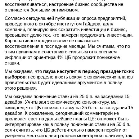
восстанавливаться, настроение бизнес сообщества не
отличается большим оптимизмом.
Согласно сегодняшней публикации опроса предприятий,
проведенного в октябре институтом Гайдара, доля
компаний, планирующих сократить инвестиции в бизнес,
превышает долю тех, кто намерен продолжать инвестиции.
Корпоративное кредитование не показывает
восстановления в последние месяцы. Мы считаем, что по
этим причинам в сочетании с сильным отклонением
инфляции от ориентира 4% ЦБ продолжит понижение
ставки.
Мы ожидаем, что
пауза наступит в период
президентских
выборов
; неопределенность вокруг экономических планов
правительства будет идеальным аргументом в пользу
этого решения.
Мы ожидаем понижение ставки на 25 б.п. на заседании 15
декабря. Учитывая экономическую конъюнктуру, мы
ожидаем, что ЦБ понизит ставку на 25 б. п. на заседании 15
декабря. К сожалению, сегодняшний комментарий не
проливает свет на дальнейшие планы ЦБ: он может быть
интерпретирован как в пользу понижения ставки на 50 б.п.,
если считать, что ЦБ действительно намерен перейти от
умеренно жесткой к нейтральной монетарной политике, так