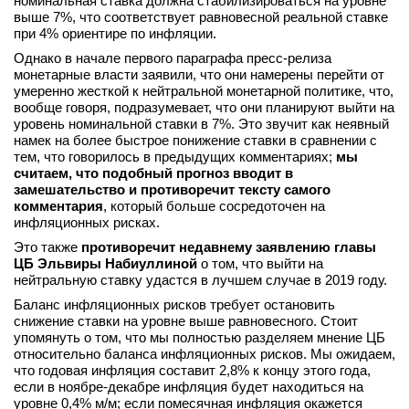
номинальная ставка должна стабилизироваться на уровне
выше 7%, что соответствует равновесной реальной ставке
вконтакте
при 4% ориентире по инфляции.
телеграм
Однако в начале первого параграфа пресс-релиза
монетарные власти заявили, что они намерены перейти от
Стать автором
умеренно жесткой к нейтральной монетарной политике, что,
вообще говоря, подразумевает, что они планируют выйти на
Вход
уровень номинальной ставки в 7%. Это звучит как неявный
намек на более быстрое понижение ставки в сравнении с
тем, что говорилось в предыдущих комментариях;
мы
считаем, что подобный прогноз вводит в
замешательство и противоречит тексту самого
комментария
, который больше сосредоточен на
инфляционных рисках.
Это также
противоречит недавнему заявлению главы
ЦБ Эльвиры Набиуллиной
о том, что выйти на
нейтральную ставку удастся в лучшем случае в 2019 году.
Баланс инфляционных рисков требует остановить
снижение ставки на уровне выше равновесного. Стоит
упомянуть о том, что мы полностью разделяем мнение ЦБ
относительно баланса инфляционных рисков. Мы ожидаем,
что годовая инфляция составит 2,8% к концу этого года,
если в ноябре-декабре инфляция будет находиться на
уровне 0,4% м/м; если помесячная инфляция окажется