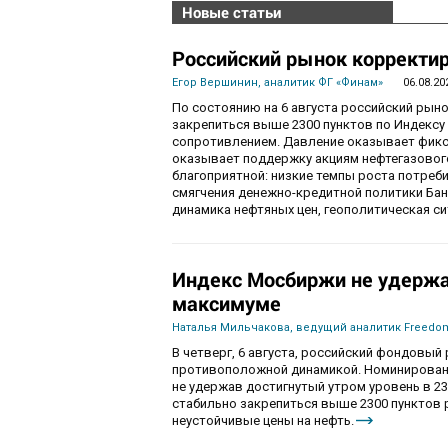
Новые статьи
Российский рынок корректир
Егор Вершинин, аналитик ФГ «Финам»
06.08.20
По состоянию на 6 августа российский рын
закрепиться выше 2300 пунктов по Индекс
сопротивлением. Давление оказывает фикса
оказывает поддержку акциям нефтегазового
благоприятной: низкие темпы роста потре
смягчения денежно-кредитной политики Ба
динамика нефтяных цен, геополитическая с
Индекс Мосбиржи не удержа
максимуме
Наталья Мильчакова, ведущий аналитик Freedom
В четверг, 6 августа, российский фондовы
противоположной динамикой. Номинированны
не удержав достигнутый утром уровень в 230
стабильно закрепиться выше 2300 пунктов 
неустойчивые цены на нефть.