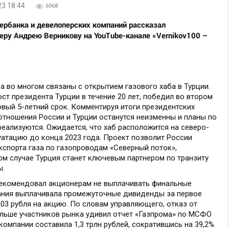
23 18:44
6068
бербанка и девелоперских компаний рассказал
ру Андрею Верникову на YouTube-канале «Vernikov100 –
а во многом связаны с открытием газового хаба в Турции.
т президента Турции в течение 20 лет, победил во втором
овый 5-летний срок. Комментируя итоги президентских
отношения России и Турции останутся неизменны и планы по
реализуются. Ожидается, что хаб расположится на северо-
уатацию до конца 2023 года. Проект позволит России
спорта газа по газопроводам «Северный поток»,
том случае Турция станет ключевым партнером по транзиту
ы.
рекомендовал акционерам не выплачивать финальные
пания выплачивала промежуточные дивиденды за первое
,03 рубля на акцию. По словам управляющего, отказ от
льше участников рынка удивил отчет «Газпрома» по МСФО
 компании составила 1,3 трлн рублей, сократившись на 39,2%