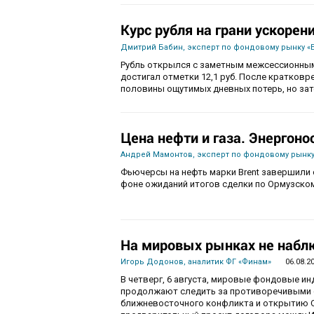
Курс рубля на грани ускорен
Дмитрий Бабин, эксперт по фондовому рынку «
Рубль открылся с заметным межсессионным
достигал отметки 12,1 руб. После кратков
половины ощутимых дневных потерь, но зат
Цена нефти и газа. Энергоно
Андрей Мамонтов, эксперт по фондовому рынку
Фьючерсы на нефть марки Brent завершили с
фоне ожиданий итогов сделки по Ормузско
На мировых рынках не набл
Игорь Додонов, аналитик ФГ «Финам»
06.08.2
В четверг, 6 августа, мировые фондовые и
продолжают следить за противоречивыми 
ближневосточного конфликта и открытию О