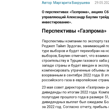
Автор: Маргарита Вахрушева
29.05.20
О перспективах «Газпрома», акциях С
управляющий Александр Баулин трейде
инвестирование».
Перспективы «Газпрома»
Перспективы компании по экспорту газ
Реджеп Тайип Эрдоган, занимающий пос
туре выборов и будет переизбран на н
выборов, Баулин отмечает, что взаимо
строительству в Турции газового хаба 
западе страны и будет введен в экспл
компенсировать утраченные объемы эк
взорванным в сентябре 2022 года. В э
российского газа в европейские стран
23 мая совет директоров «Газпрома» 
дивиденды по итогам 2022 года. Ком
полугодие прошлого года в размере 51
дивидендных выплат был ожидаем. Бо
за 2022 год. Согласно отчету, прибыль