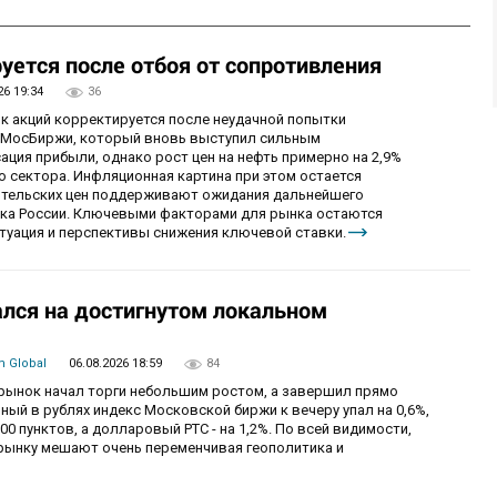
уется после отбоя от сопротивления
26 19:34
36
ок акций корректируется после неудачной попытки
у МосБиржи, который вновь выступил сильным
ция прибыли, однако рост цен на нефть примерно на 2,9%
 сектора. Инфляционная картина при этом остается
бительских цен поддерживают ожидания дальнейшего
нка России. Ключевыми факторами для рынка остаются
итуация и перспективы снижения ключевой ставки.
лся на достигнутом локальном
 Global
06.08.2026 18:59
84
й рынок начал торги небольшим ростом, а завершил прямо
й в рублях индекс Московской биржи к вечеру упал на 0,6%,
0 пунктов, а долларовый РТС - на 1,2%. По всей видимости,
рынку мешают очень переменчивая геополитика и