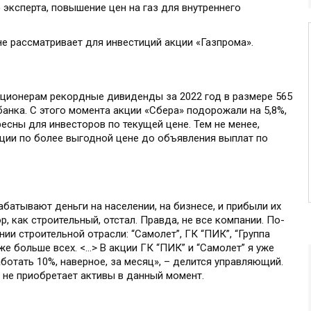
 эксперта, повышение цен на газ для внутреннего
не рассматривает для инвестиций акции «Газпрома».
кционерам рекордные дивиденды за 2022 год в размере 565
анка. С этого момента акции «Сбера» подорожали на 5,8%,
ресны для инвесторов по текущей цене. Тем не менее,
ции по более выгодной цене до объявления выплат по
абатывают деньги на населении, на бизнесе, и прибыли их
ор, как строительный, отстал. Правда, не все компании. По-
ии строительной отрасли: “Самолет”, ГК “ПИК”, “Группа
уже больше всех. <…> В акции ГК “ПИК” и “Самолет” я уже
отать 10%, наверное, за месяц», – делится управляющий.
 не приобретает активы в данный момент.