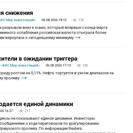
ия снижения
БКС Мир инвестиций»
06.08.2026 18:15
130
 разрывом вниз к юаню, который впервые с конца марта
ременного ослабления российская валюта отыграла более
ем вернулась к сегодняшнему минимуму.
сители в ожидании триггера
 «БКС Мир инвестиций»
06.08.2026 17:19
180
реду ростом на 0,11%. Нефть торгуется в узком диапазоне на
му проливу.
юдается единой динамики
026 16:27
217
ндексы не показывают единой динамики. Инвесторы
сообщениями о ходе переговоров по урегулированию
рмузского пролива. По информации Reuters,