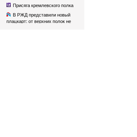
Присяга кремлевского полка
В РЖД представили новый
плацкарт: от верхних полок не
осталось и следа — теперь тьма
личного пространства