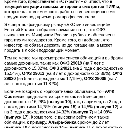
Кроме того, представители «Открытия» считают, что
в
текущей ситуации весьма интересно смотрятся ПИФы
,
которые дают возможность работы с инвестиционными
продуктами под присмотром профессионалов.
Эксперт по фондовому рынку «БКС мир инвестиций»
Евгений Калянов обратил внимание на то, что ОФЗ
выпускаются Минфином России в рублях и обеспечены
гарантиями государства. Кроме того, он добавил, что
инвестор не обязан держать их до погашения, а может
продать в любой подходящий момент.
Тем не менее мы просмотрели список облигаций и выбрали
самые доходные, такие как
ОФЗ 29019
(на 7 лет с
доходностью 15,82%),
ОФЗ 24021
(на 2 года с доходностью
15,54%),
ОФЗ 29013
(на 8 лет с доходностью 12,36%),
ОФЗ
29020
(на 5 лет с доходностью 12,15%),
ОФЗ 29008
(на 7
лет с доходностью 11,87%).
Если же говорить о корпоративных облигаций, то
«АФК
Система»
предлагает их сроком как на 5 месяцев с
доходностью 16,29% (
выпуск 10
), так, например, на 2 года
с доходностями 14,78% (
выпуск 15
) и 14,5% (
выпуск 12
) и
на 3 года с доходностями 14,32% (
выпуск 7
) и 14,09%
(
выпуск 17
). Кроме того, с высоким рейтингом также
облигации, к примеру,
Альфа-банка
сроком до 2 лет
(
выпуск 10
с доходностью 14%,
выпуск 11
с доходностью