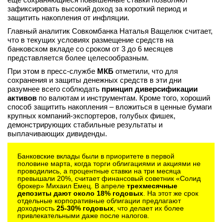
зафиксировать высокий доход за короткий период и
защитить накопления от инфляции.
Главный аналитик Совкомбанка Наталья Ващелюк считает,
что в текущих условиях размещение средств на
банковском вкладе со сроком от 3 до 6 месяцев
представляется более целесообразным.
При этом в пресс-службе
МКБ
отметили, что для
сохранения и защиты денежных средств в эти дни
разумнее всего соблюдать
принцип диверсификации
активов
по валютам и инструментам. Кроме того, хороший
способ защитить накопления – вложиться в ценные бумаги
крупных компаний-экспортеров, голубых фишек,
демонстрирующих стабильные результаты и
выплачивающих дивиденды.
Банковские вклады были в приоритете в первой
половине марта, когда торги облигациями и акциями не
проводились, а процентные ставки на три месяца
превышали 20%, считает финансовый советник «Солид
брокер» Михаил Емец. В апреле
трехмесячные
депозиты дают около 18% годовых
. На этот же срок
отдельные корпоративные облигации предлагают
доходность
25-30% годовых
, что делает их более
привлекательными даже после налогов.