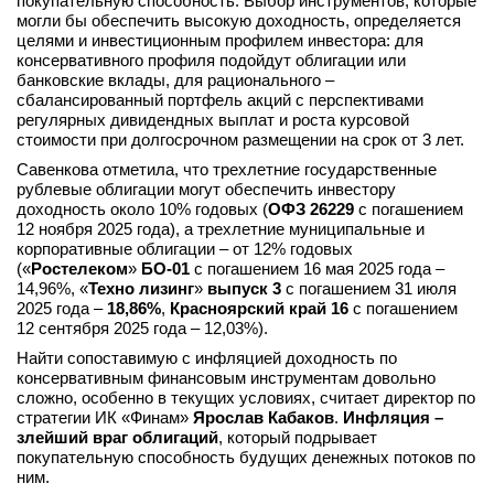
покупательную способность. Выбор инструментов, которые
могли бы обеспечить высокую доходность, определяется
целями и инвестиционным профилем инвестора: для
консервативного профиля подойдут облигации или
банковские вклады, для рационального –
сбалансированный портфель акций с перспективами
регулярных дивидендных выплат и роста курсовой
стоимости при долгосрочном размещении на срок от 3 лет.
Савенкова отметила, что трехлетние государственные
рублевые облигации могут обеспечить инвестору
доходность около 10% годовых (
ОФЗ 26229
с погашением
12 ноября 2025 года), а трехлетние муниципальные и
корпоративные облигации – от 12% годовых
(«
Ростелеком
»
БО-01
с погашением 16 мая 2025 года –
14,96%, «
Техно лизинг
»
выпуск 3
с погашением 31 июля
2025 года –
18,86%
,
Красноярский край 16
с погашением
12 сентября 2025 года – 12,03%).
Найти сопоставимую с инфляцией доходность по
консервативным финансовым инструментам довольно
сложно, особенно в текущих условиях, считает директор по
стратегии ИК «Финам»
Ярослав Кабаков
.
Инфляция –
злейший враг облигаций
, который подрывает
покупательную способность будущих денежных потоков по
ним.