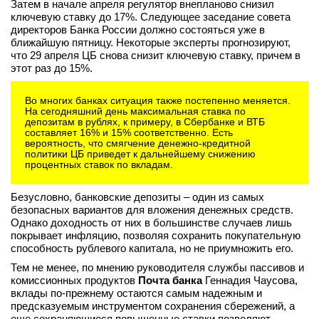
Затем в начале апреля регулятор внепланово снизил
вконтакте
ключевую ставку до 17%. Следующее заседание совета
телеграм
директоров Банка России должно состояться уже в
ближайшую пятницу. Некоторые эксперты прогнозируют,
что 29 апреля ЦБ снова снизит ключевую ставку, причем в
Стать автором
этот раз до 15%.
Вход
Во многих банках ситуация также постепенно меняется.
На сегодняшний день максимальная ставка по
депозитам в рублях, к примеру, в Сбербанке и ВТБ
составляет 16% и 15% соответственно. Есть
вероятность, что смягчение денежно-кредитной
политики ЦБ приведет к дальнейшему снижению
процентных ставок по вкладам.
Безусловно, банковские депозиты – один из самых
безопасных вариантов для вложения денежных средств.
Однако доходность от них в большинстве случаев лишь
покрывает инфляцию, позволяя сохранить покупательную
способность рублевого капитала, но не приумножить его.
Тем не менее, по мнению руководителя службы пассивов и
комиссионных продуктов
Почта банка
Геннадия Чаусова,
вклады по-прежнему остаются самым надежным и
предсказуемым инструментом сохранения сбережений, а
еще сохраняющиеся повышенные ставки позволяют