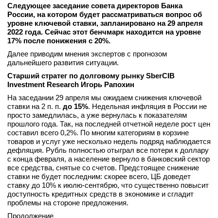
Следующее заседание совета директоров Банка
России, на котором будет рассматриваться вопрос об
уровне ключевой ставки, запланировано на 29 апреля
2022 года. Сейчас этот бенчмарк находится на уровне
17% после понижения с 20%.
Далее приводим мнения экспертов с прогнозом
дальнейшего развития ситуации.
Старший стратег по долговому рынку SberCIB
Investment Research Игорь Рапохин
На заседании 29 апреля мы ожидаем снижения ключевой
ставки на 2 п. п.
до 15%
. Недельная инфляция в России не
просто замедлилась, а уже вернулась к показателям
прошлого года. Так, на последней отчетной неделе рост цен
составил всего 0,2%. По многим категориям в корзине
товаров и услуг уже несколько недель подряд наблюдается
дефляция. Рубль полностью отыграл все потери к доллару
с конца февраля, а население вернуло в банковский сектор
все средства, снятые со счетов. Предстоящее снижение
ставки не будет последним: скорее всего, ЦБ доведет
ставку до 10% к июлю-сентябрю, что существенно повысит
доступность кредитных средств в экономике и сгладит
проблемы на стороне предложения.
Продолжение