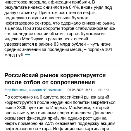
инвесторов перешла к фиксации прибыли. В
результате индекс снизился на 0,4%, вновь уйдя под
данную отметку. При этом рост цен на нефть
поддержал покупки в «весовых» бумагах
нефтегазового сектора, что сдержало снижение рынка
в целом. При этом обороты торгов стабилизировались
– в последние сессии объемы торгов бумагами из
индекса МосБиржи в рамках всех сессий
удерживаются в районе 83 млрд рублей – чуть ниже
средних значений за последний месяц – порядка 104
млрд руб.
Российский рынок корректируется
после отбоя от сопротивления
Егор Вершинин, аналитик ФГ «Финам»
06.08.2026 19:34
488
По состоянию на 6 августа российский рынок акций
корректируется после неудачной попытки закрепиться
выше 2300 пунктов по Индексу МосБиржи, который
вновь выступил сильным сопротивлением. Давление
оказывает фиксация прибыли, однако рост цен на
нефть примерно на 2,9% оказывает поддержку акциям
нефтегазового сектора. Инфляционная картина при