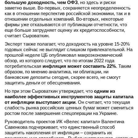
большую доходность, чем ОФЗ
, но здесь и риски
заметно выше. Во-первых, сохраняется неопределенность
как в отношении перспектив российской экономики, так и в
отношении отдельных компаний. Во-вторых, некоторые
фирмы уже отказываются от публикации отчетности, что
еще больше затрудняет оценку их кредитоспособности,
считает Сыроваткин.
Эксперт также полагает, что доходность на уровне 15-20%
годовых сейчас не выглядит слишком привлекательной. На
прошлой неделе ЦБ опубликовал макроэкономический
обзор, из которого следует, что по итогам 2022 года
потребительская
инфляция может составить 22%
. Таким
образом, по мнению аналитика, ни облигации, ни
банковские депозиты сегодня, скорее всего, не смогут
защитить деньги от обесценивания.
Но при этом Сыроваткин утверждает, что
одним из
наиболее эффективных инструментов защиты капитала
от инфляции выступают акции
. Он считает, что текущая
слабость рынка российских ценных бумаг может смениться
ростом после завершения спецоперации на Украине.
Руководитель проектов ИК «Велес капитал» Валентина
Савенкова подчеркивает, что единственный способ
защитить накопления от инфляции – сохранить их