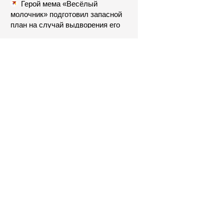
Герой мема «Весёлый
молочник» подготовил запасной
план на случай выдворения его
семьи из РФ