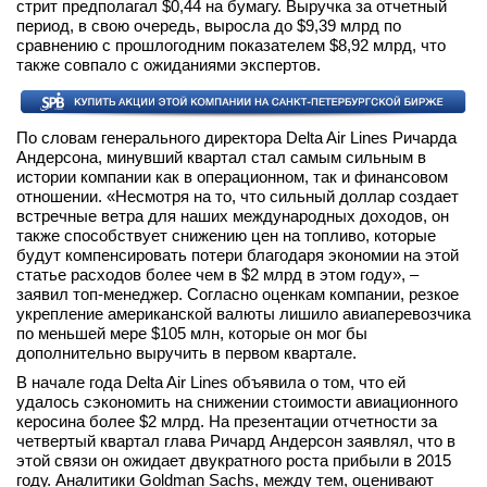
стрит предполагал $0,44 на бумагу. Выручка за отчетный
вконтакте
период, в свою очередь, выросла до $9,39 млрд по
телеграм
сравнению с прошлогодним показателем $8,92 млрд, что
также совпало с ожиданиями экспертов.
Стать автором
Вход
По словам генерального директора Delta Air Lines Ричарда
Андерсона, минувший квартал стал самым сильным в
истории компании как в операционном, так и финансовом
отношении. «Несмотря на то, что сильный доллар создает
встречные ветра для наших международных доходов, он
также способствует снижению цен на топливо, которые
будут компенсировать потери благодаря экономии на этой
статье расходов более чем в $2 млрд в этом году», –
заявил топ-менеджер. Согласно оценкам компании, резкое
укрепление американской валюты лишило авиаперевозчика
по меньшей мере $105 млн, которые он мог бы
дополнительно выручить в первом квартале.
В начале года Delta Air Lines объявила о том, что ей
удалось сэкономить на снижении стоимости авиационного
керосина более $2 млрд. На презентации отчетности за
четвертый квартал глава Ричард Андерсон заявлял, что в
этой связи он ожидает двукратного роста прибыли в 2015
году. Аналитики Goldman Sachs, между тем, оценивают