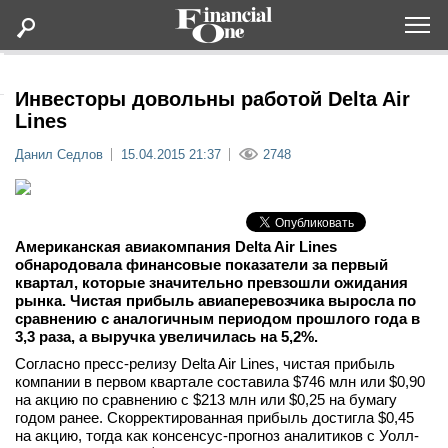
Оформить подписку
Инвесторы довольны работой Delta Air
Lines
Статьи
Данил Седлов
15.04.2015 21:37
2748
Дайджесты
Американская авиакомпания Delta Air Lines
Lifestyle
обнародовала финансовые показатели за первый
квартал, которые значительно превзошли ожидания
рынка. Чистая прибыль авиаперевозчика выросла по
Мероприятия
сравнению с аналогичным периодом прошлого года в
3,3 раза, а выручка увеличилась на 5,2%.
Новости
Согласно пресс-релизу Delta Air Lines, чистая прибыль
компании в первом квартале составила $746 млн или $0,90
на акцию по сравнению с $213 млн или $0,25 на бумагу
Интервью
годом ранее. Скорректированная прибыль достигла $0,45
на акцию, тогда как консенсус-прогноз аналитиков с Уолл-