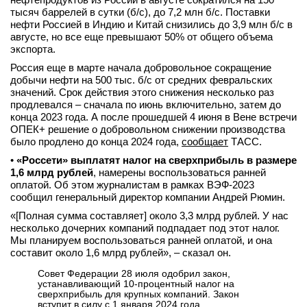
тысяч баррелей в сутки (б/с), до 7,2 млн б/с. Поставки
нефти Россией в Индию и Китай снизились до 3,9 млн б/с в
августе, но все еще превышают 50% от общего объема
экспорта.
Россия еще в марте начала добровольное сокращение
добычи нефти на 500 тыс. б/с от средних февральских
значений. Срок действия этого снижения несколько раз
продлевался – сначала по июнь включительно, затем до
конца 2023 года. А после прошедшей 4 июня в Вене встречи
ОПЕК+ решение о добровольном снижении производства
было продлено до конца 2024 года,
сообщает
ТАСС.
•
«Россети»
выплатят налог на сверхприбыль в размере
1,6 млрд рублей
, намерены воспользоваться ранней
оплатой. Об этом журналистам в рамках ВЭФ-2023
сообщил генеральный директор компании Андрей Рюмин.
«[Полная сумма составляет] около 3,3 млрд рублей. У нас
несколько дочерних компаний подпадает под этот налог.
Мы планируем воспользоваться ранней оплатой, и она
составит около 1,6 млрд рублей», – сказал он.
Совет Федерации 28 июля одобрил закон,
устанавливающий 10-процентный налог на
сверхприбыль для крупных компаний. Закон
вступит в силу с 1 января 2024 года.