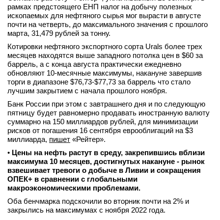
рамках предстоящего ЕНП налог на добычу полезных
ископаемых для нефтяного сырья мог вырасти в августе
почти на четверть, до максимального значения с прошлого
марта, 31,479 рублей за тонну.
Котировки нефтяного экспортного сорта Urals более трех
месяцев находятся выше западного потолка цен в $60 за
баррель, а с конца августа практически ежедневно
обновляют 10-месячные максимумы, накануне завершив
торги в диапазоне $76,73-$77,73 за баррель что стало
лучшим закрытием с начала прошлого ноября.
Банк России при этом с завтрашнего дня и по следующую
пятницу будет равномерно продавать иностранную валюту
суммарно на 150 миллиардов рублей, для минимизации
рисков от погашения 16 сентября еврооблигаций на $3
миллиарда,
пишет
«Рейтер».
•
Цены на нефть растут в среду, закрепившись вблизи
максимума 10 месяцев, достигнутых накануне - рынок
взвешивает тревоги о добыче в Ливии и сокращения
ОПЕК+ в сравнении с глобальными
макроэкономическими проблемами.
Оба бенчмарка подскочили во вторник почти на 2% и
закрылись на максимумах с ноября 2022 года.