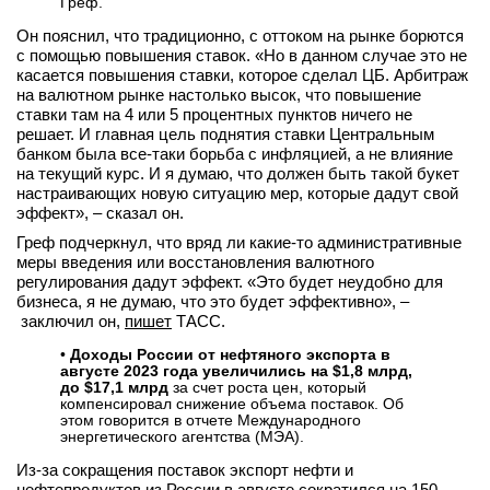
Греф.
Он пояснил, что традиционно, с оттоком на рынке борются
с помощью повышения ставок. «Но в данном случае это не
касается повышения ставки, которое сделал ЦБ. Арбитраж
на валютном рынке настолько высок, что повышение
ставки там на 4 или 5 процентных пунктов ничего не
решает. И главная цель поднятия ставки Центральным
банком была все-таки борьба с инфляцией, а не влияние
на текущий курс. И я думаю, что должен быть такой букет
настраивающих новую ситуацию мер, которые дадут свой
эффект», – сказал он.
Греф подчеркнул, что вряд ли какие-то административные
меры введения или восстановления валютного
регулирования дадут эффект. «Это будет неудобно для
бизнеса, я не думаю, что это будет эффективно», –
заключил он,
пишет
ТАСС.
•
Доходы России от нефтяного экспорта в
августе 2023 года увеличились на $1,8 млрд,
до $17,1 млрд
за счет роста цен, который
компенсировал снижение объема поставок. Об
этом говорится в отчете Международного
энергетического агентства (МЭА).
Из-за сокращения поставок экспорт нефти и
нефтепродуктов из России в августе сократился на 150