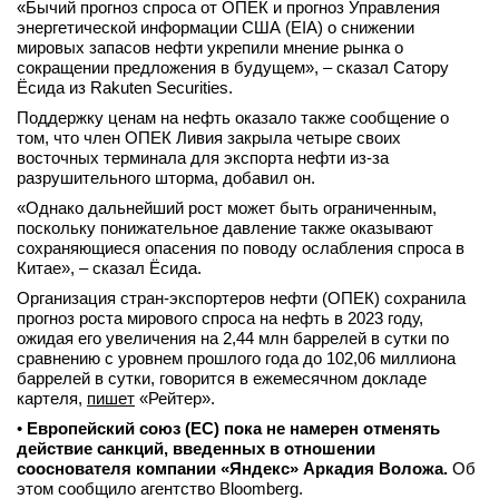
«Бычий прогноз спроса от ОПЕК и прогноз Управления
энергетической информации США (EIA) о снижении
мировых запасов нефти укрепили мнение рынка о
сокращении предложения в будущем», – сказал Сатору
Ёсида из Rakuten Securities.
Поддержку ценам на нефть оказало также сообщение о
том, что член ОПЕК Ливия закрыла четыре своих
восточных терминала для экспорта нефти из-за
разрушительного шторма, добавил он.
«Однако дальнейший рост может быть ограниченным,
поскольку понижательное давление также оказывают
сохраняющиеся опасения по поводу ослабления спроса в
Китае», – сказал Ёсида.
Организация стран-экспортеров нефти (ОПЕК) сохранила
прогноз роста мирового спроса на нефть в 2023 году,
ожидая его увеличения на 2,44 млн баррелей в сутки по
сравнению с уровнем прошлого года до 102,06 миллиона
баррелей в сутки, говорится в ежемесячном докладе
картеля,
пишет
«Рейтер».
•
Европейский союз (ЕС) пока не намерен отменять
действие санкций, введенных в отношении
сооснователя компании «Яндекс» Аркадия Воложа.
Об
этом сообщило агентство Bloomberg.