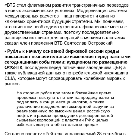
«ВТБ стал флагманом развития трансграничных переводов
в новых экономических условиях. Модернизация системы
международных расчетов – наш приоритет и один из
ключевых ориентиров будущей стратегии. Мы понимаем,
что клиентам необходимо укреплять финансовые мосты с
дружественными странами, поэтому последовательно
расширяем их список для операций с мягкими валютами», –
сказал член правления ВТБ Святослав Островский.
•
Рубль к началу основной биржевой сессии среды
показывает незначительные изменения перед важными
сегодняшними событиями: аукционом по размещению
ОФЗ-ПК
, последним перед пятничным заседанием ЦБР, а
также публикацией данных о потребительской инфляции в
США, которые могут спровоцировать колебания мировых
рынков.
На стороне рубля при этом в ближайшее время
продолжат выступать потоки на продажу валюты
под уплату в конце месяца налогов, а также
увеличение предложения экспортной выручки за
реализованную по высоким ценам российскую
нефть и в рамках предыдущих договоренностей
сырьевых корпораций с властями РФ с целью
избежать возврата обязательных продаж.
Согласно расчету «Рейтер», уплачиваемый 28 сентября в