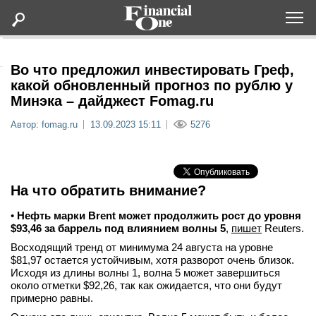
Оформить подписку
Во что предложил инвестировать Греф,
какой обновленный прогноз по рублю у
Минэка – дайджест Fomag.ru
Статьи
Автор: fomag.ru
13.09.2023 15:11
5276
Дайджесты
Lifestyle
На что обратить внимание?
Мероприятия
•
Нефть марки Brent может продолжить рост до уровня
$93,46 за баррель под влиянием волны 5
,
пишет
Reuters.
Восходящий тренд от минимума 24 августа на уровне
Новости
$81,97 остается устойчивым, хотя разворот очень близок.
Исходя из длины волны 1, волна 5 может завершиться
около отметки $92,26, так как ожидается, что они будут
Интервью
примерно равны.