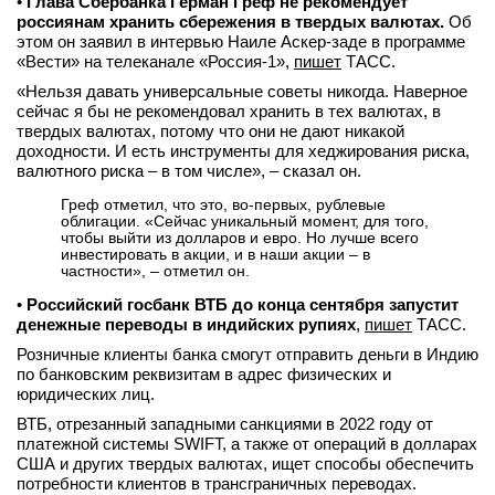
•
Глава Сбербанка Герман Греф не рекомендует
россиянам хранить сбережения в твердых валютах.
Об
этом он заявил в интервью Наиле Аскер-заде в программе
«Вести» на телеканале «Россия-1»,
пишет
ТАСС.
«Нельзя давать универсальные советы никогда. Наверное
сейчас я бы не рекомендовал хранить в тех валютах, в
твердых валютах, потому что они не дают никакой
доходности. И есть инструменты для хеджирования риска,
валютного риска – в том числе», – сказал он.
Греф отметил, что это, во-первых, рублевые
облигации. «Сейчас уникальный момент, для того,
чтобы выйти из долларов и евро. Но лучше всего
инвестировать в акции, и в наши акции – в
частности», – отметил он.
•
Российский госбанк ВТБ до конца сентября запустит
денежные переводы в индийских рупиях
,
пишет
ТАСС.
Розничные клиенты банка смогут отправить деньги в Индию
по банковским реквизитам в адрес физических и
юридических лиц.
ВТБ, отрезанный западными санкциями в 2022 году от
платежной системы SWIFT, а также от операций в долларах
США и других твердых валютах, ищет способы обеспечить
потребности клиентов в трансграничных переводах.