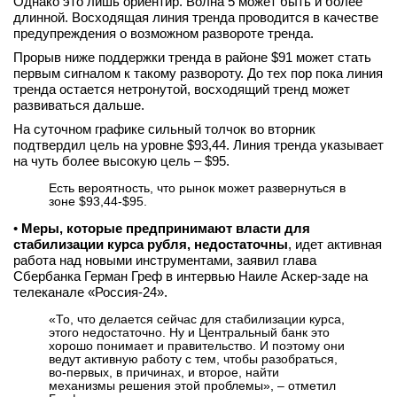
Однако это лишь ориентир. Волна 5 может быть и более
длинной. Восходящая линия тренда проводится в качестве
вконтакте
телеграм
предупреждения о возможном развороте тренда.
Прорыв ниже поддержки тренда в районе $91 может стать
первым сигналом к такому развороту. До тех пор пока линия
Стать автором
тренда остается нетронутой, восходящий тренд может
развиваться дальше.
Вход
На суточном графике сильный толчок во вторник
подтвердил цель на уровне $93,44. Линия тренда указывает
на чуть более высокую цель – $95.
Есть вероятность, что рынок может развернуться в
зоне $93,44-$95.
•
Меры, которые предпринимают власти для
стабилизации курса рубля, недостаточны
, идет активная
работа над новыми инструментами, заявил глава
Сбербанка Герман Греф в интервью Наиле Аскер-заде на
телеканале «Россия-24».
«То, что делается сейчас для стабилизации курса,
этого недостаточно. Ну и Центральный банк это
хорошо понимает и правительство. И поэтому они
ведут активную работу с тем, чтобы разобраться,
во-первых, в причинах, и второе, найти
механизмы решения этой проблемы», – отметил