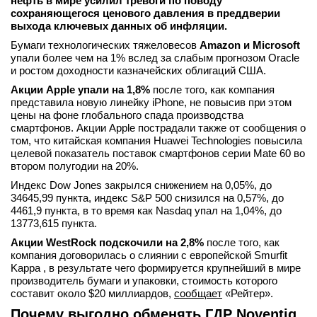
нефть в мире усилил тревоги по поводу
сохраняющегося ценового давления в преддверии
выхода ключевых данных об инфляции.
Бумаги технологических тяжеловесов
Amazon и Microsoft
упали более чем на 1% вслед за слабым прогнозом Oracle
и ростом доходности казначейских облигаций США.
Акции Apple упали на 1,8%
после того, как компания
представила новую линейку iPhone, не повысив при этом
цены на фоне глобального спада производства
смартфонов. Акции Apple пострадали также от сообщения о
том, что китайская компания Huawei Technologies повысила
целевой показатель поставок смартфонов серии Mate 60 во
втором полугодии на 20%.
Индекс Dow Jones закрылся снижением на 0,05%, до
34645,99 пункта, индекс S&P 500 снизился на 0,57%, до
4461,9 пункта​, в то время как ​Nasdaq упал на 1,04%, до
13773,615 пункта​.
Акции WestRock подскочили на 2,8%
после того, как
компания договорилась о слиянии с европейской Smurfit
Kappa , в результате чего формируется крупнейший в мире
производитель бумаги и упаковки, стоимость которого
составит около $20 миллиардов,
сообщает
«Рейтер».
Почему выгодно обменять ГДР Noventiq