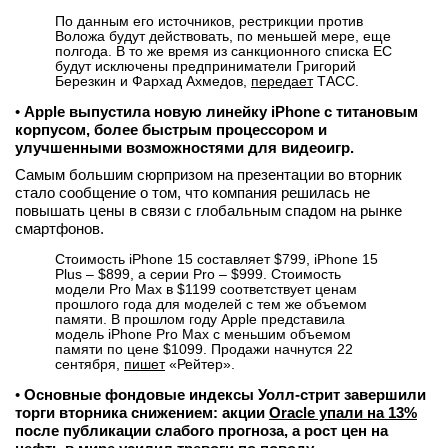
По данным его источников, рестрикции против
Воложа будут действовать, по меньшей мере, еще
полгода. В то же время из санкционного списка ЕС
будут исключены предприниматели Григорий
Березкин и Фархад Ахмедов,
передает
ТАСС.
•
Apple выпустила новую линейку iPhone с титановым
корпусом, более быстрым процессором и
улучшенными возможностями для видеоигр.
Самым большим сюрпризом на презентации во вторник
стало сообщение о том, что компания решилась не
повышать цены в связи с глобальным спадом на рынке
смартфонов.
Стоимость iPhone 15 составляет $799, iPhone 15
Plus – $899, а серии Pro – $999. Стоимость
модели Pro Max в $1199 соответствует ценам
прошлого года для моделей с тем же объемом
памяти. В прошлом году Apple представила
модель iPhone Pro Max с меньшим объемом
памяти по цене $1099. Продажи начнутся 22
сентября,
пишет
«Рейтер».
•
Основные фондовые индексы Уолл-стрит завершили
торги вторника снижением: акции
Oracle упали на 13%
после публикации слабого прогноза, а рост цен на