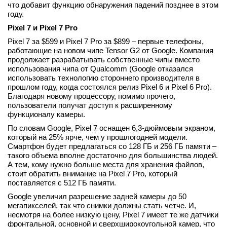
что добавит функцию обнаружения падений позднее в этом
году.
Pixel 7 и Pixel 7 Pro
Pixel 7 за $599 и Pixel 7 Pro за $899 – первые телефоны,
работающие на новом чипе Tensor G2 от Google. Компания
продолжает разрабатывать собственные чипы вместо
использования чипа от Qualcomm (Google отказался
использовать технологию стороннего производителя в
прошлом году, когда состоялся релиз Pixel 6 и Pixel 6 Pro).
Благодаря новому процессору, помимо прочего,
пользователи получат доступ к расширенному
функционалу камеры.
По словам Google, Pixel 7 оснащен 6,3-дюймовым экраном,
который на 25% ярче, чем у прошлогодней модели.
Смартфон будет предлагаться со 128 ГБ и 256 ГБ памяти –
такого объема вполне достаточно для большинства людей.
А тем, кому нужно больше места для хранения файлов,
стоит обратить внимание на Pixel 7 Pro, который
поставляется с 512 ГБ памяти.
Google увеличил разрешение задней камеры до 50
мегапикселей, так что снимки должны стать четче. И,
несмотря на более низкую цену, Pixel 7 имеет те же датчики
фронтальной, основной и сверхширокоугольной камер, что