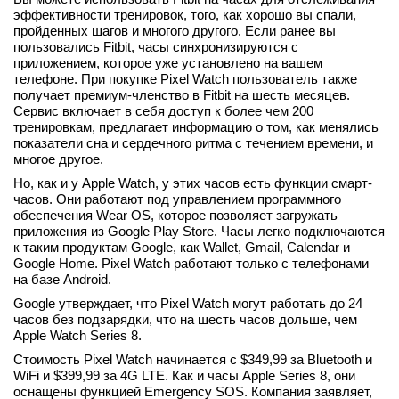
эффективности тренировок, того, как хорошо вы спали,
пройденных шагов и многого другого. Если ранее вы
пользовались Fitbit, часы синхронизируются с
приложением, которое уже установлено на вашем
телефоне. При покупке Pixel Watch пользователь также
получает премиум-членство в Fitbit на шесть месяцев.
Сервис включает в себя доступ к более чем 200
тренировкам, предлагает информацию о том, как менялись
показатели сна и сердечного ритма с течением времени, и
многое другое.
Но, как и у Apple Watch, у этих часов есть функции смарт-
часов. Они работают под управлением программного
обеспечения Wear OS, которое позволяет загружать
приложения из Google Play Store. Часы легко подключаются
к таким продуктам Google, как Wallet, Gmail, Calendar и
Google Home. Pixel Watch работают только с телефонами
на базе Android.
Google утверждает, что Pixel Watch могут работать до 24
часов без подзарядки, что на шесть часов дольше, чем
Apple Watch Series 8.
Стоимость Pixel Watch начинается с $349,99 за Bluetooth и
WiFi и $399,99 за 4G LTE. Как и часы Apple Series 8, они
оснащены функцией Emergency SOS. Компания заявляет,