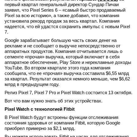
первый квартал генеральный директор Сундар Пичаи
вконтакте
заявил, что Pixel Series 6 – «самый быстро продаваемый
телеграм
Pixel за всю историю», а также добавил, что компания
установила рекорд продаж за весь квартал. Компания
надеется, что ей удастся сохранить импульс с новым Pixel
Стать автором
7.
Вход
Google зарабатывает большую часть своих денег на
рекламе и не сообщает о выручке непосредственно от
аппаратных продуктов. Компания отчитывается лишь о
сегменте «прочая» выручка, который включает в себя
аппаратное обеспечение, Play Store и нерекламные доходы
YouTube. Во втором квартале этого года компания
сообщила, что ее «прочая» выручка составила $6,55 млрд
за квартал. Результат оказался немного меньше, чем $6,62
млрд в предыдущем году.
Релиз Pixel 7, Pixel 7 Pro и Pixel Watch состоится 13 октября.
Вот что вам нужно знать об этих устройствах.
Pixel Watch с технологией Fitbit
В Pixel Watch будут встроены функции отслеживания
состояния здоровья от компании Fitbit, которую Google
приобрел примерно за $2,1 млрд.
Вы можете использовать Fitbit на часах для отслеживания