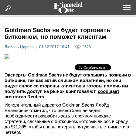
Оформить подписку
Goldman Sachs не будет торговать
биткоином, но поможет клиентам
Статьи
Любовь Царева
01.12.2017 16:41
2525
Дайджесты
Эксперты Goldman Sachs не будут открывать позиции в
Lifestyle
биткоине, так как актив слишком волатилен, но они
видят спрос со стороны клиентов и готовы помочь им
получить доступ на рынок криптовалют,
сообщает
Мероприятия
агентство Reuters.
Исполнительный директор Goldman Sachs Ллойд
Новости
Бланкфейн отметил, что инвестбанк не видит
необходимости разрабатывать в срочном порядке
стратегии, связанные с биткоином, который вырос в среду
Интервью
до $11,395, чтобы вновь потерять пятую часть стоимости в
четверг.