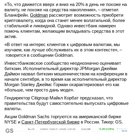
«То, что движется вверх и вниз на 20% в день не похоже на
вконтакте
валюту, не похоже на средства накопления», – отметил
телеграм
Бланкфейн.
Goldman
рассмотрит возможность приобрети
криптовалюту, когда она станет менее волатильной, более
стабильной и ликвидной. Однако инвестбанк намерен
Стать автором
помочь клиентам, желающим вкладывать средства в этот
Вход
актив.
«В ответ на интерес клиентов к цифровым валютам, мы
изучаем, как лучше обслуживать их в этом контексте», –
говорится в сообщении Goldman.
Инвестбанковское сообщество неоднозначно оценивает
биткоин. Исполнительный директор JPMorgan Джейми
Даймон назвал биткоин мошенничеством на конференции в
начале сентября, в то время как исполнительный директор
Morgan Stanley Джеймс Горман охарактеризовал его как
«больше, чем просто дань моде».
Гендиректор Citigroup Майкл Корбат предсказал, что
правительства будут самостоятельно выпускать цифровые
валюты.
Акции Goldman Sachs торгуются на американской бирже
NYSE и
Санкт-Петербургской бирже
в России. Тикер: GS.