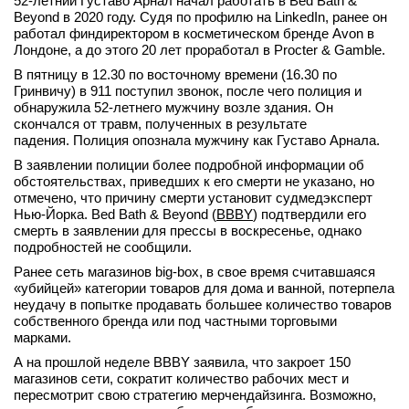
52-летний Густаво Арнал начал работать в Bed Bath &
Beyond в 2020 году. Судя по профилю на LinkedIn, ранее он
вконтакте
работал финдиректором в косметическом бренде Avon в
телеграм
Лондоне, а до этого 20 лет проработал в Procter & Gamble.
В пятницу в 12.30 по восточному времени (16.30 по
Стать автором
Гринвичу) в 911 поступил звонок, после чего полиция и
обнаружила 52-летнего мужчину возле здания. Он
Вход
скончался от травм, полученных в результате
падения. Полиция опознала мужчину как Густаво Арнала.
В заявлении полиции более подробной информации об
обстоятельствах, приведших к его смерти не указано, но
отмечено, что причину смерти установит судмедэксперт
Нью-Йорка. Bed Bath & Beyond (
BBBY
) подтвердили его
смерть в заявлении для прессы в воскресенье, однако
подробностей не сообщили.
Ранее сеть магазинов big-box, в свое время считавшаяся
«убийцей» категории товаров для дома и ванной, потерпела
неудачу в попытке продавать большее количество товаров
собственного бренда или под частными торговыми
марками.
А на прошлой неделе BBBY заявила, что закроет 150
магазинов сети, сократит количество рабочих мест и
пересмотрит свою стратегию мерчендайзинга. Возможно,