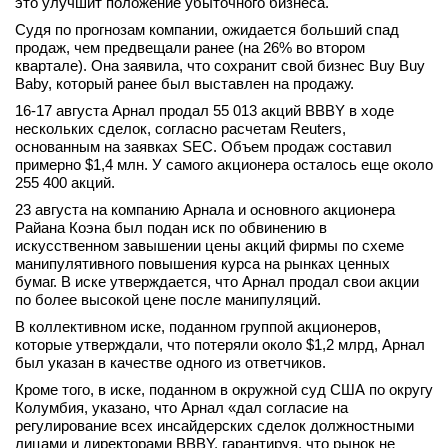
это улучшит положение убыточного бизнеса.
Судя по прогнозам компании, ожидается больший спад
продаж, чем предвещали ранее (на 26% во втором
квартале). Она заявила, что сохранит свой бизнес Buy Buy
Baby, который ранее был выставлен на продажу.
16-17 августа Арнал продал 55 013 акций BBBY в ходе
нескольких сделок, согласно расчетам Reuters,
основанным на заявках SEC. Объем продаж составил
примерно $1,4 млн. У самого акционера осталось еще около
255 400 акций.
23 августа на компанию Aрнала и основного акционера
Райана Коэна был подан иск по обвинению в
искусственном завышении цены акций фирмы по схеме
манипулятивного повышения курса на рынках ценных
бумаг. В иске утверждается, что Арнал продал свои акции
по более высокой цене после манипуляций.
В коллективном иске, поданном группой акционеров,
которые утверждали, что потеряли около $1,2 млрд, Арнал
был указан в качестве одного из ответчиков.
Кроме того, в иске, поданном в окружной суд США по округу
Колумбия, указано, что Арнал «дал согласие на
регулирование всех инсайдерских сделок должностными
лицами и директорами BBBY, гарантируя, что рынок не