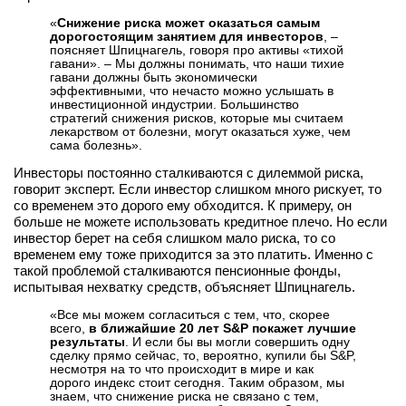
вконтакте
«
Снижение риска может оказаться самым
телеграм
дорогостоящим занятием для инвесторов
, –
поясняет Шпицнагель, говоря про активы «тихой
гавани». – Мы должны понимать, что наши тихие
гавани должны быть экономически
Стать автором
эффективными, что нечасто можно услышать в
инвестиционной индустрии. Большинство
Вход
стратегий снижения рисков, которые мы считаем
лекарством от болезни, могут оказаться хуже, чем
сама болезнь».
Инвесторы постоянно сталкиваются с дилеммой риска,
говорит эксперт. Если инвестор слишком много рискует, то
со временем это дорого ему обходится. К примеру, он
больше не можете использовать кредитное плечо. Но если
инвестор берет на себя слишком мало риска, то со
временем ему тоже приходится за это платить. Именно с
такой проблемой сталкиваются пенсионные фонды,
испытывая нехватку средств, объясняет Шпицнагель.
«Все мы можем согласиться с тем, что, скорее
всего,
в ближайшие 20 лет S&P покажет лучшие
результаты
. И если бы вы могли совершить одну
сделку прямо сейчас, то, вероятно, купили бы S&P,
несмотря на то что происходит в мире и как
дорого индекс стоит сегодня. Таким образом, мы
знаем, что снижение риска не связано с тем,