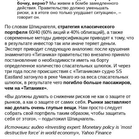
бочку, верно?
Мы живем в бомбе замедленного
действия. Правительство должно уменьшать
риски, а в итоге оно только ухудшает ситуацию», –
говорит он.
По словам Шпицнагеля,
стратегия классического
портфеля
60/40 (60% акций и 40% облигаций), а также
современные методы диверсификации приводят к тому, что
в результате инвестор так или иначе теряет деньги.
Эксперт приводит следующую аналогию: после крушения
знаменитого «Титаника» правительство внезапно приняло
постановление о необходимости иметь на борту
определенное количество спасательных шлюпок. И через
три года после происшествия с «Титаником» судно SS
Eastland затонуло в реке Чикаго из-за веса спасательных
шлюпок, в результате чего
погибло больше пассажиров,
чем на «Титанике»
.
«Вы должны думать о снижении рисков не как о защите от
рынков, а как о защите от самих себя.
Рынки заставляют
нас делать очень глупые вещи
. Нам просто следует
собрать свой портфель таким образом, чтобы защитить
себя от этого», – подытожил Шпицнагель.
Источники: видео «Investing expert: Monetary policy is 'most
destructive force' in world economy», Yahoo Finance