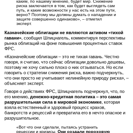
каким, по нашему мнению, будет мир. Снижение
риска заключается в том, как будет выглядеть сам
путь, и какие возможности у нас есть на этом пути,
верно? Поэтому мы должны думать о нападении и
защите совершенно одинаково», – отметил
эксперт.
Казначейские облигации не являются активом «тихой
гавани»
, сообщил Шпицнагель, комментируя перспективы
рынка облигаций на фоне повышения процентных ставок
ФРС.
«Казначейские облигации – это не тихая гавань. Честно
говоря, я считаю, что сейчас облигации довольно дешевы,
поэтому не хочу сильно плохо о них отзываться. Но если
говорить о стратегии снижения риска, важно подчеркнуть,
что они просто не учитывают нелинейную природу риска», –
объясняет эксперт.
Говоря о действиях ФРС, Шпицнагель подчеркнул, что, по
его мнению,
денежно-кредитная политика – это самая
разрушительная сила в мировой экономике
, которая
взяла естественный и здоровый процесс крахов,
банкротств и рецессий и превратила его в нечто опасное и
разрушительное.
«Вот что они сделали, пытаясь устранить
рецессии и кризисы.
Они создали пороховую