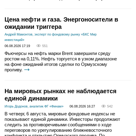
Цена нефти и газа. Энергоносители в
ожидании триггера
Андрей Мамонтов, эксперт по фондовому рынку «БКС Мир
инвестиций»
06.08.2026 17:19
551
Фьючерсы на нефть марки Brent завершили среду
ростом на 0,11%. Нефть торгуется в узком диапазоне
на фоне ожиданий итогов сделки по Ормузскому
проливу.
На мировых рынках не наблюдается
единой динамики
Игорь Додонов, аналитик ФГ «Финам»
06.08.2026 16:27
542
В четверг, 6 августа, мировые фондовые индексы не
показывают единой динамики. Инвесторы продолжают
следить за противоречивыми сообщениями о ходе
переговоров по урегулированию ближневосточного
конфликта и открытию Ормузского пролива. По