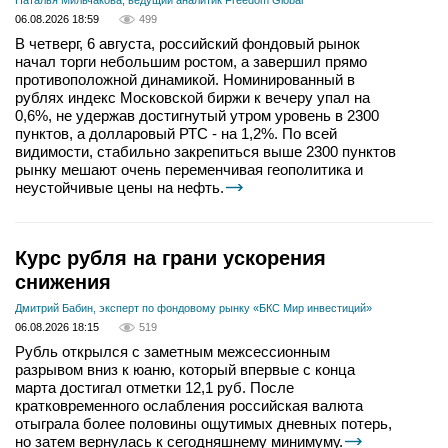
Наталья Мильчакова, ведущий аналитик Freedom Global
06.08.2026 18:59
499
В четверг, 6 августа, российский фондовый рынок
начал торги небольшим ростом, а завершил прямо
противоположной динамикой. Номинированный в
рублях индекс Московской биржи к вечеру упал на
0,6%, не удержав достигнутый утром уровень в 2300
пунктов, а долларовый РТС - на 1,2%. По всей
видимости, стабильно закрепиться выше 2300 пунктов
рынку мешают очень переменчивая геополитика и
неустойчивые цены на нефть.
Курс рубля на грани ускорения
снижения
Дмитрий Бабин, эксперт по фондовому рынку «БКС Мир инвестиций»
06.08.2026 18:15
519
Рубль открылся с заметным межсессионным
разрывом вниз к юаню, который впервые с конца
марта достигал отметки 12,1 руб. После
кратковременного ослабления российская валюта
отыграла более половины ощутимых дневных потерь,
но затем вернулась к сегодняшнему минимуму.