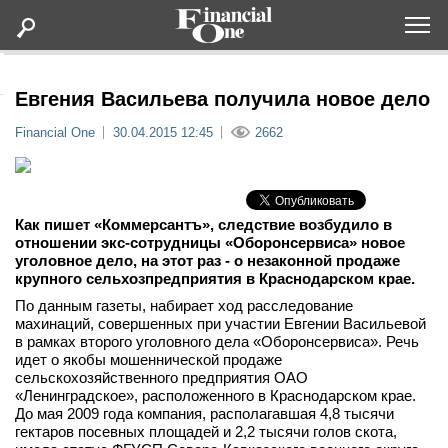
Оформить подписку
Евгения Васильева получила новое дело
Financial One
30.04.2015 12:45
2662
Статьи
Дайджесты
Как пишет «Коммерсантъ», следствие возбудило в
отношении экс-сотрудницы «Оборонсервиса» новое
Lifestyle
уголовное дело, на этот раз ­- о незаконной продаже
крупного сельхозпредприятия в Краснодарском крае.
Мероприятия
По данным газеты, набирает ход расследование
махинаций, совершенных при участии Евгении Васильевой
в рамках второго уголовного дела «Оборонсервиса». Речь
Новости
идет о якобы мошеннической продаже
сельскохозяйственного предприятия ОАО
«Ленинградское», расположенного в Краснодарском крае.
Интервью
До мая 2009 года компания, располагавшая 4,8 тысячи
гектаров посевных площадей и 2,2 тысячи голов скота,