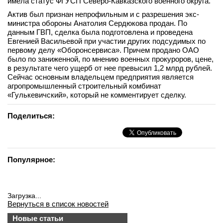
имела статус ФГУСП Северо-Кавказского военного округа.
вконтакте
Актив был признан непрофильным и с разрешения экс-
телеграм
министра обороны Анатолия Сердюкова продан. По
данным ГВП, сделка была подготовлена и проведена
Евгенией Васильевой при участии других подсудимых по
Стать автором
первому делу «Оборонсервиса». Причем продано ОАО
было по заниженной, по мнению военных прокуроров, цене,
Вход
в результате чего ущерб от нее превысил 1,2 млрд рублей.
Сейчас основным владельцем предприятия является
агропромышленный строительный комбинат
«Гулькевичский», который не комментирует сделку.
Поделиться:
Популярное:
Загрузка...
Вернуться в список новостей
Новые статьи