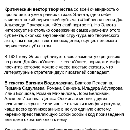
Критический вектор творчества
со всей очевидностью
проявляется уже в ранних стихах Элиота, где о себе
заявляет некий лирический субъект («Любовная песня Дж.
Альфреда Пруфрока», «Женский портрет»). Но Элиота
интересует не столько содержание самовыражения этого
субъекта, сколько внутренняя структура его творческого
акта, сам процесс текстопорождения, осуществляемого
лирическим субъектом.
В 1921 году Элиот публикует свою знаменитую рецензию
на роман Джойса «Улисс» – эссе «Улисс, порядок и миф»,
прочитав которую можно с уверенностью сказать, что
литературные стратегии двух писателей совпадают.
В текстах Евгения Водолазкина
, Виктора Пелевина,
Германа Садулаева, Романа Сенчина, Ильдара Абузярова,
Ильи Бояшова, Романа Михайлова, Лоры Белоиван,
Алексея Иванова, Дениса Осокина и многих других
возникают скрытые или явные отсылки к мифу и ритуалу,
чаще всего организованные в некую единую систему,
нередко представляющую собой особый код произведения
или даже скрытый ключ к нему.
Книга предоставлена издательством «Азбука-аттикус»