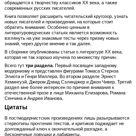
обращается к творчеству классиков ХХ века, а также
вконтакте
современных русских писателей.
телеграм
Книга позволяет расширить читательский кругозор, узнать
новых писателей и произведения, на которые стоит
Стать автором
обратить внимание. Особенно ценным в
литературоведческих статьях является возможность
Вход
взглянуть на уже знакомые тесты через призму новых
знаний, через другое мнение и так далее.
В сборнике опубликованы статьи о литературе ХХ века,
которая не так хорошо изучена по множеству причин.
Всего тут
три раздела
. Первый посвящен западному
модернизму и представлен фигурами Томаса Стернза
Элиота и Генри Миллера. Во втором разделе Эрнест
Хемингуэй, Джером Дэвид Сэлинджер и Джон Чивер. Третий
раздел мне более интересен по причине внимания к
отечественной прозе в лице Михаила Елизарова, Романа
Сенчина и Андрея Иванова.
Цитаты
В постмодернистских произведениях лишь разыгрываются
стереотипы прочтения текстов, и критиков поджидает не
долгожданный ключ к окончательной разгадке, а
бесконечные ловушки и лабиринты.