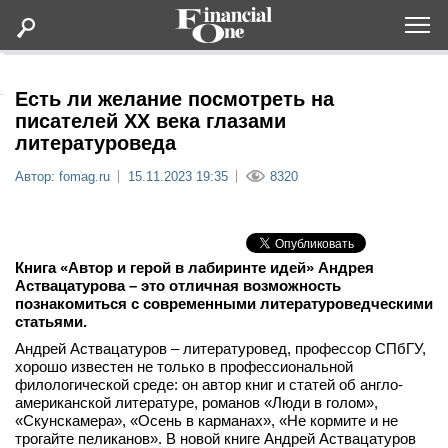
Оформить подписку
Есть ли желание посмотреть на
писателей ХХ века глазами
литературоведа
Статьи
Автор: fomag.ru
15.11.2023 19:35
8320
Дайджесты
Lifestyle
Книга «Автор и герой в лабиринте идей» Андрея
Аствацатурова – это отличная возможность
познакомиться с современными литературоведческими
Мероприятия
статьями.
Андрей Аствацатуров – литературовед, профессор СПбГУ,
Новости
хорошо известен не только в профессиональной
филологической среде: он автор книг и статей об англо-
американской литературе, романов «Люди в голом»,
Интервью
«Скунскамера», «Осень в карманах», «Не кормите и не
трогайте пеликанов». В новой книге Андрей Аствацатуров