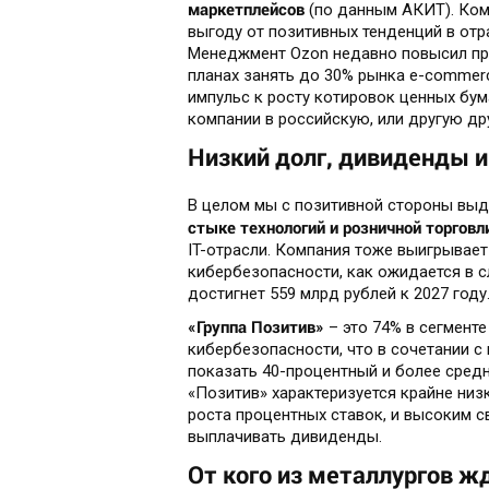
маркетплейсов
(по данным АКИТ). Ком
выгоду от позитивных тенденций в отр
Менеджмент Ozon недавно повысил прог
планах занять до 30% рынка e-commerc
импульс к росту котировок ценных бу
компании в российскую, или другую д
Низкий долг, дивиденды и
В целом мы с позитивной стороны выд
стыке технологий и розничной торговл
IT-отрасли. Компания тоже выигрывает
кибербезопасности, как ожидается в с
достигнет 559 млрд рублей к 2027 году
«Группа Позитив»
– это 74% в сегмент
кибербезопасности, что в сочетании 
показать 40-процентный и более средн
«Позитив» характеризуется крайне низк
роста процентных ставок, и высоким 
выплачивать дивиденды.
От кого из металлургов 