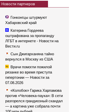
Новости партнеров
Гонконгцы штурмуют
Хабаровский край
Катерина Гордеева
оштрафована за пропаганду
ЛГБТ в интернете - Новости на
Вести.ru
Сын Джигарханяна тайно
вернулся в Москву из США
Врачи помогли пожилой
рязанке во время приступа
гипертонии — Новости за
07.08.2026
«Колобок» Гарика Харламова
против «Человека-паука»: В сети
разгорелся грандиозный скандал
— а картина уже собрала почти
100 млн рублей