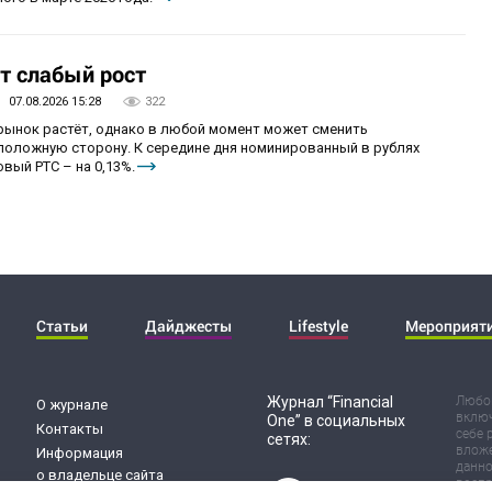
т слабый рост
07.08.2026 15:28
322
 рынок растёт, однако в любой момент может сменить
положную сторону. К середине дня номинированный в рублях
вый РТС – на 0,13%.
Статьи
Дайджесты
Lifestyle
Мероприят
Журнал “Financial
Любог
О журнале
включ
One” в социальных
Контакты
себе 
сетях:
вложе
Информация
данно
о владельце сайта
воспр