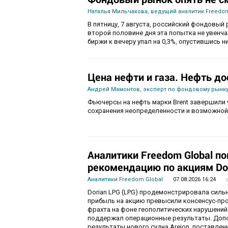
Наталья Мильчакова, ведущий аналитик Freedom
В пятницу, 7 августа, российский фондовый 
второй половине дня эта попытка не увенч
биржи к вечеру упал на 0,3%, опустившись ни
Цена нефти и газа. Нефть до
Андрей Мамонтов, эксперт по фондовому рынку
Фьючерсы на нефть марки Brent завершили 
сохранения неопределенности и возможной
Аналитики Freedom Global п
рекомендацию по акциям Do
Аналитики Freedom Global
07.08.2026 16:24
Dorian LPG (LPG) продемонстрировала силь
прибыль на акцию превысили консенсус-пр
фрахта на фоне геополитических нарушений
поддержал операционные результаты. Доп
результаты нового судна Areion, поставленн