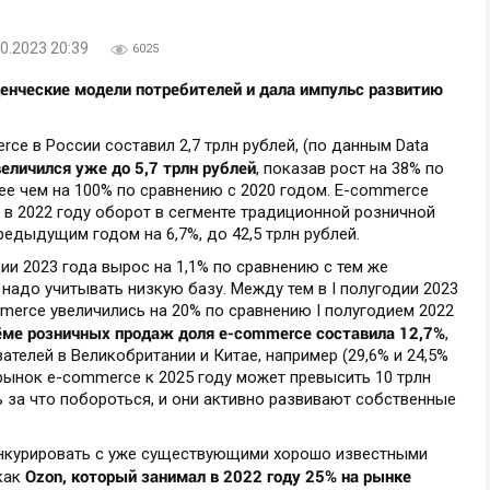
0.2023 20:39
6025
енческие модели потребителей и дала импульс развитию
ce в России составил 2,7 трлн рублей, (по данным Data
еличился уже до 5,7 трлн рублей
, показав рост на 38% по
е чем на 100% по сравнению с 2020 годом. E-commerce
в 2022 году оборот в сегменте традиционной розничной
редыдущим годом на 6,7%, до 42,5 трлн рублей.
ии 2023 года вырос на 1,1% по сравнению с тем же
 надо учитывать низкую базу. Между тем в I полугодии 2023
merce увеличились на 20% по сравнению I полугодием 2022
ме розничных продаж доля e-commerce составила 12,7%
,
ателей в Великобритании и Китае, например (29,6% и 24,5%
рынок e-commerce к 2025 году может превысить 10 трлн
 за что побороться, и они активно развивают собственные
онкурировать с уже существующими хорошо известными
Ozon, который занимал в 2022 году 25% на рынке
как