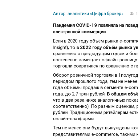
Автор: аналитики «Цифра брокер»
05.1
Пандемия COVID-19 повлияла на повед
электронной коммерции.
Если в 2020 году объём рынка e-commer
в 2022 году объём рынка ув
Insight), то
сравнению с предыдущим годом и боле
постепенно замещает офлайн-розницу: 
торговли сократился по сравнению с п
Оборот розничной торговли в I полугод
периодом прошлого года, тем не менее
года объёмы продаж в сегменте e-com
В общем объё
года, до 2,7 трлн рублей.
что в два раза ниже аналогичных показ
соответственно). По разным оценкам, 
рублей. Традиционным ритейлерам есть
онлайн-платформы.
Тем не менее они будут вынуждены к
представителями e-commerce, такими 