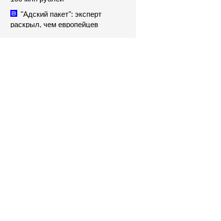
"Адский пакет": эксперт
раскрыл, чем европейцев
испугали санкции США против
РФ - Новости на Вести.ru