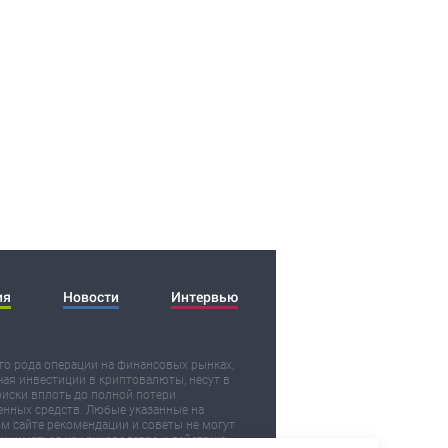
ия
Новости
Интервью
о рода операции на финансовых рынках,
ая инвестиции в криптовалюты, несут в
риски вплоть до полной потери
нных средств. Любые указанные на
м сайте рекомендации и советы не могут
иниматься как руководство к действию.