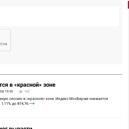
ся в «красной» зоне
026 19:35
162
овную сессию в «красной» зоне. Индекс МосБиржи снижается
 1,11% до 874,76.
мог вырасти