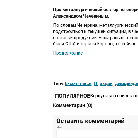
Про металлургический сектор поговор
Александром Чечериным.
По словам Чечерина, металлургически
подстроиться к текущей ситуации, в ч
поставки продукции. Если раньше осн
были США и страны Европы, то сейчас
Продолжение
Теги:
E-commerce
,
IT
,
акции
,
дивиденд
ПОПУЛЯРНОЕ
Вернуться в список н
Комментарии
(
0
)
Оставить комментарий
Имя