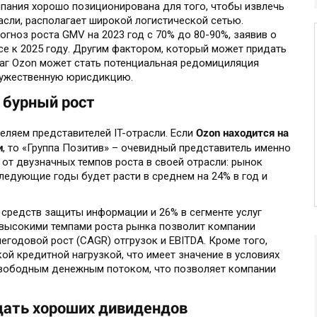
пания хорошо позиционирована для того, чтобы извлечь
асли, располагает широкой логистической сетью.
ноз роста GMV на 2023 год с 70% до 80-90%, заявив о
e к 2025 году. Другим фактором, который может придать
маг Ozon может стать потенциальная редомициляция
ружественную юрисдикцию.
 бурный рост
Ozon находится на
еляем представителей IT-отрасли. Если
и
, то «Группа Позитив» – очевидный представитель именно
 от двузначных темпов роста в своей отрасли: рынок
ледующие годы будет расти в среднем на 24% в год и
.
е средств защиты информации и 26% в сегменте услуг
с высокими темпами роста рынка позволит компании
егодовой рост (CAGR) отгрузок и EBITDA. Кроме того,
ой кредитной нагрузкой, что имеет значение в условиях
свободным денежным потоком, что позволяет компании
ждать хороших дивидендов