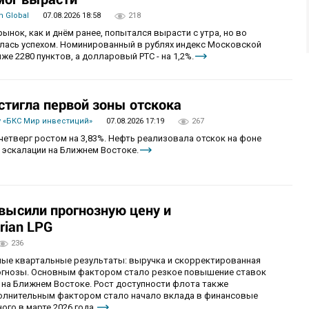
 Global
07.08.2026 18:58
218
рынок, как и днём ранее, попытался вырасти с утра, но во
алась успехом. Номинированный в рублях индекс Московской
же 2280 пунктов, а долларовый РТС - на 1,2%.
стигла первой зоны отскока
 «БКС Мир инвестиций»
07.08.2026 17:19
267
четверг ростом на 3,83%. Нефть реализовала отскок на фоне
 эскалации на Ближнем Востоке.
овысили прогнозную цену и
rian LPG
236
ные квартальные результаты: выручка и скорректированная
огнозы. Основным фактором стало резкое повышение ставок
 на Ближнем Востоке. Рост доступности флота также
олнительным фактором стало начало вклада в финансовые
ого в марте 2026 года.