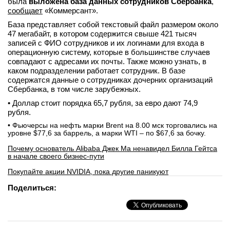
была
выложена база данных сотрудников Сбербанка
,
сообщает
«Коммерсант».
База представляет собой текстовый файл размером около
47 мегабайт, в котором содержится свыше 421 тысяч
записей с ФИО сотрудников и их логинами для входа в
операционную систему, которые в большинстве случаев
совпадают с адресами их почты. Также можно узнать, в
каком подразделении работает сотрудник. В базе
содержатся данные о сотрудниках дочерних организаций
Сбербанка, в том числе зарубежных.
• Доллар стоит порядка 65,7 рубля, за евро дают 74,9
рубля.
• Фьючерсы на нефть марки Brent на 8.00 мск торговались на
уровне $77,6 за баррель, а марки WTI – по $67,6 за бочку.
Почему основатель Alibaba Джек Ма ненавидел Билла Гейтса
в начале своего бизнес-пути
Покупайте акции NVIDIA, пока другие паникуют
Поделиться: