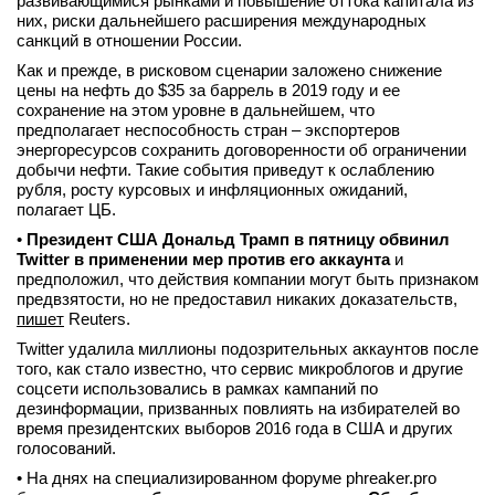
развивающимися рынками и повышение оттока капитала из
них, риски дальнейшего расширения международных
вконтакте
санкций в отношении России.
телеграм
Как и прежде, в рисковом сценарии заложено снижение
цены на нефть до $35 за баррель в 2019 году и ее
Стать автором
сохранение на этом уровне в дальнейшем, что
предполагает неспособность стран – экспортеров
Вход
энергоресурсов сохранить договоренности об ограничении
добычи нефти. Такие события приведут к ослаблению
рубля, росту курсовых и инфляционных ожиданий,
полагает ЦБ.
•
Президент США Дональд Трамп в пятницу обвинил
Twitter в применении мер против его аккаунта
и
предположил, что действия компании могут быть признаком
предвзятости, но не предоставил никаких доказательств,
пишет
Reuters.
Twitter удалила миллионы подозрительных аккаунтов после
того, как стало известно, что сервис микроблогов и другие
соцсети использовались в рамках кампаний по
дезинформации, призванных повлиять на избирателей во
время президентских выборов 2016 года в США и других
голосований.
• На днях на специализированном форуме phreaker.pro