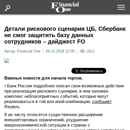
Оформить подписку
Детали рискового сценария ЦБ, Сбербанк
не смог защитить базу данных
сотрудников – дайджест FO
Статьи
Автор: Financial One
29.10.2018 12:05
2611
Дайджесты
Lifestyle
Важные новости для начала торгов.
• Банк России подробнее описал свои возможные действия
Мероприятия
при реализации рискового сценария, в нем заложен
комплекс неблагоприятных событий, которые могут
реализоваться в той или иной комбинации,
сообщает
Новости
Reuters.
К их числу относятся существенное расширение
Интервью
внешнеторговых ограничений, ухудшение
макроэкономической ситуации в странах с