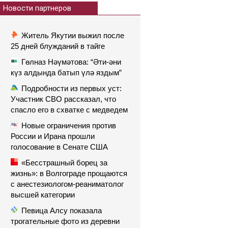
Новости партнеров
Житель Якутии выжил после
25 дней блужданий в тайге
Гөлназ Нәүмәтова: “Әти-әни
күз алдында батып үлә яздым”
Подробности из первых уст:
Участник СВО рассказал, что
спасло его в схватке с медведем
Новые ограничения против
России и Ирана прошли
голосование в Сенате США
«Бесстрашный борец за
жизнь»: в Волгограде прощаются
с анестезиологом-реаниматолог
высшей категории
Певица Алсу показала
трогательные фото из деревни