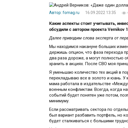
Автор: fomag.ru
16.09.2022 13:35
Какие аспекты стоит учитывать, инвес
обсудили с автором проекта Vernikov
Далее приводим слова эксперта от пер
Мы находимся накануне больших измене
держишь опцион, что фаза перехода пр
два раза дороже, а могут полностью об
хранить в акциях. После СВО моя прин
Я уменьшаю количество тех акций в по
перекладываю все в золото и юань. У 
мама работала в издательстве «Между
военным конфликтам. Всегда, когда на
событий будет понятен уже потом, поэ
минимуму.
Если рассматривать сектора по отдельно
был вариант разбавить портфель, но ко
будет сталкиваться с большими трудн