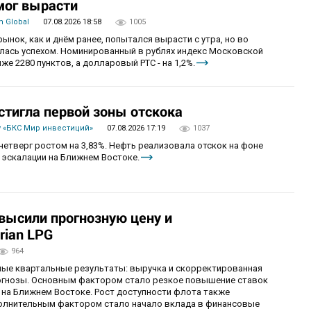
мог вырасти
 Global
07.08.2026 18:58
1005
рынок, как и днём ранее, попытался вырасти с утра, но во
алась успехом. Номинированный в рублях индекс Московской
же 2280 пунктов, а долларовый РТС - на 1,2%.
стигла первой зоны отскока
 «БКС Мир инвестиций»
07.08.2026 17:19
1037
четверг ростом на 3,83%. Нефть реализовала отскок на фоне
 эскалации на Ближнем Востоке.
овысили прогнозную цену и
rian LPG
964
ные квартальные результаты: выручка и скорректированная
огнозы. Основным фактором стало резкое повышение ставок
 на Ближнем Востоке. Рост доступности флота также
олнительным фактором стало начало вклада в финансовые