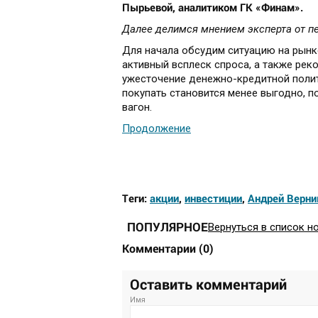
Пырьевой, аналитиком ГК «Финам».
Далее делимся мнением эксперта от пе
Для начала обсудим ситуацию на рынк
активный всплеск спроса, а также рек
ужесточение денежно-кредитной полит
покупать становится менее выгодно, п
вагон.
Продолжение
Теги:
акции
,
инвестиции
,
Андрей Верни
ПОПУЛЯРНОЕ
Вернуться в список н
Комментарии
(
0
)
Оставить комментарий
Имя