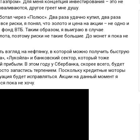
«Газпром». Для меня концепция инвестирования – это не
оваливаются, другое греет мне душу.
аботал через «Полюс». Два раза удачно купил, два раза
се риски, я понял, что золото и цена на акции – не одно и
й фонд ВТБ. Таким образом, я выиграю в случае
лота, поэтому риски не такие большие. До монет я пока не
ить взгляд на нефтянку, в которой можно получить быструю
», «Лукойла» и банковский сектор, который тоже
й прибыли. В этом году у Сбербанка, скорее всего, будет
осто запастись терпением. Поскольку кредитные моторы
туация будет исправляться. Акции на данный момент я
ся пока не хочу.