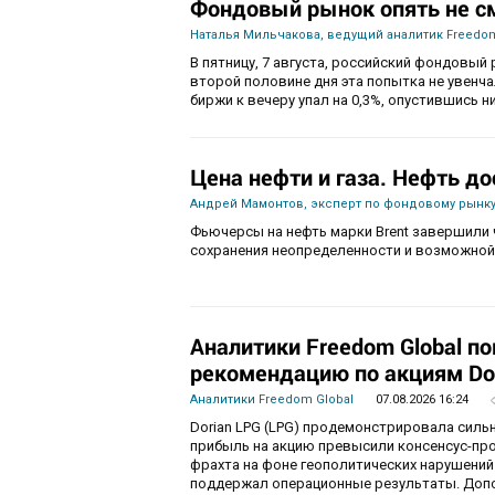
Фондовый рынок опять не с
Наталья Мильчакова, ведущий аналитик Freedom
В пятницу, 7 августа, российский фондовый 
второй половине дня эта попытка не увенч
биржи к вечеру упал на 0,3%, опустившись ни
Цена нефти и газа. Нефть до
Андрей Мамонтов, эксперт по фондовому рынку
Фьючерсы на нефть марки Brent завершили 
сохранения неопределенности и возможной
Аналитики Freedom Global п
рекомендацию по акциям Do
Аналитики Freedom Global
07.08.2026 16:24
Dorian LPG (LPG) продемонстрировала силь
прибыль на акцию превысили консенсус-пр
фрахта на фоне геополитических нарушений
поддержал операционные результаты. Доп