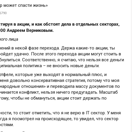
6790
тируя в акции, и как обстоят дела в отдельных секторах,
 100 Андреем Верниковым.
вого лица
ний в некой фазе перехода. Держа какие-то акции, ты
ойдет удачно. После этого перехода акции могут стоить в
нулиться. Соответственно, я считаю, что нельзя все деньги
ципиальная политика – не вносить новые деньги.
ртфеле, которые уже выходят в нормальный плюс, и
меня довольно консервативная стратегия, потому что моя
народные отношения» и переводила массу документов по
чинается конфликт, нельзя ничего предугадать. Масштаб
тому, чтобы не обмануться, акции стоит держать по
сти, то стоит отметить, что я не верю в IT сектор. У меня
гда я посмотрел на происходящее, то увидел, что сектор
остями.