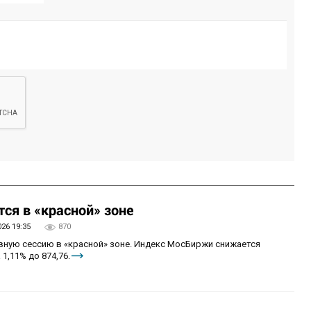
ся в «красной» зоне
026 19:35
870
овную сессию в «красной» зоне. Индекс МосБиржи снижается
 1,11% до 874,76.