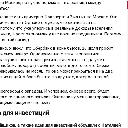
 в Москве, но нужно понимать, что разница между
ться.
канале есть примерно 4 эксперта и 2 из них по Москве. Они
ки меняется. Однако я думаю, что скачка цен на
, потому что уже уперлись в реальные доходы населения.
омики, а рост экономики у нас пока не предвидится. Поэтому
итивный взгляд.
вно. Я вижу, что Сбербанк в зоне быков, 26 июля пробит
ижемся наверх. Одновременно с этим геополитика
наступить некоторая критическая масса, когда уже не
к любому повороту событий, вплоть до того, что биржа
 закрывалась на месяц, то она может закрыться и на два
лких акций, а брал бы что-то крупное, которое в такой
ереговоры с западом. И условием, скорее всего, будет
того очень много зависит. Ожидания у меня настороженные,
ющимся акциям я не вижу.
 для инвестиций
йщиков, а также идеи для инвестиций обсудили с Наталией