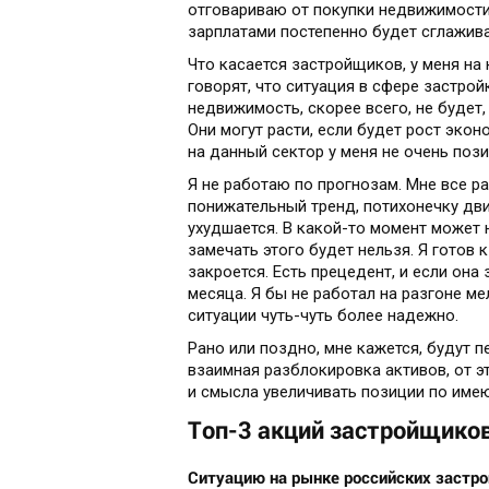
отговариваю от покупки недвижимости
зарплатами постепенно будет сглажива
Что касается застройщиков, у меня на 
говорят, что ситуация в сфере застрой
недвижимость, скорее всего, не будет
Они могут расти, если будет рост экон
на данный сектор у меня не очень поз
Я не работаю по прогнозам. Мне все ра
понижательный тренд, потихонечку дв
ухудшается. В какой-то момент может 
замечать этого будет нельзя. Я готов 
закроется. Есть прецедент, и если она
месяца. Я бы не работал на разгоне ме
ситуации чуть-чуть более надежно.
Рано или поздно, мне кажется, будут п
взаимная разблокировка активов, от э
и смысла увеличивать позиции по име
Топ-3 акций застройщиков
Ситуацию на рынке российских застро