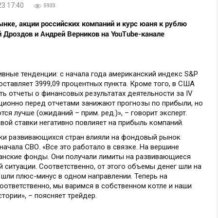
23 17:40
5933
ке, акции российских компаний и курс юаня к рублю
й Дроздов и Андрей Верников на YouTube-канале
вные тенденции: с начала года американский индекс S&P
оставляет 3999,09 процентных пункта. Кроме того, в США
ь отчеты о финансовых результатах деятельности за IV
иционно перед отчетами занижают прогнозы по прибыли, но
тся лучше (ожиданий – прим. ред.)», – говорит эксперт.
ой ставки негативно повлияет на прибыль компаний.
нки развивающихся стран влияли на фондовый рынок
начала СВО. «Все это работало в связке. На вершине
анские фонды. Они получали лимиты на развивающиеся
 ситуации. Соответственно, от этого объемы денег шли на
шли плюс-минус в одном направлении. Теперь на
оответственно, мы варимся в собственном котле и наши
тории», – поясняет трейдер.