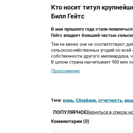
Кто носит титул крупнейш
Билл Гейтс
В мае прошлого года стали появляться
Гейтс владеет большей частью сельск
Тем не менее они не соответствуют де
сельскохозяйственных угодий по всей 
собственности другого миллиардера, 
В целом страна насчитывает 900 млн с
Продолжение
Теги:
юань
,
Сбербанк
,
отчетность
,
акц
ПОПУЛЯРНОЕ
Вернуться в список н
Комментарии
(
0
)