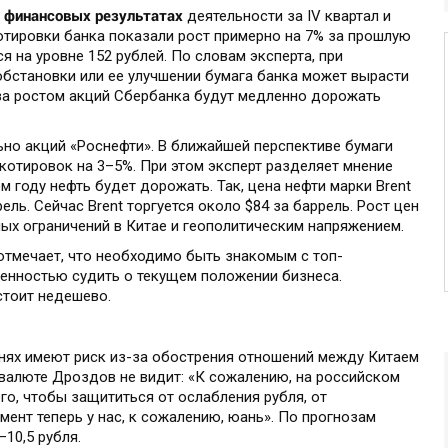
о финансовых результатах
деятельности за IV квартал и
отировки банка показали рост примерно на 7% за прошлую
я на уровне 152 рублей. По словам эксперта, при
обстановки или ее улучшении бумага банка может вырасти
 за ростом акций Сбербанка будут медленно дорожать
ьно акций «Роснефти». В ближайшей перспективе бумаги
котировок на 3–5%. При этом эксперт разделяет мнение
м году нефть будет дорожать. Так, цена нефти марки Brent
ель. Сейчас Brent торгуется около $84 за баррель. Рост цен
ых ограничений в Китае и геополитическим напряжением.
т отмечает, что необходимо быть знакомым с топ-
енностью судить о текущем положении бизнеса.
стоит недешево.
анях имеют риск из-за обострения отношений между Китаем
 валюте Дроздов не видит: «К сожалению, на российском
го, чтобы защититься от ослабления рубля, от
ент теперь у нас, к сожалению, юань». По прогнозам
–10,5 рубля.