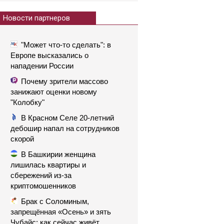
Новости партнеров
"Может что-то сделать": в
Европе высказались о
нападении России
Почему зрители массово
занижают оценки новому
"Колобку"
В Красном Селе 20-летний
дебошир напал на сотрудников
скорой
В Башкирии женщина
лишилась квартиры и
сбережений из-за
криптомошенников
Брак с Соломиным,
запрещённая «Осень» и зять
Чубайс: как сейчас живёт