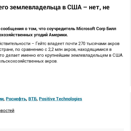
его землевладельца в США – нет, не
 сообщения о том, что соучредитель Microsoft Corp Билл
охозяйственных угодий Америки.
йствительности – Гейтс владеет почти 270 тысячами акров
стране, по сравнению с 2,2 млн акров, находящимися в
что делает именно его крупнейшим землевладельцем в США.
ельскохозяйственных акров.
ии
,
Роснефть
,
ВТБ
,
Positive Technologies
овостей