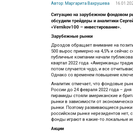
Автор: Маргарита Вахрушева
16.01.20
Ситуацию на зарубежном фондовом рын
обсудили трейдеры и аналитики Серге
«Vernikov100 – инвестирование».
Зарубежные рынки
Дроздов обращает внимание на позити
500 вырос примерно на 4,5% и сейчас с
публичные компании начали публиковат
квартал 2022 года. «Американцы трад
потом случается чудо, и все отчитываю
Однако со временем повышение ключев
Аналитик отмечает, что фондовые ры
России до 24 февраля 2022 года – дня 
пирамиды стояли американские и брит
рынки в зависимости от экономической
рынки. Поэтому развивающиеся рынки 
российском рынке нерезидентов нет, с
фонды играют в какие-то локальные ис
Акции