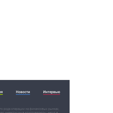
ия
Новости
Интервью
о рода операции на финансовых рынках,
ая инвестиции в криптовалюты, несут в