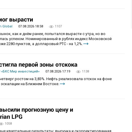
мог вырасти
 Global
07.08.2026 18:58
1107
рынок, как и днём ранее, попытался вырасти с утра, но во
алась успехом. Номинированный в рублях индекс Московской
же 2280 пунктов, а долларовый РТС - на 1,2%.
стигла первой зоны отскока
 «БКС Мир инвестиций»
07.08.2026 17:19
1138
четверг ростом на 3,83%. Нефть реализовала отскок на фоне
 эскалации на Ближнем Востоке.
овысили прогнозную цену и
rian LPG
1058
ные квартальные результаты: выручка и скорректированная