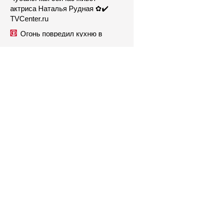
актриса Наталья Рудная ✿✔️
TVCenter.ru
Огонь повредил кухню в
жилом доме в Карелии