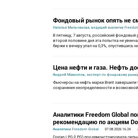
Фондовый рынок опять не с
Наталья Мильчакова, ведущий аналитик Freedom
В пятницу, 7 августа, российский фондовый 
второй половине дня эта попытка не увенч
биржи к вечеру упал на 0,3%, опустившись ни
Цена нефти и газа. Нефть до
Андрей Мамонтов, эксперт по фондовому рынку
Фьючерсы на нефть марки Brent завершили 
сохранения неопределенности и возможной
Аналитики Freedom Global п
рекомендацию по акциям Do
Аналитики Freedom Global
07.08.2026 16:24
Dorian LPG (LPG) продемонстрировала силь