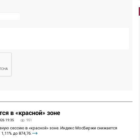
ся в «красной» зоне
026 19:35
951
овную сессию в «красной» зоне. Индекс МосБиржи снижается
 1,11% до 874,76.