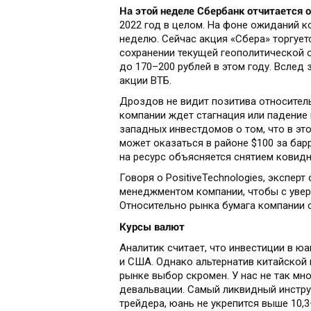
На этой неделе Сбербанк отчитается 
2022 год в целом. На фоне ожиданий к
неделю. Сейчас акция «Сбера» торгуетс
сохранении текущей геополитической 
до 170–200 рублей в этом году. Вслед
акции ВТБ.
Дроздов не видит позитива относител
компании ждет стагнация или падение 
западных инвестдомов о том, что в это
может оказаться в районе $100 за барр
на ресурс объясняется снятием ковидн
Говоря о PositiveTechnologies, экспер
менеджментом компании, чтобы с увер
Относительно рынка бумага компании 
Курсы валют
Аналитик считает, что инвестиции в ю
и США. Однако альтернатив китайской
рынке выбор скромен. У нас не так мно
девальвации. Самый ликвидный инструм
трейдера, юань не укрепится выше 10,3