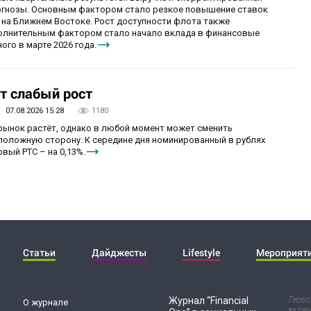
огнозы. Основным фактором стало резкое повышение ставок
 на Ближнем Востоке. Рост доступности флота также
олнительным фактором стало начало вклада в финансовые
ого в марте 2026 года.
т слабый рост
07.08.2026 15:28
1180
 рынок растёт, однако в любой момент может сменить
положную сторону. К середине дня номинированный в рублях
вый РТС – на 0,13%.
Статьи
Дайджесты
Lifestyle
Мероприят
Журнал “Financial
Любог
О журнале
включ