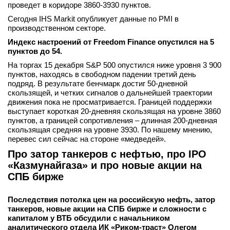
проведет в коридоре 3860-3930 пунктов.
Сегодня IHS Markit опубликует данные по PMI в
производственном секторе.
Индекс настроений от Freedom Finance опустился на 5
пунктов до 54.
На торгах 15 декабря S&P 500 опустился ниже уровня 3 900
пунктов, находясь в свободном падении третий день
подряд. В результате бенчмарк достиг 50-дневной
скользящей, и четких сигналов о дальнейшей траектории
движения пока не просматривается. Границей поддержки
выступает короткая 20-дневняя скользящая на уровне 3860
пунктов, а границей сопротивления – длинная 200-дневная
скользящая средняя на уровне 3930. По нашему мнению,
перевес сил сейчас на стороне «медведей».
Про затор танкеров с нефтью, про IPO
«Казмунайгаза» и про новые акции на
СПБ бирже
Последствия потолка цен на российскую нефть, затор
танкеров, новые акции на СПБ бирже и сложности с
капиталом у ВТБ обсудили с начальником
аналитического отдела ИК «Риком-траст» Олегом