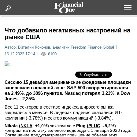
Оформить подписку
Что добавило негативных настроений на
рынке США
Статьи
Автор: Виталий Кононов, аналитик Freedom Finance Global
16.12.2022 17:14
6100
Дайджесты
Lifestyle
Сессию 15 декабря американские фондовые площадки
завершили в красной зоне. S&P 500 скорректировался
на 2,49%, до 3896 пунктов. Nasdaq потерял 3,23%, а Dow
Мероприятия
Jones –
2,25%.
Все 11 секторов в составе индекса широкого рынка
Новости
закрылись в минусе. В лидерах падения оказались ИТ-
компании (-3,78%) и сектор коммуникаций (-3,84%).
Интервью
Nikola (
NKLA
: +1,0%)
заключила с
Plug (
PLUG
: -5,2%)
контракт на поставку зеленого водорода с 1 января 2023 года.
Соглашение предусматривает повышение объема этих