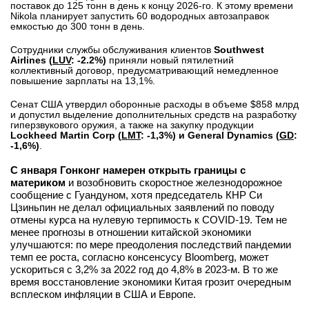
поставок до 125 тонн в день к концу 2026-го. К этому времени
вконтакте
Nikola планирует запустить 60 водородных автозаправок
телеграм
емкостью до 300 тонн в день.
Сотрудники службы обслуживания клиентов
Southwest
Airlines (
LUV
: -2.2%)
приняли новый пятилетний
Стать автором
коллективный договор, предусматривающий немедленное
повышение зарплаты на 13,1%.
Вход
Сенат США утвердил оборонные расходы в объеме $858 млрд
и допустил выделение дополнительных средств на разработку
гиперзвукового оружия, а также на закупку продукции
Lockheed Martin Corp (
LMT
: -1,3%) и General Dynamics (
GD
:
-1,6%)
.
С января Гонконг намерен открыть границы с
материком
и возобновить скоростное железнодорожное
сообщение с Гуандуном, хотя председатель КНР Си
Цзиньпин не делал официальных заявлений по поводу
отмены курса на нулевую терпимость к COVID-19. Тем не
менее прогнозы в отношении китайской экономики
улучшаются: по мере преодоления последствий пандемии
темп ее роста, согласно консенсусу Bloomberg, может
ускориться с 3,2% за 2022 год до 4,8% в 2023-м. В то же
время восстановление экономики Китая грозит очередным
всплеском инфляции в США и Европе.