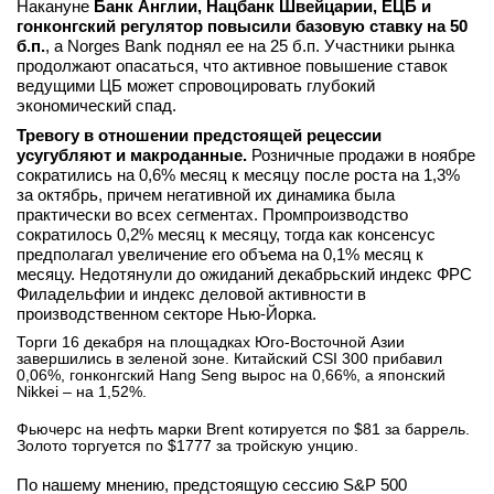
Накануне
Банк Англии, Нацбанк Швейцарии, ЕЦБ и
гонконгский регулятор повысили базовую ставку на 50
б.п.
, а Norges Bank поднял ее на 25 б.п. Участники рынка
продолжают опасаться, что активное повышение ставок
ведущими ЦБ может спровоцировать глубокий
экономический спад.
Тревогу в отношении предстоящей рецессии
усугубляют и макроданные.
Розничные продажи в ноябре
сократились на 0,6% месяц к месяцу после роста на 1,3%
за октябрь, причем негативной их динамика была
практически во всех сегментах. Промпроизводство
сократилось 0,2% месяц к месяцу, тогда как консенсус
предполагал увеличение его объема на 0,1% месяц к
месяцу. Недотянули до ожиданий декабрьский индекс ФРС
Филадельфии и индекс деловой активности в
производственном секторе Нью-Йорка.
Торги 16 декабря на площадках Юго-Восточной Азии
завершились в зеленой зоне. Китайский CSI 300 прибавил
0,06%, гонконгский Hang Seng вырос на 0,66%, а японский
Nikkei – на 1,52%.
Фьючерс на нефть марки Brent котируется по $81 за баррель.
Золото торгуется по $1777 за тройскую унцию.
По нашему мнению, предстоящую сессию S&P 500