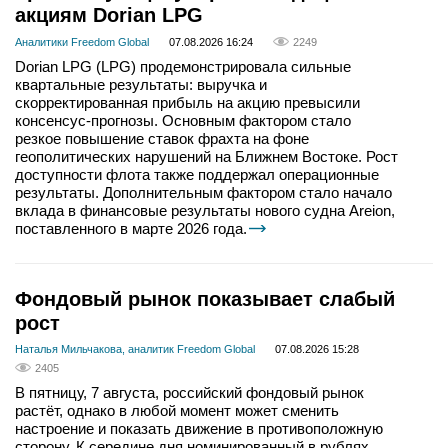
акциям Dorian LPG
Аналитики Freedom Global
07.08.2026 16:24
2249
Dorian LPG (LPG) продемонстрировала сильные
квартальные результаты: выручка и
скорректированная прибыль на акцию превысили
консенсус-прогнозы. Основным фактором стало
резкое повышение ставок фрахта на фоне
геополитических нарушений на Ближнем Востоке. Рост
доступности флота также поддержал операционные
результаты. Дополнительным фактором стало начало
вклада в финансовые результаты нового судна Areion,
поставленного в марте 2026 года.
Фондовый рынок показывает слабый
рост
Наталья Мильчакова, аналитик Freedom Global
07.08.2026 15:28
2405
В пятницу, 7 августа, российский фондовый рынок
растёт, однако в любой момент может сменить
настроение и показать движение в противоположную
сторону. К середине дня номинированный в рублях