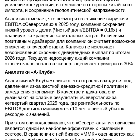
усиление конкуренции, в том числе со стороны китайского
импорта, и сохранение геополитической напряженности.
Аналитик отмечает, что несмотря на снижение выручки и
EBITDA «Северстали» в 2025 году, компания сохраняет
низкий уровень долга (Чистый долг/EBITDA = 0.16х) и
планирует сокращение капитальных затрат. Ключевым
позитивным драйвером для компании он считает возможное
снижение ключевой ставки. Калачев не исключает
возобновления скромных дивидендных выплат по итогам
2026 года. Текущую недооценку акций компании
относительно аналогов эксперт оценивает примерно в 30%.
Аналитики «А-Клуба»
Аналитики «А-Клуба» считают, что отрасль находится под
давлением из-за жесткой денежно-кредитной политики и
замедления экономики. В качестве индикатора они
указывают на слабые результаты «Северстали» за
четвертый квартал 2025 года, где рентабельность по
EBITDA достигла минимума за 10 лет, а чистый убыток –
рекордных значений.
При этом они подчеркивают, что «Северсталь» исторически
является одной из наиболее эффективных компаний в
секторе. В сравнении с ней бизнес «ММК» оценивается как
наименее эффективный среди «большой тройки»