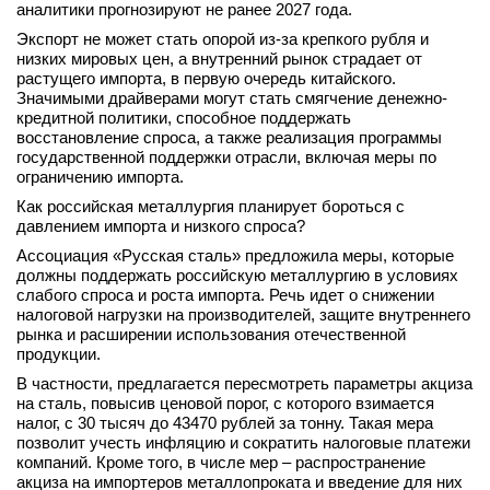
аналитики прогнозируют не ранее 2027 года.
вконтакте
Экспорт не может стать опорой из-за крепкого рубля и
телеграм
низких мировых цен, а внутренний рынок страдает от
растущего импорта, в первую очередь китайского.
Стать автором
Значимыми драйверами могут стать смягчение денежно-
кредитной политики, способное поддержать
Вход
восстановление спроса, а также реализация программы
государственной поддержки отрасли, включая меры по
ограничению импорта.
Как российская металлургия планирует бороться с
давлением импорта и низкого спроса?
Ассоциация «Русская сталь» предложила меры, которые
должны поддержать российскую металлургию в условиях
слабого спроса и роста импорта. Речь идет о снижении
налоговой нагрузки на производителей, защите внутреннего
рынка и расширении использования отечественной
продукции.
В частности, предлагается пересмотреть параметры акциза
на сталь, повысив ценовой порог, с которого взимается
налог, с 30 тысяч до 43470 рублей за тонну. Такая мера
позволит учесть инфляцию и сократить налоговые платежи
компаний. Кроме того, в числе мер – распространение
акциза на импортеров металлопроката и введение для них