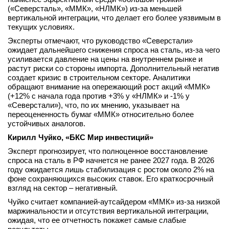
(«Северсталь», «ММК», «НЛМК») из-за меньшей
вертикальной интеграции, что делает его более уязвимым в
текущих условиях.
Эксперты отмечают, что руководство «Северстали»
ожидает дальнейшего снижения спроса на сталь, из-за чего
усиливается давление на цены на внутреннем рынке и
растут риски со стороны импорта. Дополнительный негатив
создает кризис в строительном секторе. Аналитики
обращают внимание на опережающий рост акций «ММК»
(+12% с начала года против +3% у «НЛМК» и -1% у
«Северстали»), что, по их мнению, указывает на
переоцененность бумаг «ММК» относительно более
устойчивых аналогов.
Кирилл Чуйко, «БКС Мир инвестиций»
Эксперт прогнозирует, что полноценное восстановление
спроса на сталь в РФ начнется не ранее 2027 года. В 2026
году ожидается лишь стабилизация с ростом около 2% на
фоне сохраняющихся высоких ставок. Его краткосрочный
взгляд на сектор – негативный.
Чуйко считает компанией-аутсайдером «ММК» из-за низкой
маржинальности и отсутствия вертикальной интеграции,
ожидая, что ее отчетность покажет самые слабые