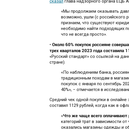
сказал
глава надзорного органа ЕЦБ А
«Мы продолжаем оказывать давле
возможно, ушли (с российского ры
признаем, что существуют юриди
необходимо найти подходящих по
что не всегда просто».
Около 60% покупок россияне соверша
•
трех кварталов 2023 года составила 1
«Русский стандарт» со ссылкой на дан
стране).
«По наблюдениям банка, россиян
традиционным походам в магазин
покупок с января по сентябрь 20
40%», – отмечается в исследован
Средний чек одной покупки в онлайне з
составил 1129 рублей, когда как в офл
Что же чаще всего оплачивают 
«
категорий трат в зависимости от
оказались магазины одежды и обу