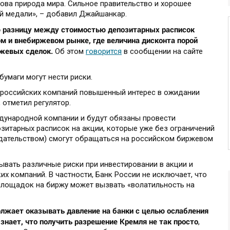
ова природа мира. Сильное правительство и хорошее
ой медали», – добавил Джайшанкар.
 разницу между стоимостью депозитарных расписок
м и внебиржевом рынке, где величина дисконта порой
ржевых сделок.
Об этом
говорится
в сообщении на сайте
бумаги могут нести риски.
ироссийских компаний повышенный интерес в ожидании
отметил регулятор.
ждународной компании и будут обязаны провести
зитарных расписок на акции, которые уже без ограничений
одательством) смогут обращаться на российском биржевом
ывать различные риски при инвестировании в акции и
х компаний. В частности, Банк России не исключает, что
площадок на биржу может вызвать «волатильность на
лжает оказывать давление на банки с целью ослабления
 знает, что получить разрешение Кремля не так просто
,