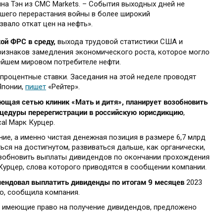
на Тэн из CMC Markets. – События выходных дней не
шего перерастания войны в более широкий
звало откат цен на нефть».
ой ФРС в среду,
выхода трудовой статистики США и
ризнаков замедления экономического роста, которое могло
ейшем мировом потребителе нефти.
процентные ставки. Заседания на этой неделе проводят
Японии,
пишет
«Рейтер».
яющая сетью клиник «Мать и дитя», планирует возобновить
оцедуры перерегистрации в российскую юрисдикцию
,
al Марк Курцер.
ие, а именно чистая денежная позиция в размере 6,7 млрд
ься на достигнутом, развиваться дальше, как органически,
 возобновить выплаты дивидендов по окончании прохождения
Курцер, слова которого приводятся в сообщении компании.
мендовал выплатить дивиденды по итогам 9 месяцев
2023
ию, сообщила компания.
, имеющие право на получение дивидендов, предложено