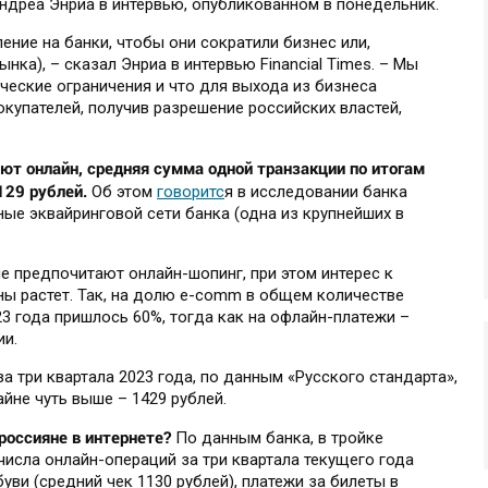
ндреа Энриа в интервью, опубликованном в понедельник.
ние на банки, чтобы они сократили бизнес или,
нка), – сказал Энриа в интервью Financial Times. – Мы
ческие ограничения и что для выхода из бизнеса
купателей, получив разрешение российских властей,
ют онлайн, средняя сумма одной транзакции по итогам
129 рублей.
Об этом
говоритс
я в исследовании банка
ные эквайринговой сети банка (одна из крупнейших в
е предпочитают онлайн-шопинг, при этом интерес к
ы растет. Так, на долю e-comm в общем количестве
23 года пришлось 60%, тогда как на офлайн-платежи –
ии.
а три квартала 2023 года, по данным «Русского стандарта»,
айне чуть выше – 1429 рублей.
россияне в интернете?
По данным банка, в тройке
 числа онлайн-операций за три квартала текущего года
ви (средний чек 1130 рублей), платежи за билеты в