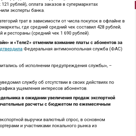
 121 рублей), оплата заказов в супермаркетах
чнили эксперты банка.
атегорий трат в зависимости от числа покупок в офлайне в
рмаркеты, где средний средний чек составил 428 рублей;
 и рестораны (средний чек 1 690 рублей).
йн» и «Теле2» отменили взимание платы с абонентов за
дтвердила
Федеральная антимонопольная служба (ФАС)
отчитались об исполнении предупреждения службы», –
ведомил службу об отсутствии в своих действиях по
трафика ущемления интересов абонентов.
недельника в ожидании увеличения продаж экспортной
ончательные расчеты с бюджетом по ежемесячным
экспортной выручки валютный спрос, в основном
ртерами и участниками локального рынка из