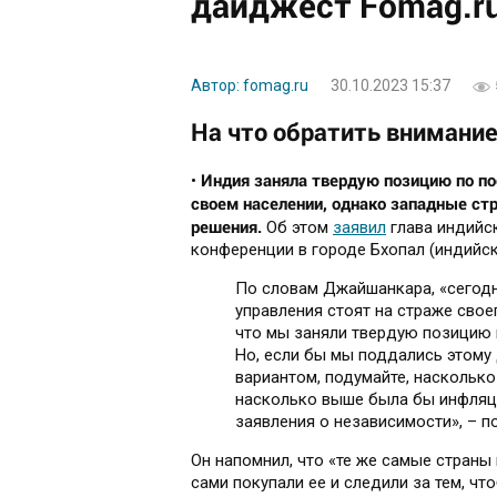
дайджест Fomag.r
Автор: fomag.ru
30.10.2023 15:37
На что обратить внимани
Индия заняла твердую позицию по по
•
своем населении, однако западные ст
решения.
Об этом
заявил
глава индийс
конференции в городе Бхопал (индийс
По словам Джайшанкара, «сегодн
управления стоят на страже своег
что мы заняли твердую позицию в
Но, если бы мы поддались этому
вариантом, подумайте, наскольк
насколько выше была бы инфляци
заявления о независимости», – 
Он напомнил, что «те же самые страны 
сами покупали ее и следили за тем, чт