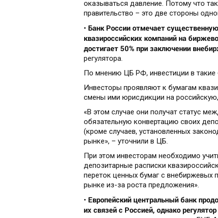
оказываться давление. Потому что так
правительство – это две стороны одн
Банк России отмечает существенную
•
квазироссийских компаний на биржево
достигает 50% при заключении внеби
регулятора.
По мнению ЦБ РФ, инвестиции в такие 
Инвесторы проявляют к бумагам кваз
смены ими юрисдикции на российскую, 
«В этом случае они получат статус ме
обязательную конвертацию своих депо
(кроме случаев, установленных закон
рынке», – уточнили в ЦБ.
При этом инвесторам необходимо учит
депозитарные расписки квазироссийски
переток ценных бумаг с внебиржевых 
рынке из-за роста предложения».
Европейский центральный банк продо
•
их связей с Россией, однако регулятор