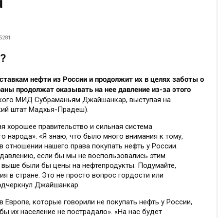
u
5281
е?
ставкам нефти из России и продолжит их в целях заботы о
раны продолжат оказывать на нее давление из-за этого
кого МИД Субраманьям Джайшанкар, выступая на
кий штат Мадхья-Прадеш).
я хорошее правительство и сильная система
о народа». «Я знаю, что было много внимания к тому,
 отношении нашего права покупать нефть у России.
 давлению, если бы мы не воспользовались этим
о выше были бы цены на нефтепродукты. Подумайте,
я в стране. Это не просто вопрос гордости или
подчеркнул Джайшанкар.
в Европе, которые говорили не покупать нефть у России,
обы их население не пострадало». «На нас будет