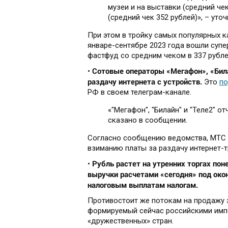
музеи и на выставки (средний чек
(средний чек 352 рублей)», – уто
При этом в тройку самых популярных к
январе-сентябре 2023 года вошли супе
фастфуд со средним чеком в 337 рублей
Сотовые операторы «Мегафон», «Била
•
раздачу интернета с устройств.
Это
по
РФ в своем телеграм-канале.
«"Мегафон", "Билайн" и "Теле2" 
сказано в сообщении.
Согласно сообщению ведомства, МТС у
взиманию платы за раздачу интернет-
Рубль растет на утренних торгах по
•
выручки расчетами «сегодня» под ок
налоговым выплатам налогам.
Противостоит же потокам на продажу 
формируемый сейчас российскими импо
«дружественных» стран.