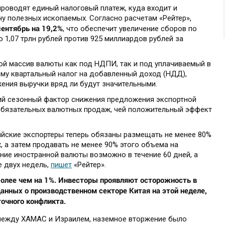
роводят единый налоговый платеж, куда входит и
у полезных ископаемых. Согласно расчетам «Рейтер»,
ентябрь на 19,2%
, что обеспечит увеличение сборов по
о 1,07 трлн рублей против 925 миллиардов рублей за
ой массив валюты как под НДПИ, так и под уплачиваемый в
ему квартальный налог на добавленный доход (НДД),
ния выручки вряд ли будут значительными.
 сезонный фактор снижения предложения экспортной
обязательных валютных продаж, чей положительный эффект
йские экспортеры теперь обязаны размещать не менее 80%
, а затем продавать не менее 90% этого объема на
ение иностранной валюты возможно в течение 60 дней, а
 двух недель,
пишет
«Рейтер».
более чем на 1%. Инвесторы проявляют осторожность в
анных о производственном секторе Китая на этой неделе,
очного конфликта.
между ХАМАС и Израилем, наземное вторжение было