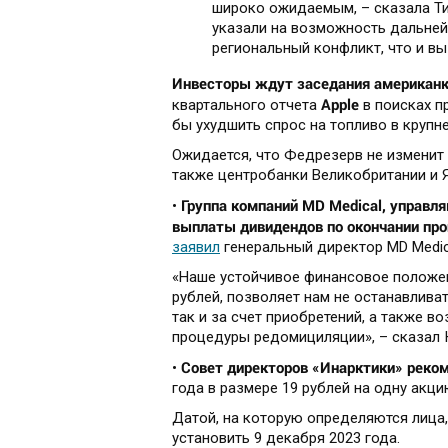
широко ожидаемым, – сказала Ти
указали на возможность дальней
региональный конфликт, что и вы
Инвесторы ждут заседания американк
Apple
квартального отчета
в поисках п
бы ухудшить спрос на топливо в крупн
Ожидается, что Федрезерв не изменит 
также центробанки Великобритании и 
Группа компаний MD Medical, управл
•
выплаты дивидендов по окончании пр
заявил
генеральный директор MD Medic
«Наше устойчивое финансовое положен
рублей, позволяет нам не останавливат
так и за счет приобретений, а также
процедуры редомициляции», – сказал 
Совет директоров «Инарктики» реко
•
года в размере 19 рублей на одну акц
Датой, на которую определяются лица
установить 9 декабря 2023 года.