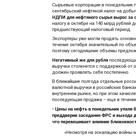
Сырьевые корпорации в понедельник п
сентябрьский нефтяной налог на добыч
НДПИ для нефтяного сырья вырос за с
налогу в октябре на 140 млрд рублей д
предшествующий налоговый период.
Экспортеры уже могли продать основн
течение октября значительный по объ
поэтому сегодняшние объемы предложе
Негативный же для рубля
последующий
выручки столкнется с поддержкой от 
должен проявлять себя постепенно.
В ближайшие полгода отдельные росси
валютной выручки в российских банках
внутреннем рынке, но при этом зачисл
последующая продажа – еще в течение
Цены на нефть в понедельник упали 
•
преддверии заседания ФРС и выхода д
что перевешивает влияние ближневост
«Несмотря на эскалацию войны 