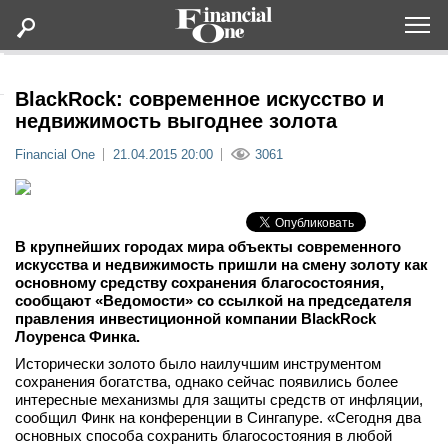
Оформить подписку
BlackRock: современное искусство и
недвижимость выгоднее золота
Статьи
Financial One
21.04.2015 20:00
3061
Дайджесты
В крупнейших городах мира объекты современного
Lifestyle
искусства и недвижимость пришли на смену золоту как
основному средству сохранения благосостояния,
сообщают «Ведомости» со ссылкой на председателя
Мероприятия
правления инвестиционной компании BlackRock
Лоуренса Финка.
Новости
Исторически золото было наилучшим инструментом
сохранения богатства, однако сейчас появились более
интересные механизмы для защиты средств от инфляции,
Интервью
сообщил Финк на конференции в Сингапуре. «Сегодня два
основных способа сохранить благосостояния в любой