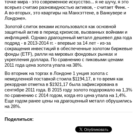
точке мира - это современное искусство... я не шучу, я это
вконтакте
всерьез считаю разновидностью активов, - считает Финк. -
телеграм
А во-вторых, это квартиры на Манхэттене, в Ванкувере и
Лондоне».
Золотой слиток веками использовался как основной
Стать автором
защитный актив в период кризисов, вызванных войнами и
Вход
инфляцией. Однако драгоценный металл дешевел два года
подряд - в 2013-2014 гг. - впервые за 14 лет - из-за
сокращения инвестиций в обеспеченные золотом биржевые
фонды (ETF), ралли на мировых фондовых рынках и
укрепления доллара. По сравнению с пиковыми ценами
2011 года цена золота упала на 38%.
Во вторник на торгах в Лондоне 1 унция золота с
немедленной поставкой стоила $1194,17, в то время как
рекордная отметка в $1921,17 была зафиксирована в
сентябре 2011 года. В 2015 году золото подорожало на 1,3%
по сравнению с 2014 годом, когда его цена упала на 1,4%.
Еще годом ранее цены на драгоценный металл обрушились
на 28%.
Поделиться: