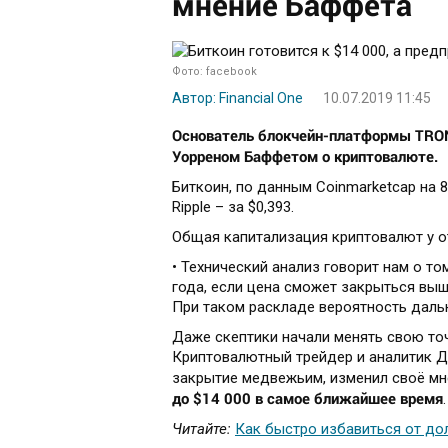
мнение Баффета
Фото: facebook
Автор: Financial One
10.07.2019 11:45
Основатель блокчейн-платформы TRON
Уорреном Баффетом о криптовалюте.
Биткоин, по данным Coinmarketcap на 8.
Ripple – за $0,393.
Общая капитализация криптовалют у о
• Технический анализ говорит нам о т
года, если цена сможет закрыться выш
При таком раскладе вероятность дальн
Даже скептики начали менять свою точ
Криптовалютный трейдер и аналитик Д
закрытие медвежьим, изменил своё мне
до $14 000 в самое ближайшее время
.
Читайте:
Как быстро избавиться от до