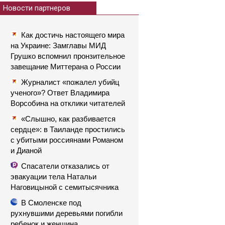
Новости партнеров
Как достичь настоящего мира
на Украине: Замглавы МИД
Грушко вспомнил пронзительное
завещание Миттерана о России
Журналист «пожалел убийц
ученого»? Ответ Владимира
Ворсобина на отклики читателей
«Слышно, как разбивается
сердце»: в Таиланде простились
с убитыми россиянами Романом
и Дианой
Спасатели отказались от
эвакуации тела Натальи
Наговицыной с семитысячника
В Смоленске под
рухнувшими деревьями погибли
ребенок и женщина