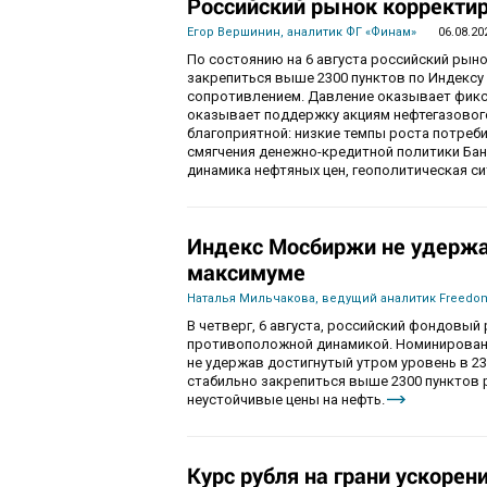
Российский рынок корректир
Егор Вершинин, аналитик ФГ «Финам»
06.08.20
По состоянию на 6 августа российский рын
закрепиться выше 2300 пунктов по Индекс
сопротивлением. Давление оказывает фикса
оказывает поддержку акциям нефтегазового
благоприятной: низкие темпы роста потре
смягчения денежно-кредитной политики Ба
динамика нефтяных цен, геополитическая с
Индекс Мосбиржи не удержа
максимуме
Наталья Мильчакова, ведущий аналитик Freedom
В четверг, 6 августа, российский фондовы
противоположной динамикой. Номинированны
не удержав достигнутый утром уровень в 230
стабильно закрепиться выше 2300 пунктов 
неустойчивые цены на нефть.
Курс рубля на грани ускорен