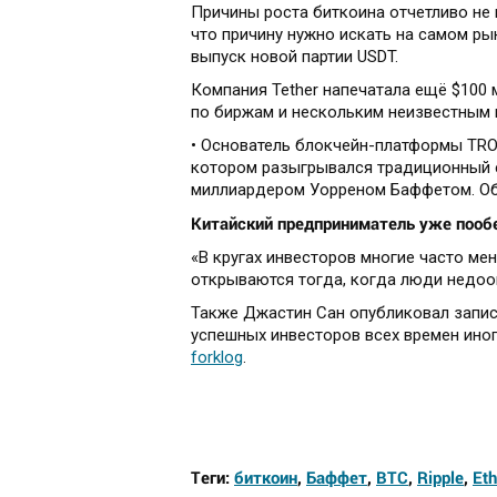
Причины роста биткоина отчетливо не 
что причину нужно искать на самом ры
выпуск новой партии USDT.
Компания Tether напечатала ещё $100 
по биржам и нескольким неизвестным
• Основатель блокчейн-платформы TRON
котором разыгрывался традиционный 
миллиардером Уорреном Баффетом. Об э
Китайский предприниматель уже пооб
«В кругах инвесторов многие часто м
открываются тогда, когда люди недооц
Также Джастин Сан опубликовал запись
успешных инвесторов всех времен ино
forklog
.
Теги:
биткоин
,
Баффет
,
BTC
,
Ripple
,
Et