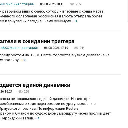
БКС Мир инвестиций»
06.08.2026 18:15
215
 разрывом вниз к юаню, который впервые с конца марта
ременного ослабления российская валюта отыграла более
ем вернулась к сегодняшнему минимуму.
сители в ожидании триггера
 «БКС Мир инвестиций»
06.08.2026 17:19
244
реду ростом на 0,11%. Нефть торгуется в узком диапазоне на
му проливу.
юдается единой динамики
026 16:27
268
ндексы не показывают единой динамики. Инвесторы
сообщениями о ходе переговоров по урегулированию
рмузского пролива. По информации Reuters,
раном и Оманом по судоходному маршруту через пролив дает
 Персидский залив.