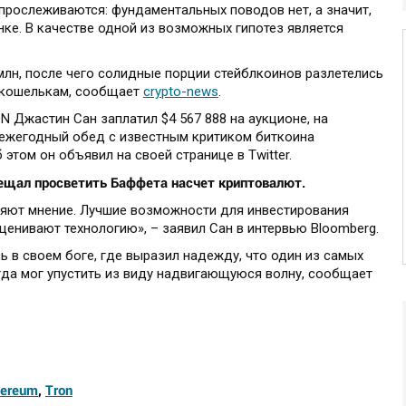
прослеживаются: фундаментальных поводов нет, а значит,
нке. В качестве одной из возможных гипотез является
млн, после чего солидные порции стейблкоинов разлетелись
 кошелькам, сообщает
crypto-news
.
 Джастин Сан заплатил $4 567 888 на аукционе, на
ежегодный обед с известным критиком биткоина
том он объявил на своей странице в Twitter.
ещал просветить Баффета насчет криптовалют.
еняют мнение. Лучшие возможности для инвестирования
енивают технологию», – заявил Сан в интервью Bloomberg.
 в своем боге, где выразил надежду, что один из самых
гда мог упустить из виду надвигающуюся волну, сообщает
hereum
,
Tron