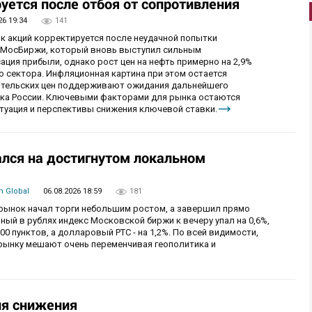
уется после отбоя от сопротивления
26 19:34
141
ок акций корректируется после неудачной попытки
у МосБиржи, который вновь выступил сильным
ция прибыли, однако рост цен на нефть примерно на 2,9%
 сектора. Инфляционная картина при этом остается
бительских цен поддерживают ожидания дальнейшего
нка России. Ключевыми факторами для рынка остаются
итуация и перспективы снижения ключевой ставки.
лся на достигнутом локальном
 Global
06.08.2026 18:59
181
й рынок начал торги небольшим ростом, а завершил прямо
й в рублях индекс Московской биржи к вечеру упал на 0,6%,
0 пунктов, а долларовый РТС - на 1,2%. По всей видимости,
рынку мешают очень переменчивая геополитика и
ия снижения