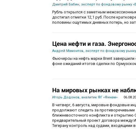
Дмитрий Бабин, эксперт по фондовому рынку «
Рубль открылся с заметным межсессионным
достигал отметки 12,1 руб. После кратков
половины ощутимых дневных потерь, но зат
Цена нефти и газа. Энергоно
Андрей Мамонтов, эксперт по фондовому рынку
Фьючерсы на нефть марки Brent завершили с
фоне ожиданий итогов сделки по Ормузско
На мировых рынках не набл
Игорь Додонов, аналитик ФГ «Финам»
06.08.2
В четверг, 6 августа, мировые фондовые и
продолжают следить за противоречивыми 
ближневосточного конфликта и открытию О
предварительный проект договора между И
Тегерану контроль над судами, входящими в