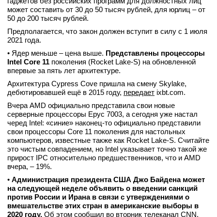
гаджетов без российских программ для должностных лиц
может составить от 30 до 50 тысяч рублей, для юрлиц – от
вконтакте
телеграм
50 до 200 тысяч рублей.
Предполагается, что закон должен вступит в силу с 1 июля
2021 года.
Стать автором
• Ядер меньше – цена выше.
Представлены процессоры
Вход
Intel Core 11
поколения (Rocket Lake-S) на обновленной
впервые за пять лет архитектуре.
Архитектура Cypress Cove пришла на смену Skylake,
дебютировавшей ещё в 2015 году,
передает
ixbt.com.
Вчера AMD официально представила свои новые
серверные процессоры Epyc 7003, а сегодня уже настал
черед Intel: «синие» наконец-то официально представили
свои процессоры Core 11 поколения для настольных
компьютеров, известные также как Rocket Lake-S. Считайте
это чистым совпадением, но Intel указывает точно такой же
прирост IPC относительно предшественников, что и AMD
вчера, – 19%.
•
Администрация президента США Джо Байдена может
на следующей неделе объявить о введении санкций
против России и Ирана в связи с утверждениями о
вмешательстве этих стран в американские выборы в
2020 году.
Об этом сообщил во вторник телеканал CNN.