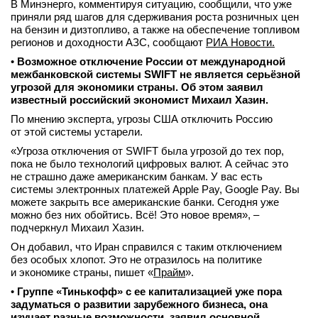
В Минэнерго, комментируя ситуацию, сообщили, что уже
приняли ряд шагов для сдерживания роста розничных цен
на бензин и дизтопливо, а также на обеспечение топливом
регионов и доходности АЗС, сообщают
РИА Новости.
•
Возможное отключение России от международной
межбанковской системы SWIFT не является серьёзной
угрозой для экономики страны. Об этом заявил
известный российский экономист Михаил Хазин.
По мнению эксперта, угрозы США отключить Россию
от этой системы устарели.
«Угроза отключения от SWIFT была угрозой до тех пор,
пока не было технологий цифровых валют. А сейчас это
не страшно даже американским банкам. У вас есть
системы электронных платежей Apple Pay, Google Pay. Вы
можете закрыть все американские банки. Сегодня уже
можно без них обойтись. Всё! Это новое время», –
подчеркнул Михаил Хазин.
Он добавил, что Иран справился с таким отключением
без особых хлопот. Это не отразилось на политике
и экономике страны, пишет «
Прайм
».
•
Группе «Тинькофф» с ее капитализацией уже пора
задуматься о развитии зарубежного бизнеса, она
изучает разные возможности, заявил основной