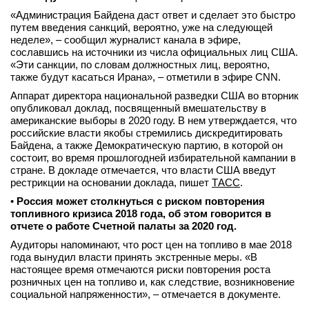
«Администрация Байдена даст ответ и сделает это быстро
путем введения санкций, вероятно, уже на следующей
неделе», – сообщил журналист канала в эфире,
сославшись на источники из числа официальных лиц США.
«Эти санкции, по словам должностных лиц, вероятно,
также будут касаться Ирана», – отметили в эфире CNN.
Аппарат директора национальной разведки США во вторник
опубликовал доклад, посвященный вмешательству в
американские выборы в 2020 году. В нем утверждается, что
российские власти якобы стремились дискредитировать
Байдена, а также Демократическую партию, в которой он
состоит, во время прошлогодней избирательной кампании в
стране. В докладе отмечается, что власти США введут
рестрикции на основании доклада, пишет
ТАСС
.
•
Россия может столкнуться с риском повторения
топливного кризиса 2018 года, об этом говорится в
отчете о работе Счетной палаты за 2020 год.
Аудиторы напоминают, что рост цен на топливо в мае 2018
года вынудил власти принять экстренные меры. «В
настоящее время отмечаются риски повторения роста
розничных цен на топливо и, как следствие, возникновение
социальной напряженности», – отмечается в документе.