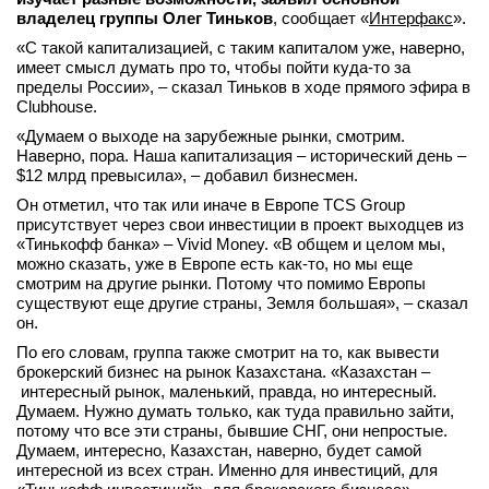
владелец группы Олег Тиньков
, сообщает «
Интерфакс
».
«С такой капитализацией, с таким капиталом уже, наверно,
имеет смысл думать про то, чтобы пойти куда-то за
пределы России», – сказал Тиньков в ходе прямого эфира в
Clubhouse.
«Думаем о выходе на зарубежные рынки, смотрим.
Наверно, пора. Наша капитализация – исторический день –
$12 млрд превысила», – добавил бизнесмен.
Он отметил, что так или иначе в Европе TCS Group
присутствует через свои инвестиции в проект выходцев из
«Тинькофф банка» – Vivid Money. «В общем и целом мы,
можно сказать, уже в Европе есть как-то, но мы еще
смотрим на другие рынки. Потому что помимо Европы
существуют еще другие страны, Земля большая», – сказал
он.
По его словам, группа также смотрит на то, как вывести
брокерский бизнес на рынок Казахстана. «Казахстан –
интересный рынок, маленький, правда, но интересный.
Думаем. Нужно думать только, как туда правильно зайти,
потому что все эти страны, бывшие СНГ, они непростые.
Думаем, интересно, Казахстан, наверно, будет самой
интересной из всех стран. Именно для инвестиций, для