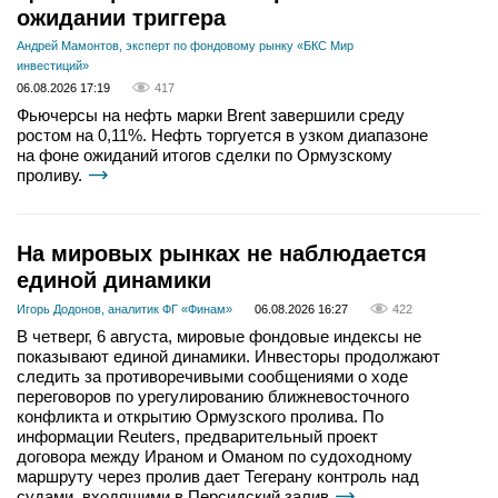
ожидании триггера
Андрей Мамонтов, эксперт по фондовому рынку «БКС Мир
инвестиций»
06.08.2026 17:19
417
Фьючерсы на нефть марки Brent завершили среду
ростом на 0,11%. Нефть торгуется в узком диапазоне
на фоне ожиданий итогов сделки по Ормузскому
проливу.
На мировых рынках не наблюдается
единой динамики
Игорь Додонов, аналитик ФГ «Финам»
06.08.2026 16:27
422
В четверг, 6 августа, мировые фондовые индексы не
показывают единой динамики. Инвесторы продолжают
следить за противоречивыми сообщениями о ходе
переговоров по урегулированию ближневосточного
конфликта и открытию Ормузского пролива. По
информации Reuters, предварительный проект
договора между Ираном и Оманом по судоходному
маршруту через пролив дает Тегерану контроль над
судами, входящими в Персидский залив.