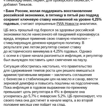
«Тинькофф инвестиций», для брокерского бизнеса», –
добавил Тиньков.
•
Банк России, желая поддержать восстановление
российской экономики, в пятницу в пятый раз подряд
сохранит ключевую ставку неизменной на уровне 4,25%
годовых
, считают опрошенные
РИА Новости
аналитики.
ЦБ весь прошлый год боролся за здоровье российской
экономики после нанесенного ей пандемией коронавируса
вреда, впервые применив свою главную «пилюлю» –
стимулирующую денежно-кредитную политику. В
результате уже летом регулятор снизил ставку
до исторического минимума в 4,25% годовых. Однако
с осени в стране начала разгоняться инфляция, и регулятор
был вынужден поставить цикл смягчения на паузу.
Ситуация обострилась настолько, что правительство
для сдерживания темпов роста цен решило вмешаться
административными мерами – заключить соглашения
с бизнесом о стабилизации цен на масло и сахар, ввести
зерновой демпфер и повысить пошлины на подсолнечник.
Пока инфляция в годовом выражении по-прежнему
превышает цель регулятора в 4%: в феврале она
ускорилась до 5,7% с январских 5,2%. ЦБ прогнозирует, что
своего пика она достигнет в начале марта, а во второй
половине месяца уже пойдет на спад.