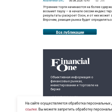
Аналитики БКС
06.08.2026 10:47
266
Утренние торги начинаются на более сдерж
возьмет паузу — в начале сессии индекс те
результаты раскроет Озон, и от них может 
Впрочем, реакция рынка будет определятьс
Все публикации
Объективная информация о
финансовых рынках,
инвестировании и торговле на
бирже
+7 (495) 899-01-70
info@fomag.ru
На сайте осуществляется обработка персональных 
ссылке
. Вы можете запретить обработку персональ