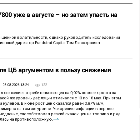
800 уже в августе – но затем упасть на
шенной волатильности, однако руководитель исследований
ционный директор Fundstrat Capital Том Ли сохраняет
ля ЦБ аргументом в пользу снижения
06.08.2026 13:24
122
л снижение потребительских цен на 0,02% после их роста на
такой же уровень дефляции отмечался с 13 по 18 мая. При этом
 нулевой. В июне рост цен оказался равен 0,87% м/м,
примерно на том же уровне. Ускорению инфляции в первые
медление, способствовал резкий скачок цен на топливо и ряд
нилась на противоположную.