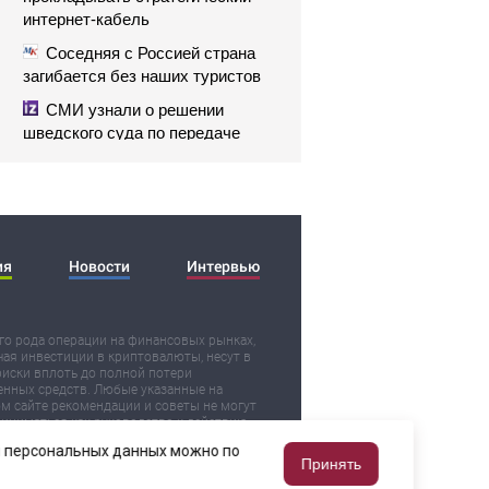
интернет-кабель
Соседняя с Россией страна
загибается без наших туристов
СМИ узнали о решении
шведского суда по передаче
сухогруза Caffa Украине
ия
Новости
Интервью
о рода операции на финансовых рынках,
ая инвестиции в криптовалюты, несут в
риски вплоть до полной потери
нных средств. Любые указанные на
м сайте рекомендации и советы не могут
иниматься как руководство к действию.
ьзуя их, вы действуете на свой страх и
ки персональных данных можно по
и сами несете ответственность за
Принять
ьтаты.