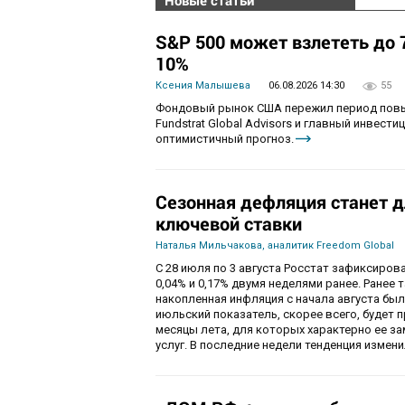
Новые статьи
S&P 500 может взлететь до 7
10%
Ксения Малышева
06.08.2026 14:30
55
Фондовый рынок США пережил период повы
Fundstrat Global Advisors и главный инвести
оптимистичный прогноз.
Сезонная дефляция станет д
ключевой ставки
Наталья Мильчакова, аналитик Freedom Global
С 28 июля по 3 августа Росстат зафиксирова
0,04% и 0,17% двумя неделями ранее. Ранее 
накопленная инфляция с начала августа была
июльский показатель, скорее всего, будет 
месяцы лета, для которых характерно ее за
услуг. В последние недели тенденция изме