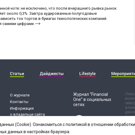
анной ноте: не исключено, что после вчерашнего рывка рынок
ряет около 0,3%. Завтра аудированные полугодовые
зависеть тон торгов в бумагах технологических компаний.
я самими цифрами.
Статьи
Дайджесты
Lifestyle
Мероприят
Журнал “Financial
Любог
О журнале
включ
One” в социальных
Контакты
себе 
сетях:
вложе
Информация
данно
о владельце сайта
воспр
Обработка
Испол
данных (Cookie). Ознакомиться с политикой в отношении обработ
риск 
персональных данных
резул
ных данных в настройках браузера.