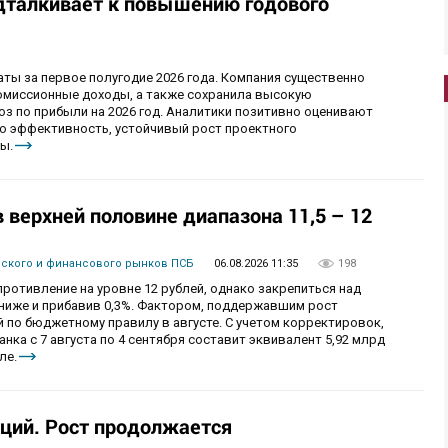
дталкивает к повышению годового
ы за первое полугодие 2026 года. Компания существенно
комиссионные доходы, а также сохранила высокую
оз по прибыли на 2026 год. Аналитики позитивно оценивают
ю эффективность, устойчивый рост проектного
ы.
верхней половине диапазона 11,5 – 12
вского и финансового рынков ПСБ
06.08.2026 11:35
198
ротивление на уровне 12 рублей, однако закрепиться над
 ниже и прибавив 0,3%. Фактором, поддержавшим рост
 по бюджетному правилу в августе. С учетом корректировок,
ка с 7 августа по 4 сентября составит эквивалент 5,92 млрд
ле.
ций. Рост продолжается