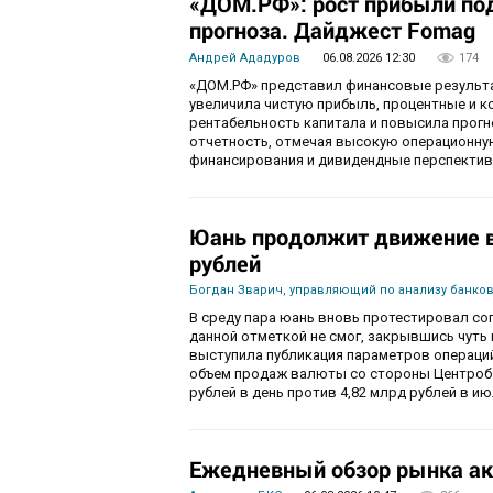
«ДОМ.РФ»: рост прибыли по
прогноза. Дайджест Fomag
Андрей Ададуров
06.08.2026 12:30
174
«ДОМ.РФ» представил финансовые результат
увеличила чистую прибыль, процентные и 
рентабельность капитала и повысила прогн
отчетность, отмечая высокую операционну
финансирования и дивидендные перспектив
Юань продолжит движение в 
рублей
Богдан Зварич, управляющий по анализу банко
В среду пара юань вновь протестировал соп
данной отметкой не смог, закрывшись чуть
выступила публикация параметров операций
объем продаж валюты со стороны Центробан
рублей в день против 4,82 млрд рублей в ию
Ежедневный обзор рынка ак