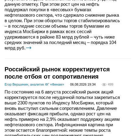
данную отметку. При этом рост цен на нефть
поддержал покупки в «весовых» бумагах
нефтегазового сектора, что сдержало снижение рынка
в целом. При этом обороты торгов стабилизировались
– в последние сессии объемы торгов бумагами из
индекса МосБиржи в рамках всех сессий
удерживаются в районе 83 млрд рублей – чуть ниже
средних значений за последний месяц – порядка 104
млрд руб.
Российский рынок корректируется
после отбоя от сопротивления
Егор Вершинин, аналитик ФГ «Финам»
06.08.2026 19:34
499
По состоянию на 6 августа российский рынок акций
корректируется после неудачной попытки закрепиться
выше 2300 пунктов по Индексу МосБиржи, который
вновь выступил сильным сопротивлением. Давление
оказывает фиксация прибыли, однако рост цен на
нефть примерно на 2,9% оказывает поддержку акциям
нефтегазового сектора. Инфляционная картина при
этом остается благоприятной: низкие темпы роста
потребительских цен поддерживают ожидания