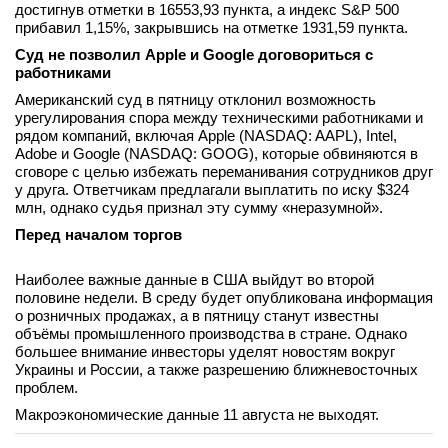
достигнув отметки в 16553,93 пункта, а индекс S&P 500
вконтакте
прибавил 1,15%, закрывшись на отметке 1931,59 пункта.
телеграм
Суд не позволил Apple и Google договориться с
работниками
Стать автором
Американский суд в пятницу отклонил возможность
урегулирования спора между техническими работниками и
Вход
рядом компаний, включая Apple (NASDAQ: AAPL), Intel,
Adobe и Google (NASDAQ: GOOG), которые обвиняются в
сговоре с целью избежать переманивания сотрудников друг
у друга. Ответчикам предлагали выплатить по иску $324
млн, однако судья признал эту сумму «неразумной».
Перед началом торгов
Наиболее важные данные в США выйдут во второй
половине недели. В среду будет опубликована информация
о розничных продажах, а в пятницу станут известны
объёмы промышленного производства в стране. Однако
большее внимание инвесторы уделят новостям вокруг
Украины и России, а также разрешению ближневосточных
проблем.
Макроэкономические данные 11 августа не выходят.