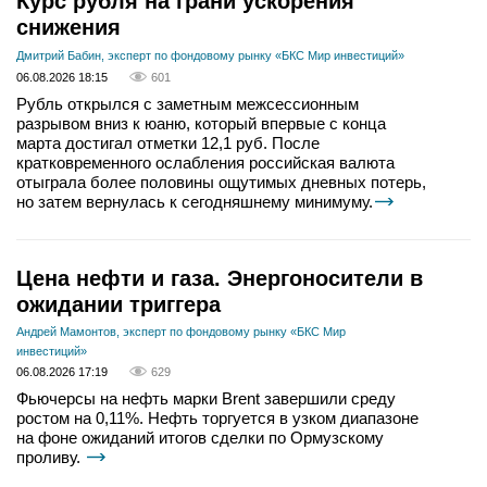
Курс рубля на грани ускорения
снижения
Дмитрий Бабин, эксперт по фондовому рынку «БКС Мир инвестиций»
06.08.2026 18:15
601
Рубль открылся с заметным межсессионным
разрывом вниз к юаню, который впервые с конца
марта достигал отметки 12,1 руб. После
кратковременного ослабления российская валюта
отыграла более половины ощутимых дневных потерь,
но затем вернулась к сегодняшнему минимуму.
Цена нефти и газа. Энергоносители в
ожидании триггера
Андрей Мамонтов, эксперт по фондовому рынку «БКС Мир
инвестиций»
06.08.2026 17:19
629
Фьючерсы на нефть марки Brent завершили среду
ростом на 0,11%. Нефть торгуется в узком диапазоне
на фоне ожиданий итогов сделки по Ормузскому
проливу.