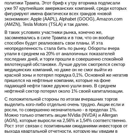
политики Трампа. Этот бриф к утру вторника подписали
вконтакте
уже 97 крупнейших американских компаний, среди которых
телеграм
фигурируют имена фактически всех грандов «новой
экономики»: Apple (AAPL), Alphabet (GOOG), Amazon.com
(AMZN), Tesla Motors (TSLA) и так далее.
Стать автором
В таких условиях участники рынка, конечно же,
Вход
засомневались в силе Трампа и в том, что он вообще
способен будет реализовать свои планы. И эта
неопределенность стала бить по рынку. Обороты вчера
упали в среднем на 20% от аналогичных показателей
последних дней, и торги прошли в совершенно спокойной
вялотекущей обстановке. Лучше других смотрелся сектор
медицинских компаний, но даже он не смог выйти из
красной зоны и потерял порядка 0,1%. Основной же негатив
пришелся на нефтяные компании, которые на фоне
падающей нефти также дружно ушли вниз. В среднем
нефтяной сектор потерял около 1% своей капитализации.
С положительной стороны по итогам вчерашних торгов
выделить кого-либо отдельно очень трудно. Акции если и
росли, то совершенно незначительно - в пределах 1%.
Можно только отметить акции NVidia (NVDA) и Allergan
(AGN), которые выросли на 2,56% и 1,54% соответственно.
Рост этот связан с позитивными ожиданиями инвесторов от
выхода квартальной отчетности, которую мы увидим в