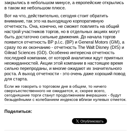
закрылись в небольшом минусе, а европейские открылись
в таком же небольшом плюсе.
Вот на что, действительно, сегодня стоит обратить
внимание, так это на выходящую корпоративную
отчетность. Она, конечно, не сможет повлиять на общий
настрой участников торгов, но в отдельных акциях могут
быть достаточно сильные движения. До начала торгов
появится отчетность BP p.l.c. (BP) и General Motors (GM), а
сразу по их окончанию - отчетность The Walt Disney (DIS) и
Gilead Sciences (GD). Особенно интересна отчетность
последней компании, от которой аналитики ждут приятных
неожиданностей. Акции этой компании в настоящее время
сильно перепроданы, и многие ожидают их значительного
роста. А выход отчетности - это очень даже хороший повод
для старта.
Если же говорить о торговом дне в общем, то ничего
сверхъестественного не ожидается, и, скорее всего,
сегодняшние торги станут продолжением вчерашних - будут
безыдейными с колебанием индексов вблизи нулевых отметок.
Поделиться: