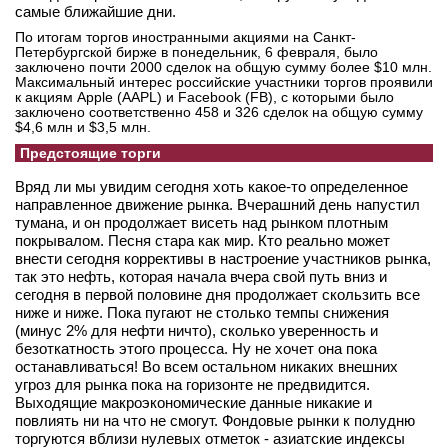
самые ближайшие дни.
По итогам торгов иностранными акциями на Санкт-
Петербургской бирже в понедельник, 6 февраля, было
заключено почти 2000 сделок на общую сумму более $10 млн.
Максимальный интерес российские участники торгов проявили
к акциям Apple (AAPL) и Facebook (FB), с которыми было
заключено соответственно 458 и 326 сделок на общую сумму
$4,6 млн и $3,5 млн.
Предстоящие торги
Вряд ли мы увидим сегодня хоть какое-то определенное
направленное движение рынка. Вчерашний день напустил
тумана, и он продолжает висеть над рынком плотным
покрывалом. Песня стара как мир. Кто реально может
внести сегодня коррективы в настроение участников рынка,
так это нефть, которая начала вчера свой путь вниз и
сегодня в первой половине дня продолжает скользить все
ниже и ниже. Пока пугают не столько темпы снижения
(минус 2% для нефти ничто), сколько уверенность и
безоткатность этого процесса. Ну не хочет она пока
останавливаться! Во всем остальном никаких внешних
угроз для рынка пока на горизонте не предвидится.
Выходящие макроэкономические данные никакие и
повлиять ни на что не смогут. Фондовые рынки к полудню
торгуются вблизи нулевых отметок - азиатские индексы