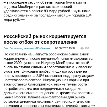
– в последние сессии объемы торгов бумагами из
индекса МосБиржи в рамках всех сессий
удерживаются в районе 83 млрд рублей – чуть ниже
средних значений за последний месяц – порядка 104
млрд руб.
Российский рынок корректируется
после отбоя от сопротивления
Егор Вершинин, аналитик ФГ «Финам»
06.08.2026 19:34
499
По состоянию на 6 августа российский рынок акций
корректируется после неудачной попытки закрепиться
выше 2300 пунктов по Индексу МосБиржи, который
вновь выступил сильным сопротивлением. Давление
оказывает фиксация прибыли, однако рост цен на
нефть примерно на 2,9% оказывает поддержку акциям
нефтегазового сектора. Инфляционная картина при
этом остается благоприятной: низкие темпы роста
потребительских цен поддерживают ожидания
дальнейшего смягчения денежно-кредитной политики
Банка России. Ключевыми факторами для рынка
остаются динамика нефтяных цен, геополитическая
ситуация и перспективы снижения ключевой ставки.