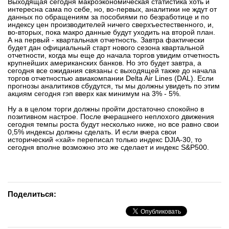
Выходящая сегодня макроэкономическая статистика хоть и
интересна сама по себе, но, во-первых, аналитики не ждут от
данных по обращениям за пособиями по безработице и по
индексу цен производителей ничего сверхъестественного, и,
во-вторых, пока макро данные будут уходить на второй план.
А на первый - квартальная отчетность. Завтра фактически
будет дан официальный старт нового сезона квартальной
отчетности, когда мы еще до начала торгов увидим отчетность
крупнейших американских банков. Но это будет завтра, а
сегодня все ожидания связаны с выходящей также до начала
торгов отчетностью авиакомпании Delta Air Lines (DAL). Если
прогнозы аналитиков сбудутся, ты мы должны увидеть по этим
акциям сегодня гэп вверх как минимум на 3% - 5%.
Ну а в целом торги должны пройти достаточно спокойно в
позитивном настрое. После вчерашнего неплохого движения
сегодня темпы роста будут несколько ниже, но все равно свои
0,5% индексы должны сделать. И если вчера свои
исторический «хай» переписал только индекс DJIA-30, то
сегодня вполне возможно это же сделает и индекс S&P500.
Поделиться: