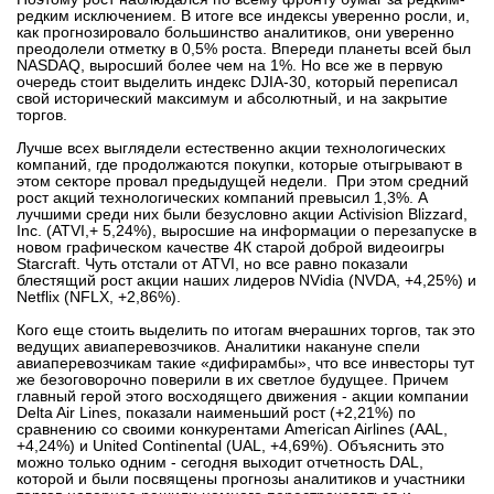
редким исключением. В итоге все индексы уверенно росли, и,
вконтакте
как прогнозировало большинство аналитиков, они уверенно
телеграм
преодолели отметку в 0,5% роста. Впереди планеты всей был
NASDAQ, выросший более чем на 1%. Но все же в первую
очередь стоит выделить индекс DJIA-30, который переписал
Стать автором
свой исторический максимум и абсолютный, и на закрытие
торгов.
Вход
Лучше всех выглядели естественно акции технологических
компаний, где продолжаются покупки, которые отыгрывают в
этом секторе провал предыдущей недели. При этом средний
рост акций технологических компаний превысил 1,3%. А
лучшими среди них были безусловно акции Activision Blizzard,
Inc. (ATVI,+ 5,24%), выросшие на информации о перезапуске в
новом графическом качестве 4К старой доброй видеоигры
Starcraft. Чуть отстали от ATVI, но все равно показали
блестящий рост акции наших лидеров NVidia (NVDA, +4,25%) и
Netflix (NFLX, +2,86%).
Кого еще стоить выделить по итогам вчерашних торгов, так это
ведущих авиаперевозчиков. Аналитики накануне спели
авиаперевозчикам такие «дифирамбы», что все инвесторы тут
же безоговорочно поверили в их светлое будущее. Причем
главный герой этого восходящего движения - акции компании
Delta Air Lines, показали наименьший рост (+2,21%) по
сравнению со своими конкурентами American Airlines (AAL,
+4,24%) и United Continental (UAL, +4,69%). Объяснить это
можно только одним - сегодня выходит отчетность DAL,
которой и были посвящены прогнозы аналитиков и участники