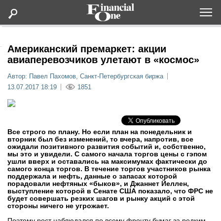
Оформить подписку
Американский премаркет: акции
авиаперевозчиков улетают в «космос»
Статьи
Автор: Павел Пахомов, Санкт-Петербургская биржа
13.07.2017 18:19
1851
Дайджесты
Lifestyle
Все строго по плану. Но если план на понедельник и
вторник был без изменений, то вчера, напротив, все
ожидали позитивного развития событий и, собственно,
Мероприятия
мы это и увидели. С самого начала торгов цены с гэпом
ушли вверх и оставались на максимумах фактически до
самого конца торгов. В течение торгов участников рынка
Новости
поддержала и нефть, данные о запасах которой
порадовали нефтяных «быков», и Джаннет Йеллен,
выступление которой в Сенате США показало, что ФРС не
будет совершать резких шагов и рынку акций с этой
Интервью
стороны ничего не угрожает.
Поэтому рост наблюдался по всему фронту бумаг за редким-