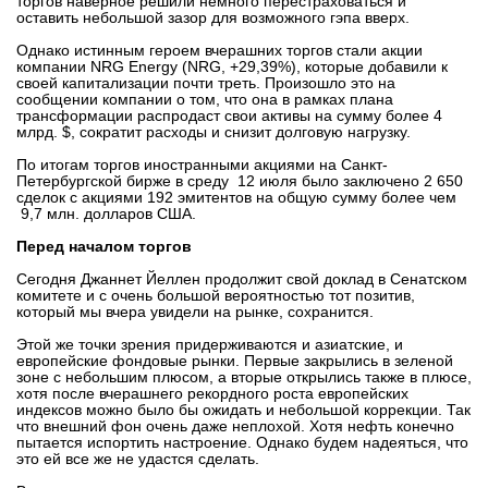
торгов наверное решили немного перестраховаться и
оставить небольшой зазор для возможного гэпа вверх.
Однако истинным героем вчерашних торгов стали акции
компании NRG Energy (NRG, +29,39%), которые добавили к
своей капитализации почти треть. Произошло это на
сообщении компании о том, что она в рамках плана
трансформации распродаст свои активы на сумму более 4
млрд. $, сократит расходы и снизит долговую нагрузку.
По итогам торгов иностранными акциями на Санкт-
Петербургской бирже в среду 12 июля было заключено 2 650
сделок с акциями 192 эмитентов на общую сумму более чем
9,7 млн. долларов США.
Перед началом торгов
Сегодня Джаннет Йеллен продолжит свой доклад в Сенатском
комитете и с очень большой вероятностью тот позитив,
который мы вчера увидели на рынке, сохранится.
Этой же точки зрения придерживаются и азиатские, и
европейские фондовые рынки. Первые закрылись в зеленой
зоне с небольшим плюсом, а вторые открылись также в плюсе,
хотя после вчерашнего рекордного роста европейских
индексов можно было бы ожидать и небольшой коррекции. Так
что внешний фон очень даже неплохой. Хотя нефть конечно
пытается испортить настроение. Однако будем надеяться, что
это ей все же не удастся сделать.