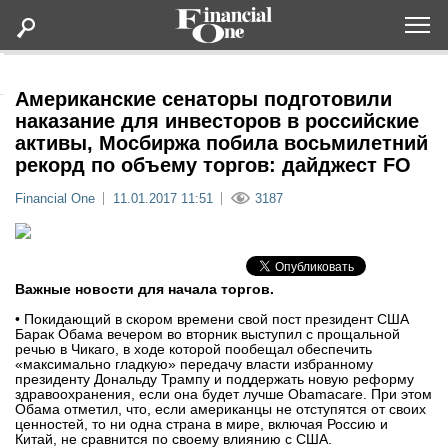
Оформить подписку
Американские сенаторы подготовили
наказание для инвесторов в российские
активы, Мосбиржа побила восьмилетний
Статьи
рекорд по объему торгов: дайджест FO
Financial One
11.01.2017 11:51
3187
Дайджесты
Lifestyle
Важные новости для начала торгов.
Мероприятия
• Покидающий в скором времени свой пост президент США
Барак Обама вечером во вторник выступил с прощальной
речью в Чикаго, в ходе которой пообещал обеспечить
Новости
«максимально гладкую» передачу власти избранному
президенту Дональду Трампу и поддержать новую реформу
здравоохранения, если она будет лучше Obamacare. При этом
Интервью
Обама отметил, что, если американцы не отступятся от своих
ценностей, то ни одна страна в мире, включая Россию и
Китай, не сравнится по своему влиянию с США.