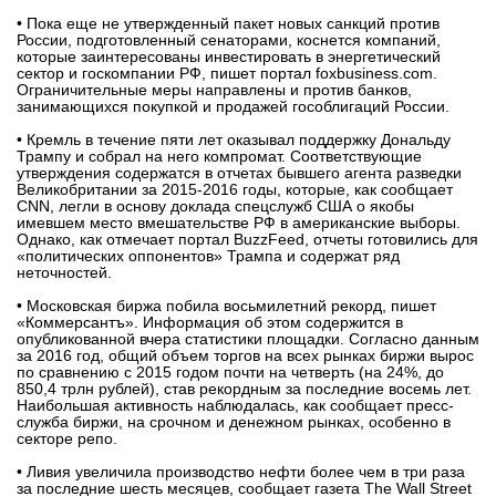
• Пока еще не утвержденный пакет новых санкций против
вконтакте
России, подготовленный сенаторами, коснется компаний,
телеграм
которые заинтересованы инвестировать в энергетический
сектор и госкомпании РФ, пишет портал foxbusiness.com.
Ограничительные меры направлены и против банков,
Стать автором
занимающихся покупкой и продажей гособлигаций России.
Вход
• Кремль в течение пяти лет оказывал поддержку Дональду
Трампу и собрал на него компромат. Соответствующие
утверждения содержатся в отчетах бывшего агента разведки
Великобритании за 2015-2016 годы, которые, как сообщает
CNN, легли в основу доклада спецслужб США о якобы
имевшем место вмешательстве РФ в американские выборы.
Однако, как отмечает портал BuzzFeed, отчеты готовились для
«политических оппонентов» Трампа и содержат ряд
неточностей.
• Московская биржа побила восьмилетний рекорд, пишет
«Коммерсантъ». Информация об этом содержится в
опубликованной вчера статистики площадки. Согласно данным
за 2016 год, общий объем торгов на всех рынках биржи вырос
по сравнению с 2015 годом почти на четверть (на 24%, до
850,4 трлн рублей), став рекордным за последние восемь лет.
Наибольшая активность наблюдалась, как сообщает пресс-
служба биржи, на срочном и денежном рынках, особенно в
секторе репо.
• Ливия увеличила производство нефти более чем в три раза
за последние шесть месяцев, сообщает газета The Wall Street